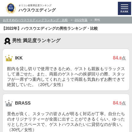
オリコン顧客満足度ランキング
ハウスウエディング
おすすめのハウスウエディングランキング・比較
2022年版
男性
【2022年】ハウスウエディングの男性ランキング・比較
男性 満足度ランキング
84
IKK
.8
点
館内を貸し切りで使用できるため、ゲストも親族もリラックス
して過ごせた。また、両親のゲストへの挨拶回りの際、スタッ
フが一席ずつ案内してくれたようで両親も気負わずお酌できて
絶賛していた。（20代／女性）
84
BRASS
.5
点
景色が良く、スタッフの皆さんが明るく対応が丁寧。自分たち
のオリジナリティーが全面に出すことができるくらい、ゆった
りとしたスペースで、ゲストハウスみたいに貸切なのが良い。
（30代／女性）