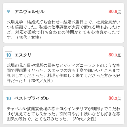
アニヴェルセル
80
.5
点
式場見学・結婚式打ち合わせ～結婚式当日まで、社員全員がい
つも笑顔でした。私達の仕事調整が大変で疲れる時もあったけ
ど、対応が柔軟で打ち合わせの時間がとても心地良かったで
す。（40代／女性）
エスクリ
80
.3
点
式場の見た目や場所の景色などがディズニーランドのような空
間で理想通りだった。スタッフの方も丁寧で細かいところまで
説明してくださった。料理が美味しく来てくださった方から好
評だった！（20代／女性）
ベストブライダル
80
.3
点
チャペルや披露宴会場の雰囲気やインテリアが細部までこだわ
りが見えてとても良かった。玄関口やお手洗いなども好きな雰
囲気の装飾で、とても好みだった。（30代／女性）