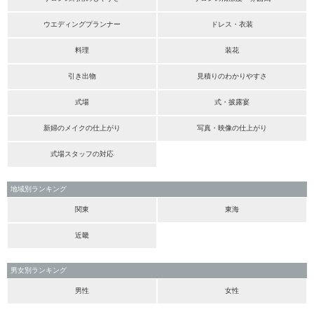
ウエディングプランナー
ドレス・衣装
料理
装花
引き出物
見積りのわかりやすさ
式場
式・披露宴
新婦のメイクの仕上がり
写真・映像の仕上がり
式場スタッフの対応
地域別ランキング
関東
東海
近畿
男女別ランキング
男性
女性