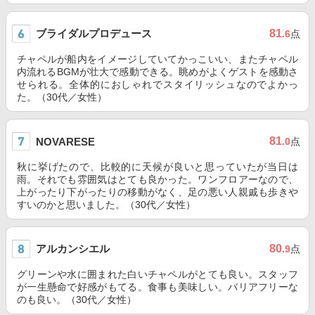
ブライダルプロデュース
81
.6
点
チャペルが船内をイメージしていてかっこいい、またチャペル
内流れるBGMが壮大で感動できる。眺めがよくゲストを感動さ
せられる。全体的におしゃれでスタイリッシュなのでよかっ
た。（30代／女性）
81
NOVARESE
.0
点
秋に挙げたので、比較的に天候が良いと思っていたが当日は
雨。それでも雰囲気はとても良かった。ワンフロアーなので、
上がったり下がったりの移動がなく、足の悪い人親戚も歩きや
すいのかと思いました。（30代／女性）
アルカンシエル
80
.9
点
グリーンや水に囲まれた白いチャペルがとても良い。スタッフ
が一生懸命で好感がもてる。食事も美味しい。バリアフリーな
のも良い。（30代／女性）