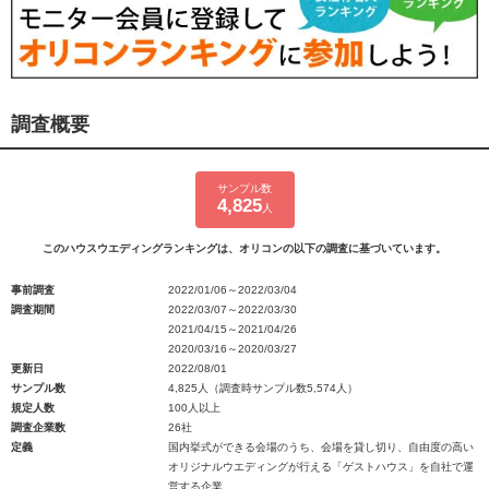
調査概要
サンプル数
4,825
人
このハウスウエディングランキングは、オリコンの以下の調査に基づいています。
事前調査
2022/01/06～2022/03/04
調査期間
2022/03/07～2022/03/30
2021/04/15～2021/04/26
2020/03/16～2020/03/27
更新日
2022/08/01
サンプル数
4,825人（調査時サンプル数5,574人）
規定人数
100人以上
調査企業数
26社
定義
国内挙式ができる会場のうち、会場を貸し切り、自由度の高い
オリジナルウエディングが行える「ゲストハウス」を自社で運
営する企業