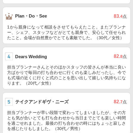
Plan・Do・See
83
.4
点
1から親身になって相談をさせてもらえたこと。またプランナ
ー、シェフ、スタッフなどがとても親身で、安心して任せられ
たこと。会場が自然豊かでとても素敵でした。（30代／女性）
82
Dears Wedding
.8
点
担当プランナーさんとそのほかスタッフの皆さんが本当に良い
方ばかりで毎回の打ち合わせに行くのも楽しみだったし、今で
も式場の近くに行くと式のことを思い出して嬉しい気持ちにな
ります。（20代／女性）
テイクアンドギヴ・ニーズ
82
.7
点
担当プランナーが早い段階で変わってしまいましたが、その方
とも気が合いとても打ち合わせから当日までとても楽しい時間
を過ごせれました。最後の打ち合わせの時にはちょっと寂しさ
を感じたりもしました。（30代／男性）