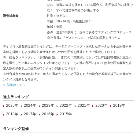
なお、複数の会場を保有している場合も、利用会場別の評価で
なく、すべて運営事業者の評価とする
調査対象者
性別：指定なし
年齢：18～69歳（高校生は除く）
地域：全国
条件：過去5年以内に、国内にあるウエディングプロデュース
会社直営の「ゲストハウス」で挙式披露宴を行った人
※オリコン顧客満足度ランキングは、データクリーニング（回収したデータから不正回答や異
常値を排除）および調査対象者条件から外れた回答を除外した上で作成しています。
※「総合ランキング」、「評価項目別」、部門の「業態別」においては有効回答者数が規定人
数を満たした企業のみランクイン対象となります。その他の部門においては有効回答者数が規
定人数の半数以上の企業がランクイン対象となります。
※総合得点が60.0点以上で、他人に薦めたくないと回答した人の割合が基準値以下の企業がラ
ンクイン対象となります。
≫ 詳細はこちら
過去ランキング
2025年
2024年
2023年
2022年
2021年
2020年
2019年
2018年
2017年
2016年
2015年
ランキング監修