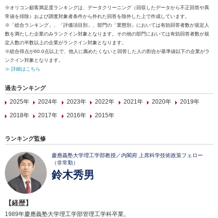
※オリコン顧客満足度ランキングは、データクリーニング（回収したデータから不正回答や異
常値を排除）および調査対象者条件から外れた回答を除外した上で作成しています。
※「総合ランキング」、「評価項目別」、部門の「業態別」においては有効回答者数が規定人
数を満たした企業のみランクイン対象となります。その他の部門においては有効回答者数が規
定人数の半数以上の企業がランクイン対象となります。
※総合得点が60.0点以上で、他人に薦めたくないと回答した人の割合が基準値以下の企業がラ
ンクイン対象となります。
≫ 詳細はこちら
過去ランキング
2025年
2024年
2023年
2022年
2021年
2020年
2019年
2018年
2017年
2016年
2015年
ランキング監修
慶應義塾大学理工学部教授／内閣府 上席科学技術政策フェロー
（非常勤）
鈴木秀男
【経歴】
1989年慶應義塾大学理工学部管理工学科卒業。