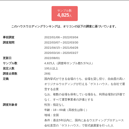
サンプル数
4,825
人
このハウスウエディングランキングは、オリコンの以下の調査に基づいています。
事前調査
2022/01/06～2022/03/04
調査期間
2022/03/07～2022/03/30
2021/04/15～2021/04/26
2020/03/16～2020/03/27
更新日
2022/08/01
サンプル数
4,825人（調査時サンプル数5,574人）
規定人数
100人以上
調査企業数
26社
定義
国内挙式ができる会場のうち、会場を貸し切り、自由度の高い
オリジナルウエディングが行える「ゲストハウス」を自社で運
営する企業
なお、複数の会場を保有している場合も、利用会場別の評価で
なく、すべて運営事業者の評価とする
調査対象者
性別：指定なし
年齢：18～69歳（高校生は除く）
地域：全国
条件：過去5年以内に、国内にあるウエディングプロデュース
会社直営の「ゲストハウス」で挙式披露宴を行った人