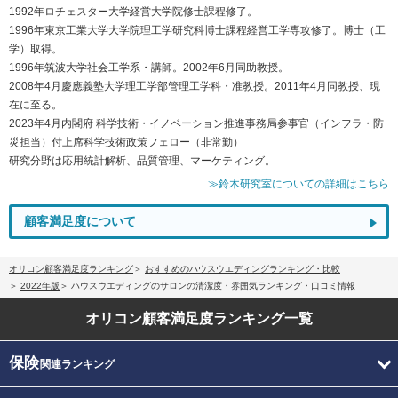
1992年ロチェスター大学経営大学院修士課程修了。
1996年東京工業大学大学院理工学研究科博士課程経営工学専攻修了。博士（工
学）取得。
1996年筑波大学社会工学系・講師。2002年6月同助教授。
2008年4月慶應義塾大学理工学部管理工学科・准教授。2011年4月同教授、現
在に至る。
2023年4月内閣府 科学技術・イノベーション推進事務局参事官（インフラ・防
災担当）付上席科学技術政策フェロー（非常勤）
研究分野は応用統計解析、品質管理、マーケティング。
≫鈴木研究室についての詳細はこちら
顧客満足度について
オリコン顧客満足度ランキング
おすすめのハウスウエディングランキング・比較
2022年版
ハウスウエディングのサロンの清潔度・雰囲気ランキング・口コミ情報
オリコン顧客満足度
ランキング一覧
保険
関連ランキング