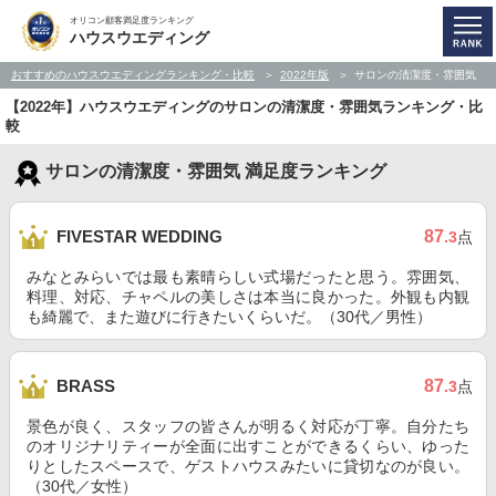
オリコン顧客満足度ランキング
ハウスウエディング
おすすめのハウスウエディングランキング・比較
2022年版
サロンの清潔度・雰囲気
【2022年】ハウスウエディングのサロンの清潔度・雰囲気ランキング・比
較
サロンの清潔度・雰囲気 満足度ランキング
87
FIVESTAR WEDDING
.3
点
みなとみらいでは最も素晴らしい式場だったと思う。雰囲気、
料理、対応、チャペルの美しさは本当に良かった。外観も内観
も綺麗で、また遊びに行きたいくらいだ。（30代／男性）
87
BRASS
.3
点
景色が良く、スタッフの皆さんが明るく対応が丁寧。自分たち
のオリジナリティーが全面に出すことができるくらい、ゆった
りとしたスペースで、ゲストハウスみたいに貸切なのが良い。
（30代／女性）