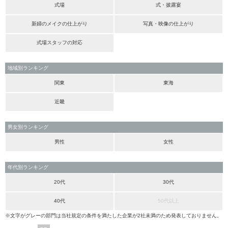
式場
式・披露宴
新婦のメイクの仕上がり
写真・映像の仕上がり
式場スタッフの対応
地域別ランキング
関東
東海
近畿
男女別ランキング
男性
女性
年代別ランキング
20代
30代
40代
50代以上
※文字がグレーの部門は当社規定の条件を満たした企業が2社未満のため発表しておりません。