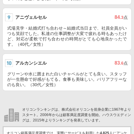
アニヴェルセル
84
.3
点
式場見学・結婚式打ち合わせ～結婚式当日まで、社員全員がい
つも笑顔でした。私達の仕事調整が大変で疲れる時もあったけ
ど、対応が柔軟で打ち合わせの時間がとても心地良かったで
す。（40代／女性）
アルカンシエル
83
.6
点
グリーンや水に囲まれた白いチャペルがとても良い。スタッフ
が一生懸命で好感がもてる。食事も美味しい。バリアフリーな
のも良い。（30代／女性）
オリコンランキングは、株式会社オリコンを前身企業に1967年より
スタート。2006年からは顧客満足度調査を開始。ハウスウエディン
グは、2015年よりランキングを発表しています。
オリコン顧客満足度調査では、実際にサービスを利用した
4,825
人にアンケ