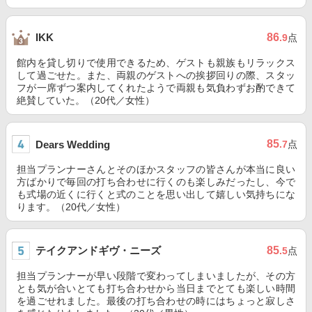
86
IKK
.9
点
館内を貸し切りで使用できるため、ゲストも親族もリラックス
して過ごせた。また、両親のゲストへの挨拶回りの際、スタッ
フが一席ずつ案内してくれたようで両親も気負わずお酌できて
絶賛していた。（20代／女性）
85
Dears Wedding
.7
点
担当プランナーさんとそのほかスタッフの皆さんが本当に良い
方ばかりで毎回の打ち合わせに行くのも楽しみだったし、今で
も式場の近くに行くと式のことを思い出して嬉しい気持ちにな
ります。（20代／女性）
テイクアンドギヴ・ニーズ
85
.5
点
担当プランナーが早い段階で変わってしまいましたが、その方
とも気が合いとても打ち合わせから当日までとても楽しい時間
を過ごせれました。最後の打ち合わせの時にはちょっと寂しさ