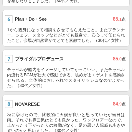
を感じたりもしました。（30代／男性）
Plan・Do・See
85
.1
点
1から親身になって相談をさせてもらえたこと。またプランナ
ー、シェフ、スタッフなどがとても親身で、安心して任せられ
たこと。会場が自然豊かでとても素敵でした。（30代／女性）
ブライダルプロデュース
85
.0
点
チャペルが船内をイメージしていてかっこいい、またチャペル
内流れるBGMが壮大で感動できる。眺めがよくゲストを感動さ
せられる。全体的におしゃれでスタイリッシュなのでよかっ
た。（30代／女性）
84
NOVARESE
.9
点
秋に挙げたので、比較的に天候が良いと思っていたが当日は
雨。それでも雰囲気はとても良かった。ワンフロアーなので、
上がったり下がったりの移動がなく、足の悪い人親戚も歩きや
すいのかと思いました。（30代／女性）