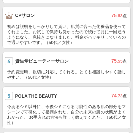
CPサロン
75
.83
点
初めは説明をしっかりして貰い、肌質に合った化粧品を使って
くれました。お試しで気持ち良かったので続けて月に一回通う
ようになり、息抜きになりました、料金がハッキリしているの
で通いやすいです。（50代／女性）
資生堂ビューティーサロン
75
.55
点
予約変更時、親切に対応してくれる。とても相談しやすく話し
やすい。（50代／女性）
74
POLA THE BEAUTY
.73
点
今あるシミ以外に、今後シミになる可能性のある肌の部分をマ
シーンで可視化して指摘された。自分の未来の肌の状態がよく
わかった。 お手入れの方法も詳しく教えてくれた。（50代／女
性）