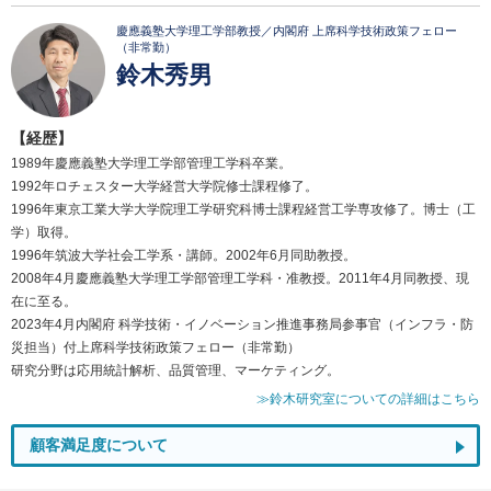
慶應義塾大学理工学部教授／内閣府 上席科学技術政策フェロー
（非常勤）
鈴木秀男
【経歴】
1989年慶應義塾大学理工学部管理工学科卒業。
1992年ロチェスター大学経営大学院修士課程修了。
1996年東京工業大学大学院理工学研究科博士課程経営工学専攻修了。博士（工
学）取得。
1996年筑波大学社会工学系・講師。2002年6月同助教授。
2008年4月慶應義塾大学理工学部管理工学科・准教授。2011年4月同教授、現
在に至る。
2023年4月内閣府 科学技術・イノベーション推進事務局参事官（インフラ・防
災担当）付上席科学技術政策フェロー（非常勤）
研究分野は応用統計解析、品質管理、マーケティング。
≫鈴木研究室についての詳細はこちら
顧客満足度について