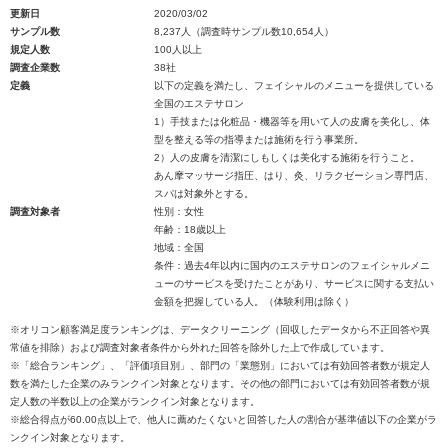
更新日
2020/03/02
サンプル数
8,237人（調査時サンプル数10,654人）
規定人数
100人以上
調査企業数
38社
定義
以下の定義を満たし、フェイシャルのメニューを提供している
全国のエステサロン
1）手技または化粧品・機器等を用いて人の皮膚を美化し、体
型を整える等の指導または施術を行う事業所。
2）人の皮膚を清潔にしもしくは美化する施術を行うこと。
あん摩マッサージ指圧、はり、灸、リラクゼーション専門店、
スパは対象外とする。
調査対象者
性別：女性
年齢：18歳以上
地域：全国
条件：過去4年以内に国内のエステサロンのフェイシャルメニ
ューのサービスを受けたことがあり、サービスに関する支払い
金額を把握している人。（体験利用は除く）
※オリコン顧客満足度ランキングは、データクリーニング（回収したデータから不正回答や異
常値を排除）および調査対象者条件から外れた回答を除外した上で作成しています。
※「総合ランキング」、「評価項目別」、部門の「業態別」においては有効回答者数が規定人
数を満たした企業のみランクイン対象となります。その他の部門においては有効回答者数が規
定人数の半数以上の企業がランクイン対象となります。
※総合得点が60.00点以上で、他人に薦めたくないと回答した人の割合が基準値以下の企業がラ
ンクイン対象となります。