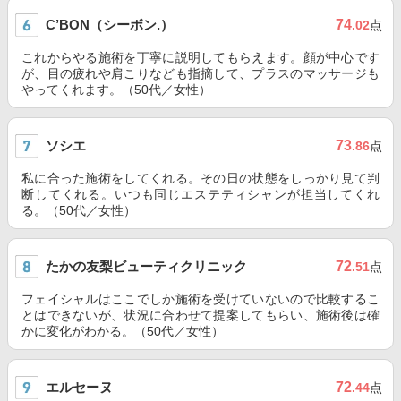
C’BON（シーボン.）
74
.02
点
これからやる施術を丁寧に説明してもらえます。顔が中心です
が、目の疲れや肩こりなども指摘して、プラスのマッサージも
やってくれます。（50代／女性）
ソシエ
73
.86
点
私に合った施術をしてくれる。その日の状態をしっかり見て判
断してくれる。いつも同じエステティシャンが担当してくれ
る。（50代／女性）
たかの友梨ビューティクリニック
72
.51
点
フェイシャルはここでしか施術を受けていないので比較するこ
とはできないが、状況に合わせて提案してもらい、施術後は確
かに変化がわかる。（50代／女性）
エルセーヌ
72
.44
点