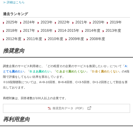
≫ 詳細はこちら
過去ランキング
2025年
2024年
2023年
2022年
2021年
2020年
2019年
2018年
2017年
2016年
2014-2015年
2014年度
2013年度
2012年度
2011年度
2010年度
2009年度
2008年度
推奨意向
調査企業のサービス利用者に、「どの程度その企業のサービスを推奨したいか」について「
A:
とても薦めたい
」「
B:まあ薦めたい
」「
C:あまり薦めたくない
」「
D:全く薦めたくない
」の4段
階で評価をしてもらい比率を算出しています。
※10段階聴取については、A=9-10回答、B=6-8回答、C=3-5回答、D=1-2回答として割合を算
出しております。
商標対象は、回答者数が100人以上の企業です。
推奨意向データ（PDF）
再利用意向