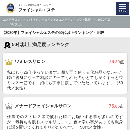
オリコン顧客満足度ランキング
フェイシャルエステ
エステサロン
おすすめのフェイシャルエステランキング・比較
2020年版
50代以上
【2020年】フェイシャルエステの50代以上ランキング・比較
50代以上 満足度ランキング
ワミレスサロン
76
.30
点
私はもう25年使っています。肌が弱く使える化粧品がなかった
時に親身になって相談にのってくれたのがとても良くずっとワ
ミレス一筋です、娘にも丁寧に接していただいています。（50
代／女性）
メナードフェイシャルサロン
75
.85
点
仕事でのストレス等で疲れた時にお願いする事が多いのです
が、気持ちも肌もスッキリします。色々辛い事があっても親身
に話を聞いてくれてありがたいです。（50代／女性）