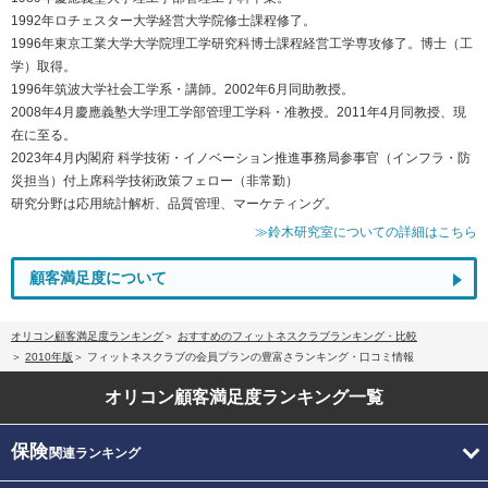
1992年ロチェスター大学経営大学院修士課程修了。
1996年東京工業大学大学院理工学研究科博士課程経営工学専攻修了。博士（工
学）取得。
1996年筑波大学社会工学系・講師。2002年6月同助教授。
2008年4月慶應義塾大学理工学部管理工学科・准教授。2011年4月同教授、現
在に至る。
2023年4月内閣府 科学技術・イノベーション推進事務局参事官（インフラ・防
災担当）付上席科学技術政策フェロー（非常勤）
研究分野は応用統計解析、品質管理、マーケティング。
≫鈴木研究室についての詳細はこちら
顧客満足度について
オリコン顧客満足度ランキング
おすすめのフィットネスクラブランキング・比較
2010年版
フィットネスクラブの会員プランの豊富さランキング・口コミ情報
オリコン顧客満足度
ランキング一覧
保険
関連ランキング