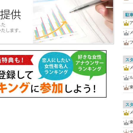
駐
ス
ス