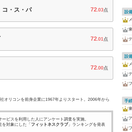
72
 コ・ス・パ
.03
点
設
72
ブ
.01
点
設
72
.00
点
オリコンを前身企業に1967年よりスタート。2006年から
手
サービスを利用した
人にアンケート調査を実施。
社を対象にした「
フィットネスクラブ
」ランキングを発表