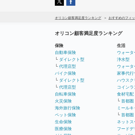
オリコン顧客満足度ランキング
おすすめのフィッ
オリコン顧客満足度ランキング
保険
生活
自動車保険
ウォータ
└
ダイレクト型
浄水型
└
代理店型
ウォータ
バイク保険
家事代行
└
ダイレクト型
ハウスク
└
代理店型
コインラ
自転車保険
食材宅配
火災保険
└
首都圏
海外旅行保険
ミールキ
ペット保険
└
首都圏
生命保険
ネットス
医療保険
フードデ