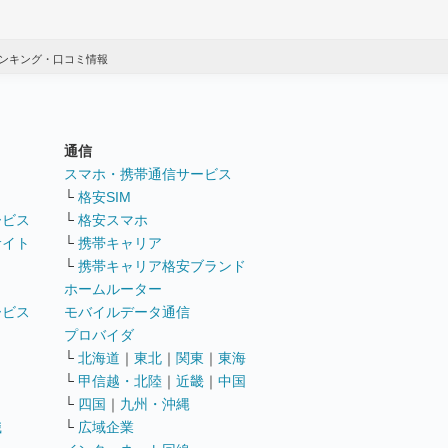
ンキング・口コミ情報
通信
ト
スマホ・携帯通信サービス
└
格安SIM
ービス
└
格安スマホ
サイト
└
携帯キャリア
└
携帯キャリア格安ブランド
ホームルーター
ービス
モバイルデータ通信
ト
プロバイダ
└
北海道
｜
東北
｜
関東
｜
東海
└
甲信越・北陸
｜
近畿
｜
中国
└
四国
｜
九州・沖縄
職
└
広域企業