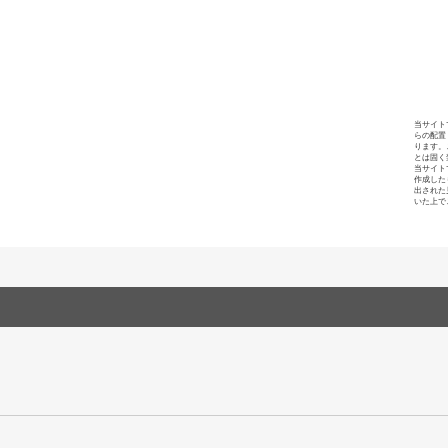
当サイト
らの配置
ります。
とは固く
当サイト
作成した
出された
いた上で