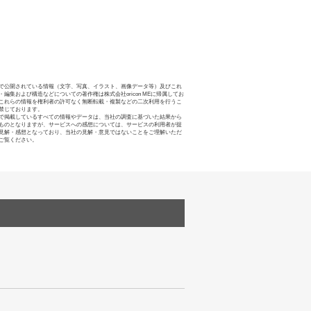
で公開されている情報（文字、写真、イラスト、画像データ等）及びこれ
・編集および構造などについての著作権は株式会社oricon MEに帰属してお
これらの情報を権利者の許可なく無断転載・複製などの二次利用を行うこ
禁じております。
で掲載しているすべての情報やデータは、当社の調査に基づいた結果から
ものとなりますが、サービスへの感想については、サービスの利用者が提
見解・感想となっており、当社の見解・意見ではないことをご理解いただ
ご覧ください。