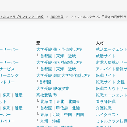
トネスクラブランキング・比較
2010年版
フィットネスクラブの手続きの利便性ラ
塾
人材
ーサーバー
大学受験 塾・予備校 現役
就活エージェン
└
首都圏
｜
東海
｜
近畿
就活サイト
ーサーバー
大学受験 個別指導塾 現役
逆求人型就活サ
サービス
└
首都圏
｜
東海
｜
近畿
アルバイト情報
リーニング
大学受験 難関大学特化型 現役
転職サイト
ンドリー
└
首都圏
転職サイト 女性
大学受験 映像授業
転職スカウトサ
｜
東海
｜
近畿
高校受験 塾
転職エージェン
ット
└
北海道
｜
東北
｜
北関東
看護師転職
｜
東海
｜
近畿
└
首都圏
｜
甲信越・北陸
介護転職
ーパー
└
東海
｜
近畿
｜
中国・四国
ハイクラス・
リバリー
└
九州・沖縄
ミドルクラス転