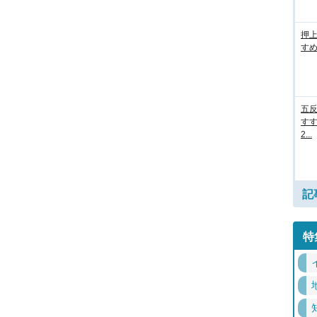
押
すめ
五
すす
2...
記
特