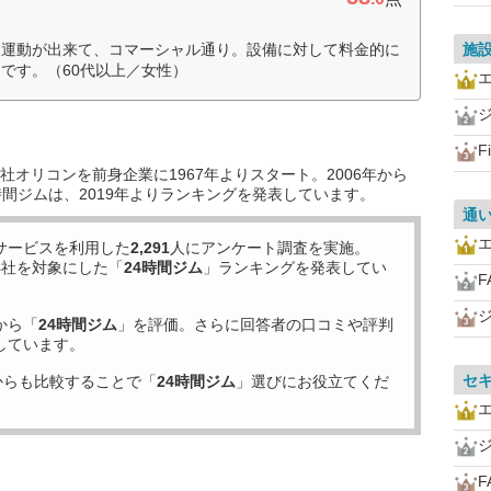
け運動が出来て、コマーシャル通り。設備に対して料金的に
施
です。（60代以上／女性）
F
オリコンを前身企業に1967年よりスタート。2006年から
時間ジムは、2019年よりランキングを発表しています。
通
サービスを利用した
2,291
人にアンケート調査を実施。
8
社を対象にした「
24時間ジム
」ランキングを発表してい
F
から「
24時間ジム
」を評価。さらに回答者の口コミや評判
しています。
セ
からも比較することで「
24時間ジム
」選びにお役立てくだ
F