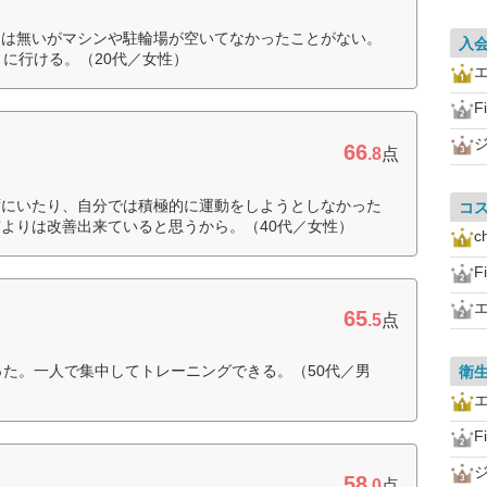
くは無いがマシンや駐輪場が空いてなかったことがない。
入
きに行ける。（20代／女性）
F
66
.8
点
ずにいたり、自分では積極的に運動をしようとしなかった
コ
よりは改善出来ていると思うから。（40代／女性）
c
F
65
.5
点
った。一人で集中してトレーニングできる。（50代／男
衛
F
58
.0
点