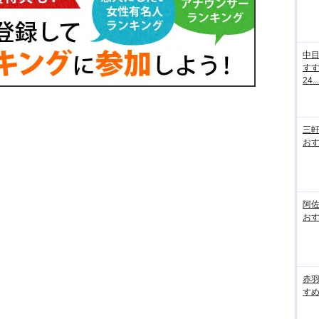
中
す
24...
三
おす
阿
おす
赤
すめ