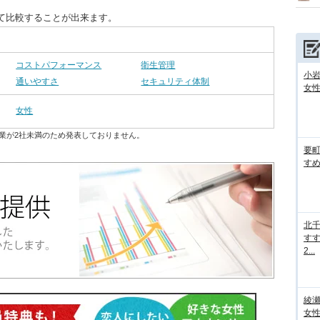
て比較することが出来ます。
コストパフォーマンス
衛生管理
小
通いやすさ
セキュリティ体制
女性
女性
業が2社未満のため発表しておりません。
要
すめ
北
すす
2...
綾
女性