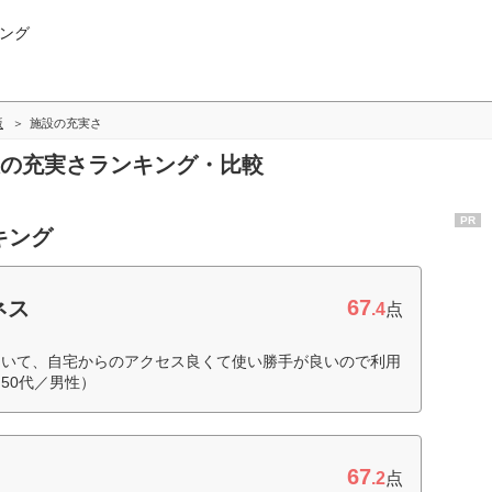
ング
版
施設の充実さ
施設の充実さランキング・比較
PR
キング
67
ネス
.4
点
ていて、自宅からのアクセス良くて使い勝手が良いので利用
50代／男性）
67
.2
点