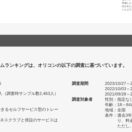
作成した
出された
いた上で
ジムランキングは、オリコンの以下の調査に基づいています。
6
調査期間
2023/10/27～2
2022/10/03～2
91人（調査時サンプル数2,463人）
2021/09/28～2
調査対象者
性別：指定な
年齢：18～8
できるセルフサービス型のトレー
地域：全国
条件：過去3
ネスクラブと併設のサービスは
り、料
ただし