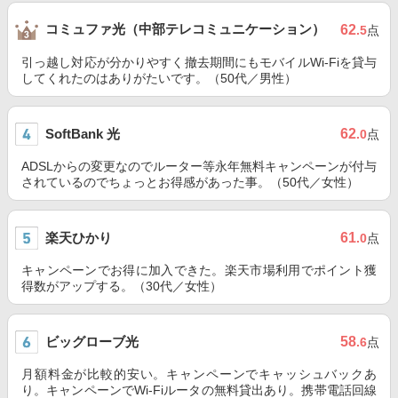
コミュファ光（中部テレコミュニケーション）
62
.5
点
引っ越し対応が分かりやすく撤去期間にもモバイルWi-Fiを貸与
してくれたのはありがたいです。（50代／男性）
SoftBank 光
62
.0
点
ADSLからの変更なのでルーター等永年無料キャンペーンが付与
されているのでちょっとお得感があった事。（50代／女性）
楽天ひかり
61
.0
点
キャンペーンでお得に加入できた。楽天市場利用でポイント獲
得数がアップする。（30代／女性）
ビッグローブ光
58
.6
点
月額料金が比較的安い。キャンペーンでキャッシュバックあ
り。キャンペーンでWi-Fiルータの無料貸出あり。携帯電話回線