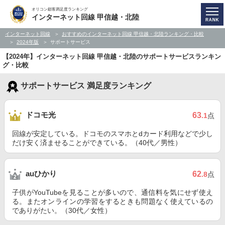
オリコン顧客満足度ランキング
インターネット回線 甲信越・北陸
インターネット回線
おすすめのインターネット回線 甲信越・北陸ランキング・比較
2024年版
サポートサービス
【2024年】インターネット回線 甲信越・北陸のサポートサービスランキン
グ・比較
サポートサービス 満足度ランキング
ドコモ光
63
.1
点
回線が安定している。ドコモのスマホとdカード利用などで少し
だけ安く済ませることができている。（40代／男性）
auひかり
62
.8
点
子供がYouTubeを見ることが多いので、通信料を気にせず使え
る。またオンラインの学習をするときも問題なく使えているの
でありがたい。（30代／女性）