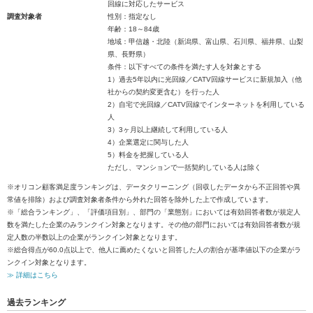
回線に対応したサービス
調査対象者
性別：指定なし
年齢：18～84歳
地域：甲信越・北陸（新潟県、富山県、石川県、福井県、山梨
県、長野県）
条件：以下すべての条件を満たす人を対象とする
1）過去5年以内に光回線／CATV回線サービスに新規加入（他
社からの契約変更含む）を行った人
2）自宅で光回線／CATV回線でインターネットを利用している
人
3）3ヶ月以上継続して利用している人
4）企業選定に関与した人
5）料金を把握している人
ただし、マンションで一括契約している人は除く
※オリコン顧客満足度ランキングは、データクリーニング（回収したデータから不正回答や異
常値を排除）および調査対象者条件から外れた回答を除外した上で作成しています。
※「総合ランキング」、「評価項目別」、部門の「業態別」においては有効回答者数が規定人
数を満たした企業のみランクイン対象となります。その他の部門においては有効回答者数が規
定人数の半数以上の企業がランクイン対象となります。
※総合得点が60.0点以上で、他人に薦めたくないと回答した人の割合が基準値以下の企業がラ
ンクイン対象となります。
≫ 詳細はこちら
過去ランキング