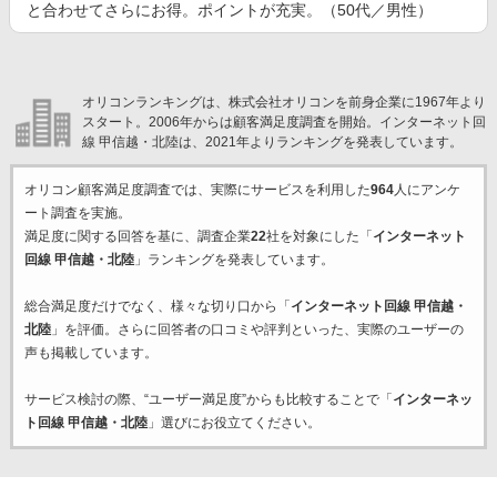
と合わせてさらにお得。ポイントが充実。（50代／男性）
オリコンランキングは、株式会社オリコンを前身企業に1967年より
スタート。2006年からは顧客満足度調査を開始。インターネット回
線 甲信越・北陸は、2021年よりランキングを発表しています。
オリコン顧客満足度調査では、実際にサービスを利用した
964
人にアンケ
ート調査を実施。
満足度に関する回答を基に、調査企業
22
社を対象にした「
インターネット
回線 甲信越・北陸
」ランキングを発表しています。
総合満足度だけでなく、様々な切り口から「
インターネット回線 甲信越・
北陸
」を評価。さらに回答者の口コミや評判といった、実際のユーザーの
声も掲載しています。
サービス検討の際、“ユーザー満足度”からも比較することで「
インターネッ
ト回線 甲信越・北陸
」選びにお役立てください。