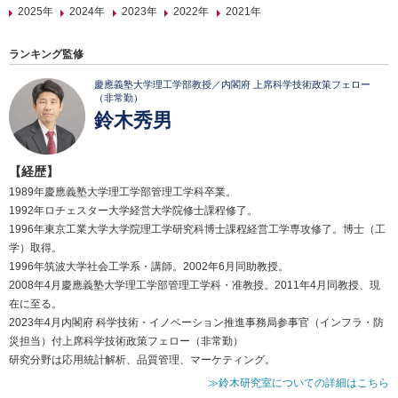
2025年
2024年
2023年
2022年
2021年
ランキング監修
慶應義塾大学理工学部教授／内閣府 上席科学技術政策フェロー
（非常勤）
鈴木秀男
【経歴】
1989年慶應義塾大学理工学部管理工学科卒業。
1992年ロチェスター大学経営大学院修士課程修了。
1996年東京工業大学大学院理工学研究科博士課程経営工学専攻修了。博士（工
学）取得。
1996年筑波大学社会工学系・講師。2002年6月同助教授。
2008年4月慶應義塾大学理工学部管理工学科・准教授。2011年4月同教授、現
在に至る。
2023年4月内閣府 科学技術・イノベーション推進事務局参事官（インフラ・防
災担当）付上席科学技術政策フェロー（非常勤）
研究分野は応用統計解析、品質管理、マーケティング。
≫鈴木研究室についての詳細はこちら