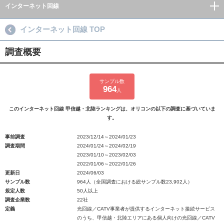
インターネット回線
インターネット回線 TOP
調査概要
サンプル数
964
人
このインターネット回線 甲信越・北陸ランキングは、オリコンの以下の調査に基づいていま
す。
事前調査
2023/12/14～2024/01/23
調査期間
2024/01/24～2024/02/19
2023/01/10～2023/02/03
2022/01/06～2022/01/26
更新日
2024/06/03
サンプル数
964人（全国調査における総サンプル数23,902人）
規定人数
50人以上
調査企業数
22社
定義
光回線／CATV事業者が提供するインターネット接続サービス
のうち、甲信越・北陸エリアにある個人向けの光回線／CATV