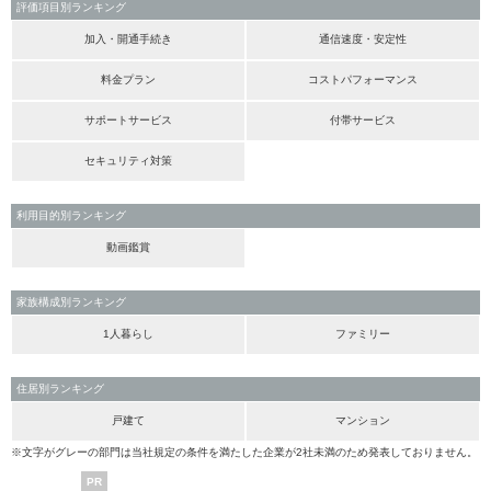
評価項目別ランキング
加入・開通手続き
通信速度・安定性
料金プラン
コストパフォーマンス
サポートサービス
付帯サービス
セキュリティ対策
利用目的別ランキング
動画鑑賞
家族構成別ランキング
1人暮らし
ファミリー
住居別ランキング
戸建て
マンション
※文字がグレーの部門は当社規定の条件を満たした企業が2社未満のため発表しておりません。
PR