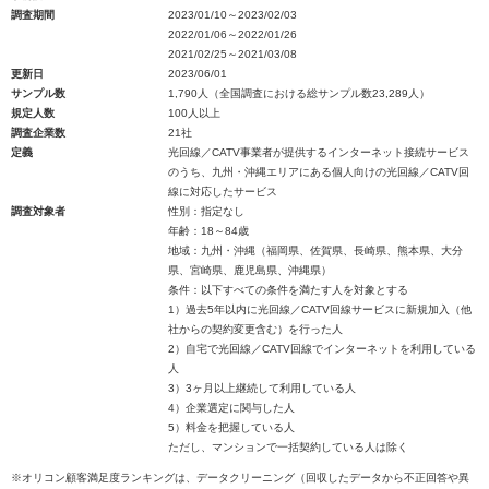
調査期間
2023/01/10～2023/02/03
2022/01/06～2022/01/26
2021/02/25～2021/03/08
更新日
2023/06/01
サンプル数
1,790人（全国調査における総サンプル数23,289人）
規定人数
100人以上
調査企業数
21社
定義
光回線／CATV事業者が提供するインターネット接続サービス
のうち、九州・沖縄エリアにある個人向けの光回線／CATV回
線に対応したサービス
調査対象者
性別：指定なし
年齢：18～84歳
地域：九州・沖縄（福岡県、佐賀県、長崎県、熊本県、大分
県、宮崎県、鹿児島県、沖縄県）
条件：以下すべての条件を満たす人を対象とする
1）過去5年以内に光回線／CATV回線サービスに新規加入（他
社からの契約変更含む）を行った人
2）自宅で光回線／CATV回線でインターネットを利用している
人
3）3ヶ月以上継続して利用している人
4）企業選定に関与した人
5）料金を把握している人
ただし、マンションで一括契約している人は除く
※オリコン顧客満足度ランキングは、データクリーニング（回収したデータから不正回答や異