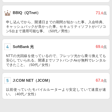
BBIQ（QTnet）
71
.6
点
申し込んでから、開通日までの期間が短かった事。入会特典、
キャッシュバックが良かった事。セキュリティソフトがパソコ
ン5台まで適用可能な事。（50代／男性）
SoftBank 光
69
.0
点
NTTの光回線を使っているので、フレッツ光から乗り換えても
安心していられる。開通までソフトバンクAirが無料でレンタル
できたこと。（50代／女性）
J:COM NET（JCOM）
67
.8
点
以前使っていたモバイルルーターより安定していて速度が速
い。（40代／女性）