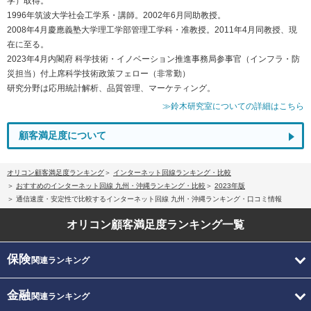
学）取得。
1996年筑波大学社会工学系・講師。2002年6月同助教授。
2008年4月慶應義塾大学理工学部管理工学科・准教授。2011年4月同教授、現
在に至る。
2023年4月内閣府 科学技術・イノベーション推進事務局参事官（インフラ・防
災担当）付上席科学技術政策フェロー（非常勤）
研究分野は応用統計解析、品質管理、マーケティング。
≫鈴木研究室についての詳細はこちら
顧客満足度について
オリコン顧客満足度ランキング
インターネット回線ランキング・比較
おすすめのインターネット回線 九州・沖縄ランキング・比較
2023年版
通信速度・安定性で比較するインターネット回線 九州・沖縄ランキング・口コミ情報
オリコン顧客満足度
ランキング一覧
保険
関連ランキング
金融
関連ランキング