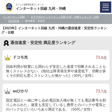
オリコン顧客満足度ランキング
インターネット回線 九州・沖縄
インターネット回線
おすすめのインターネット回線 九州・沖縄ランキング・比較
2023年版
通信速度・安定性
【2023年】インターネット回線 九州・沖縄の通信速度・安定性ランキン
グ・比較
通信速度・安定性 満足度ランキング
ドコモ光
71
.8
点
回線利用が頻繁にも関わらず安定した速度で切断されることも
無くストレスがない。(他社は障害発生率や速度低下、切断が多
くその対応も悪くストレスしか無かった)（30代／女性）
auひかり
71
.7
点
固定電話と一緒に申し込め電話加入権が無くても電話番号を割
りふれられた。速度も安定しているし携帯とのパックや電気と
のパックなどいろいろあり満足である。（50代／女性）