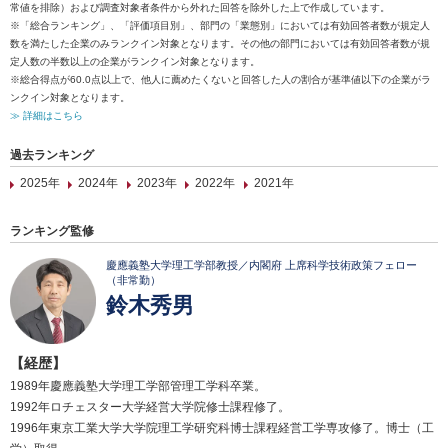
常値を排除）および調査対象者条件から外れた回答を除外した上で作成しています。
※「総合ランキング」、「評価項目別」、部門の「業態別」においては有効回答者数が規定人
数を満たした企業のみランクイン対象となります。その他の部門においては有効回答者数が規
定人数の半数以上の企業がランクイン対象となります。
※総合得点が60.0点以上で、他人に薦めたくないと回答した人の割合が基準値以下の企業がラ
ンクイン対象となります。
≫ 詳細はこちら
過去ランキング
2025年
2024年
2023年
2022年
2021年
ランキング監修
慶應義塾大学理工学部教授／内閣府 上席科学技術政策フェロー
（非常勤）
鈴木秀男
【経歴】
1989年慶應義塾大学理工学部管理工学科卒業。
1992年ロチェスター大学経営大学院修士課程修了。
1996年東京工業大学大学院理工学研究科博士課程経営工学専攻修了。博士（工