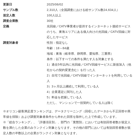
更新日
2025/06/02
サンプル数
2,310人（全国調査における総サンプル数24,634人）
規定人数
100人以上
調査企業数
30社
定義
光回線／CATV事業者が提供するインターネット接続サービス
のうち、東海エリアにある個人向けの光回線／CATV回線に対
応したサービス
調査対象者
性別：指定なし
年齢：18～84歳
地域：東海（岐阜県、静岡県、愛知県、三重県）
条件：以下すべての条件を満たす人を対象とする
1）過去5年以内に光回線／CATV回線サービスに新規加入（他
社からの契約変更含む）を行った人
2）自宅で光回線／CATV回線でインターネットを利用している
人
3）3ヶ月以上継続して利用している人
4）企業選定に関与した人
5）料金を把握している人
ただし、マンションで一括契約している人は除く
※オリコン顧客満足度ランキングは、データクリーニング（回収したデータから不正回答や異
常値を排除）および調査対象者条件から外れた回答を除外した上で作成しています。
※「総合ランキング」、「評価項目別」、部門の「業態別」においては有効回答者数が規定人
数を満たした企業のみランクイン対象となります。その他の部門においては有効回答者数が規
定人数の半数以上の企業がランクイン対象となります。