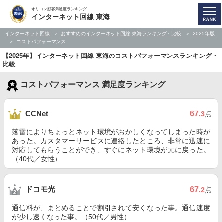
オリコン顧客満足度ランキング
インターネット回線 東海
インターネット回線
おすすめのインターネット回線 東海ランキング・比較
2025年版
コストパフォーマンス
【2025年】インターネット回線 東海のコストパフォーマンスランキング・
比較
コストパフォーマンス 満足度ランキング
67
CCNet
.3
点
落雷によりちょっとネット環境がおかしくなってしまった時が
あった。カスタマーサービスに連絡したところ、非常に迅速に
対応してもらうことができ、すぐにネット環境が元に戻った。
（40代／女性）
ドコモ光
67
.2
点
通信料が、まとめることで割引されて安くなった事。通信速度
が少し速くなった事。（50代／男性）