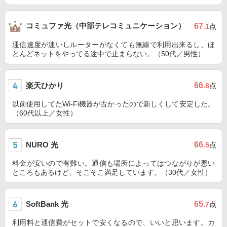
コミュファ光（中部テレコミュニケーション）
67
.1
点
通信速度が速いしルーターがなくても無線で利用出来るし、ほ
とんどネットをやってる途中で止まらない。（50代／男性）
楽天ひかり
66
.8
点
以前使用してたWi-Fi機器が古かったので新しくして安定した。
（60代以上／女性）
NURO 光
66
.5
点
料金が安いので有難い。通信も場所によってはつながりが悪い
ところもあるけど、そこそこ満足しています。（30代／女性）
SoftBank 光
65
.7
点
利用料と通信費がセットで安くなるので、いいと思います。カ