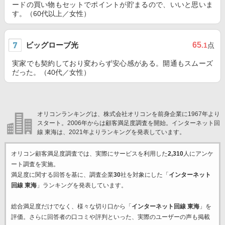
ードの買い物もセットでポイントが貯まるので、いいと思いま
す。（60代以上／女性）
ビッグローブ光
65
.1
点
実家でも契約しており変わらず安心感がある。開通もスムーズ
だった。（40代／女性）
オリコンランキングは、株式会社オリコンを前身企業に1967年より
スタート。2006年からは顧客満足度調査を開始。インターネット回
線 東海は、2021年よりランキングを発表しています。
オリコン顧客満足度調査では、実際にサービスを利用した
2,310
人にアンケ
ート調査を実施。
満足度に関する回答を基に、調査企業
30
社を対象にした「
インターネット
回線 東海
」ランキングを発表しています。
総合満足度だけでなく、様々な切り口から「
インターネット回線 東海
」を
評価。さらに回答者の口コミや評判といった、実際のユーザーの声も掲載