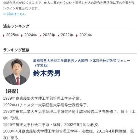
※総合得点が60.0点以上で、他人に薦めたくないと回答した人の割合が基準値以下の企業がラ
ンクイン対象となります。
≫ 詳細はこちら
過去ランキング
2025年
2024年
2023年
2022年
2021年
ランキング監修
慶應義塾大学理工学部教授／内閣府 上席科学技術政策フェロー
（非常勤）
鈴木秀男
【経歴】
1989年慶應義塾大学理工学部管理工学科卒業。
1992年ロチェスター大学経営大学院修士課程修了。
1996年東京工業大学大学院理工学研究科博士課程経営工学専攻修了。博士（工
学）取得。
1996年筑波大学社会工学系・講師。2002年6月同助教授。
2008年4月慶應義塾大学理工学部管理工学科・准教授。2011年4月同教授、現
在に至る。