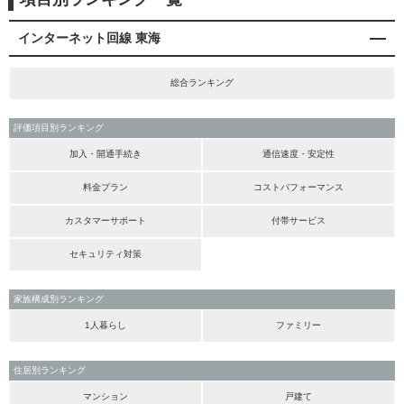
インターネット回線 東海
総合ランキング
評価項目別ランキング
加入・開通手続き
通信速度・安定性
料金プラン
コストパフォーマンス
カスタマーサポート
付帯サービス
セキュリティ対策
家族構成別ランキング
1人暮らし
ファミリー
住居別ランキング
マンション
戸建て