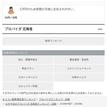
CATVのため状態が天候に左右されやすい。
30代／女性
プロバイダ 北海道
総合ランキング
評価項目別ランキング
加入・開通手続き
通信速度・安定性
料金プラン
コストパフォーマンス
サポートサービス
付帯サービス
セキュリティ対策
※文字がグレーの部門は当社規定の条件を満たした企業が2社未満のため発表しておりません。
オリコン顧客満足度ランキング
プロバイダランキング・比較
おすすめのプロバイダ 北海道ランキング・比較
J:COM NET（JCOM）