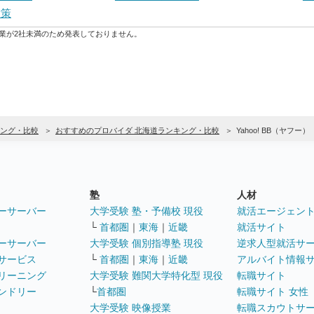
対策
業が2社未満のため発表しておりません。
ング・比較
おすすめのプロバイダ 北海道ランキング・比較
Yahoo! BB（ヤフー）
塾
人材
ーサーバー
大学受験 塾・予備校 現役
就活エージェン
└
首都圏
｜
東海
｜
近畿
就活サイト
ーサーバー
大学受験 個別指導塾 現役
逆求人型就活サ
サービス
└
首都圏
｜
東海
｜
近畿
アルバイト情報
リーニング
大学受験 難関大学特化型 現役
転職サイト
ンドリー
└
首都圏
転職サイト 女性
大学受験 映像授業
転職スカウトサ