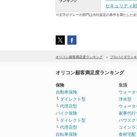
ランキング
セキュリティ
※文字がグレーの部門は当社規定の条件を満たした企
オリコン顧客満足度ランキング
プロバイダランキ
オリコン顧客満足度ランキング
保険
生活
自動車保険
ウォータ
└
ダイレクト型
浄水型
└
代理店型
ウォータ
バイク保険
家事代行
└
ダイレクト型
ハウスク
└
代理店型
コインラ
自転車保険
食材宅配