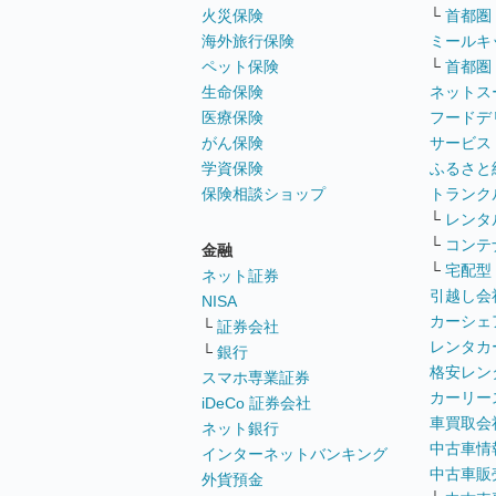
火災保険
└
首都圏
海外旅行保険
ミールキ
ペット保険
└
首都圏
生命保険
ネットス
医療保険
フードデ
がん保険
サービス
学資保険
ふるさと
保険相談ショップ
トランク
└
レンタ
└
コンテ
金融
└
宅配型
ネット証券
引越し会
NISA
カーシェ
└
証券会社
レンタカ
└
銀行
格安レン
スマホ専業証券
カーリー
iDeCo 証券会社
車買取会
ネット銀行
中古車情
インターネットバンキング
中古車販
外貨預金