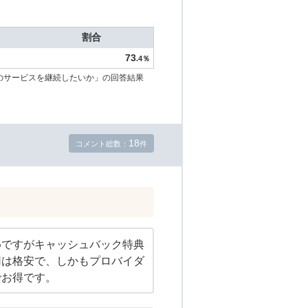
割合
73
.4％
のサービスを継続したいか」の回答結果
18
コメント総数：
件
めですがキャッシュバック特典
用は格安で、しかもプロバイダ
でお得です。