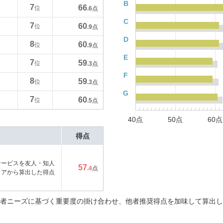
B
7
66
位
.6
点
C
7
60
位
.9
点
D
8
60
位
.9
点
E
7
59
位
.3
点
F
8
59
位
.3
点
G
7
60
位
.5
点
40点
50点
60点
得点
サービスを友人・知人
57
.4
点
コアから算出した得点
者ニーズに基づく重要度の掛け合わせ、他者推奨得点を加味して算出し