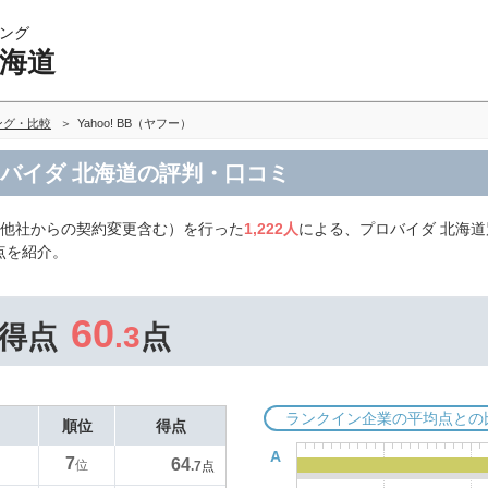
ング
北海道
ング・比較
Yahoo! BB（ヤフー）
 プロバイダ 北海道の評判・口コミ
（他社からの契約変更含む）を行った
1,222人
による、プロバイダ 北海道別
点を紹介。
60
得点
.3
点
ランクイン企業の平均点との
順位
得点
A
7
64
位
.7
点