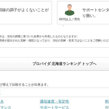
回線の調子がよくないことが
サポートセン
り難い。
60代以上／男性
タは、当社の調査に基づいた結果から作成したものとなりますが、
用者が提出された見解・感想となっており、当社の見解・意見ではないことをご理解いただ
プロバイダ 北海道ランキング トップへ
並び替えて比較することが出来ます。
グ
続き
通信速度・安定性
料
ーマンス
サポートサービス
付