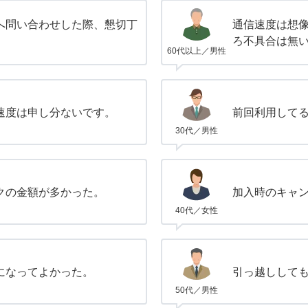
へ問い合わせした際、懇切丁
通信速度は想
。
ろ不具合は無
60代以上／男性
速度は申し分ないです。
前回利用して
30代／男性
クの金額が多かった。
加入時のキャ
40代／女性
になってよかった。
引っ越しして
50代／男性