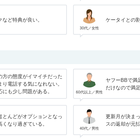
クなど特典が良い。
ケータイとの
30代／女性
の方の態度がイマイチだった
ヤフーBBで満
まり電話する気になれない。
だけなので満
応にも少し問題がある。
60代以上／男性
ほとんどがオプションとなっ
更新月が決ま
高くなり過ぎている。
スの返却が元
40代／男性