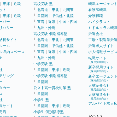
｜
東海
｜
近畿
高校受験 塾
転職エージェン
ット
└
北海道
｜
東北
｜
北関東
看護師転職
｜
東海
｜
近畿
└
首都圏
｜
甲信越・北陸
介護転職
ーパー
└
東海
｜
近畿
｜
中国・四国
ハイクラス・
リバリー
└
九州・沖縄
ミドルクラス転
高校受験 個別指導塾
派遣会社
納税サイト
└
北海道
｜
東北
｜
北関東
工場・製造業派
ルーム
└
首都圏
｜
甲信越・北陸
派遣求人サイト
ル収納スペース
└
東海
｜
近畿
｜
中国・四国
求人情報サービ
ナ
└
九州・沖縄
転職サイト
（採用担当向け）
中学受験 塾
新卒採用サイト
社
└
首都圏
｜
東海
｜
近畿
（採用担当向け）
アリング
中学受験 個別指導塾
新卒エージェン
（採用担当向け）
ー
└
首都圏
人材紹介会社
タカー
公立中高一貫校対策 塾
（採用担当向け）
ス
└
首都圏
人材派遣会社
（採用担当向け）
社
小学生 塾
アルバイト求人
報サイト
└
首都圏
｜
東海
｜
近畿
売店
小学生 個別指導塾
ビジネス