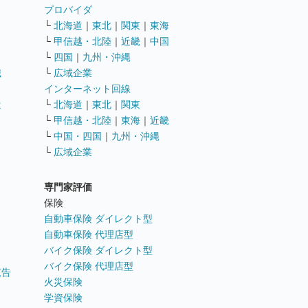
ト
プロバイダ
└
北海道
｜
東北
｜
関東
｜
東海
└
甲信越・北陸
｜
近畿
｜
中国
└
四国
｜
九州・沖縄
職
└
広域企業
インターネット回線
遣
└
北海道
｜
東北
｜
関東
└
甲信越・北陸
｜
東海
｜
近畿
ス
└
中国・四国
｜
九州・沖縄
└
広域企業
専門家評価
ト
保険
自動車保険 ダイレクト型
自動車保険 代理店型
バイク保険 ダイレクト型
バイク保険 代理店型
広告
火災保険
学資保険