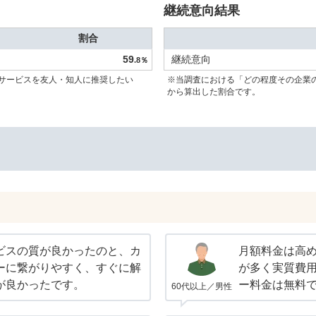
継続意向結果
割合
59
継続意向
.8％
サービスを友人・知人に推奨したい
※当調査における「どの程度その企業
から算出した割合です。
ビスの質が良かったのと、カ
月額料金は高
ーに繋がりやすく、すぐに解
が多く実質費
が良かったです。
ー料金は無料
60代以上／男性