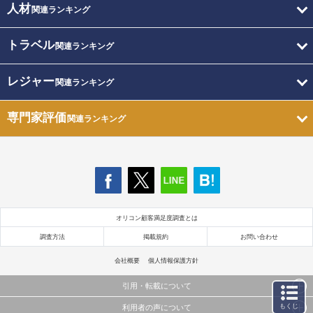
人材
関連ランキング
トラベル
関連ランキング
レジャー
関連ランキング
専門家評価
関連ランキング
オリコン顧客満足度調査とは
調査方法
掲載規約
お問い合わせ
会社概要
個人情報保護方針
引用・転載について
もくじ
利用者の声について
当サイトで公開されている情報（文字、写真、イラスト、画像データ等）及びこれらの配置・