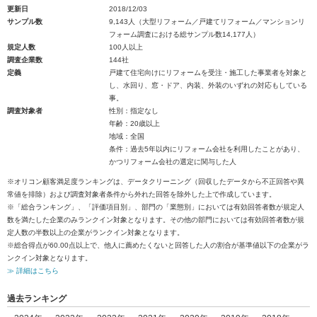
更新日
2018/12/03
サンプル数
9,143人（大型リフォーム／戸建てリフォーム／マンションリ
フォーム調査における総サンプル数14,177人）
規定人数
100人以上
調査企業数
144社
定義
戸建て住宅向けにリフォームを受注・施工した事業者を対象と
し、水回り、窓・ドア、内装、外装のいずれの対応もしている
事。
調査対象者
性別：指定なし
年齢：20歳以上
地域：全国
条件：過去5年以内にリフォーム会社を利用したことがあり、
かつリフォーム会社の選定に関与した人
※オリコン顧客満足度ランキングは、データクリーニング（回収したデータから不正回答や異
常値を排除）および調査対象者条件から外れた回答を除外した上で作成しています。
※「総合ランキング」、「評価項目別」、部門の「業態別」においては有効回答者数が規定人
数を満たした企業のみランクイン対象となります。その他の部門においては有効回答者数が規
定人数の半数以上の企業がランクイン対象となります。
※総合得点が60.00点以上で、他人に薦めたくないと回答した人の割合が基準値以下の企業がラ
ンクイン対象となります。
≫ 詳細はこちら
過去ランキング