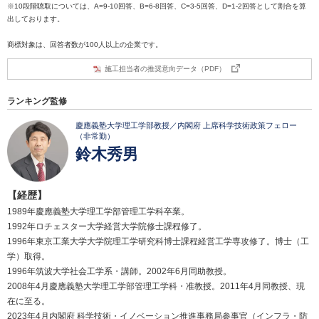
※10段階聴取については、A=9-10回答、B=6-8回答、C=3-5回答、D=1-2回答として割合を算
出しております。
商標対象は、回答者数が100人以上の企業です。
施工担当者の推奨意向データ（PDF）
ランキング監修
慶應義塾大学理工学部教授／内閣府 上席科学技術政策フェロー
（非常勤）
鈴木秀男
【経歴】
1989年慶應義塾大学理工学部管理工学科卒業。
1992年ロチェスター大学経営大学院修士課程修了。
1996年東京工業大学大学院理工学研究科博士課程経営工学専攻修了。博士（工
学）取得。
1996年筑波大学社会工学系・講師。2002年6月同助教授。
2008年4月慶應義塾大学理工学部管理工学科・准教授。2011年4月同教授、現
在に至る。
2023年4月内閣府 科学技術・イノベーション推進事務局参事官（インフラ・防