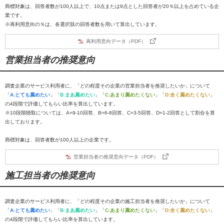
商標対象は、回答者数が100人以上で、10点または9点とした回答者が20％以上を占めている企
業です。
※再利用意向の％は、各選択肢の回答者数を用いて算出しています。
再利用意向データ（PDF）
営業担当者の推奨意向
調査企業のサービス利用者に、「どの程度その企業の営業担当者を推奨したいか」について
「
A:とても薦めたい
」「
B:まあ薦めたい
」「
C:あまり薦めたくない
」「
D:全く薦めたくない
」
の4段階で評価してもらい比率を算出しています。
※10段階聴取については、A=9-10回答、B=6-8回答、C=3-5回答、D=1-2回答として割合を算
出しております。
商標対象は、回答者数が100人以上の企業です。
営業担当者の推奨意向データ（PDF）
施工担当者の推奨意向
調査企業のサービス利用者に、「どの程度その企業の施工担当者を推奨したいか」について
「
A:とても薦めたい
」「
B:まあ薦めたい
」「
C:あまり薦めたくない
」「
D:全く薦めたくない
」
の4段階で評価してもらい比率を算出しています。