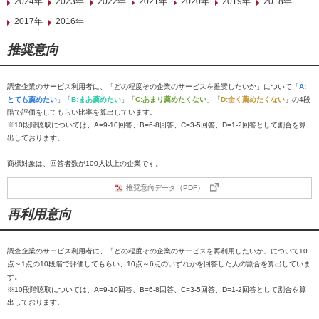
2024年
2023年
2022年
2021年
2020年
2019年
2018年
2017年
2016年
推奨意向
調査企業のサービス利用者に、「どの程度その企業のサービスを推奨したいか」について「
A:
とても薦めたい
」「
B:まあ薦めたい
」「
C:あまり薦めたくない
」「
D:全く薦めたくない
」の4段
階で評価をしてもらい比率を算出しています。
※10段階聴取については、A=9-10回答、B=6-8回答、C=3-5回答、D=1-2回答として割合を算
出しております。
商標対象は、回答者数が100人以上の企業です。
推奨意向データ（PDF）
再利用意向
調査企業のサービス利用者に、「どの程度その企業のサービスを再利用したいか」について10
点～1点の10段階で評価してもらい、10点～6点のいずれかを回答した人の割合を算出していま
す。
※10段階聴取については、A=9-10回答、B=6-8回答、C=3-5回答、D=1-2回答として割合を算
出しております。