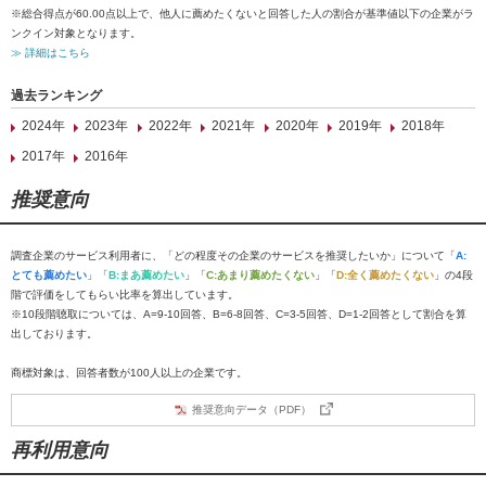
※総合得点が60.00点以上で、他人に薦めたくないと回答した人の割合が基準値以下の企業がラ
ンクイン対象となります。
≫ 詳細はこちら
過去ランキング
2024年
2023年
2022年
2021年
2020年
2019年
2018年
2017年
2016年
推奨意向
調査企業のサービス利用者に、「どの程度その企業のサービスを推奨したいか」について「
A:
とても薦めたい
」「
B:まあ薦めたい
」「
C:あまり薦めたくない
」「
D:全く薦めたくない
」の4段
階で評価をしてもらい比率を算出しています。
※10段階聴取については、A=9-10回答、B=6-8回答、C=3-5回答、D=1-2回答として割合を算
出しております。
商標対象は、回答者数が100人以上の企業です。
推奨意向データ（PDF）
再利用意向