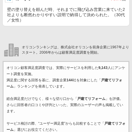
壁の塗り替えを頼んだ時、それまでに飛び込み営業に来ていた2
社よりも断然わかりやすい説明で納得して決められた。（30代
／女性）
オリコンランキングは、株式会社オリコンを前身企業に1967年より
スタート。2006年からは顧客満足度調査を開始。
オリコン顧客満足度調査では、実際にサービスを利用した
9,143
人にアンケ
ート調査を実施。
満足度に関する回答を基に、調査企業
144
社を対象にした「
戸建てリフォ
ーム
」ランキングを発表しています。
総合満足度だけでなく、様々な切り口から「
戸建てリフォーム
」を評価。
さらに回答者の口コミや評判といった、実際のユーザーの声も掲載してい
ます。
サービス検討の際、“ユーザー満足度”からも比較することで「
戸建てリフォ
ーム
」選びにお役立てください。