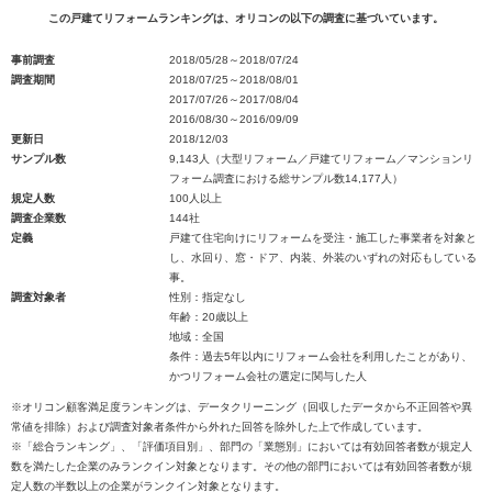
この戸建てリフォームランキングは、オリコンの以下の調査に基づいています。
事前調査
2018/05/28～2018/07/24
調査期間
2018/07/25～2018/08/01
2017/07/26～2017/08/04
2016/08/30～2016/09/09
更新日
2018/12/03
サンプル数
9,143人（大型リフォーム／戸建てリフォーム／マンションリ
フォーム調査における総サンプル数14,177人）
規定人数
100人以上
調査企業数
144社
定義
戸建て住宅向けにリフォームを受注・施工した事業者を対象と
し、水回り、窓・ドア、内装、外装のいずれの対応もしている
事。
調査対象者
性別：指定なし
年齢：20歳以上
地域：全国
条件：過去5年以内にリフォーム会社を利用したことがあり、
かつリフォーム会社の選定に関与した人
※オリコン顧客満足度ランキングは、データクリーニング（回収したデータから不正回答や異
常値を排除）および調査対象者条件から外れた回答を除外した上で作成しています。
※「総合ランキング」、「評価項目別」、部門の「業態別」においては有効回答者数が規定人
数を満たした企業のみランクイン対象となります。その他の部門においては有効回答者数が規
定人数の半数以上の企業がランクイン対象となります。