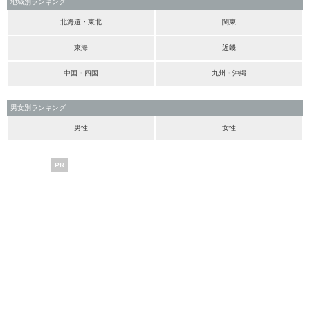
地域別ランキング
北海道・東北
関東
東海
近畿
中国・四国
九州・沖縄
男女別ランキング
男性
女性
PR