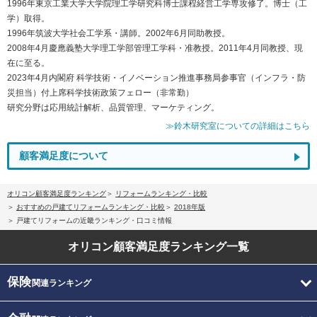
1996年東京工業大学大学院理工学研究科博士課程経営工学専攻修了。博士（工
学）取得。
1996年筑波大学社会工学系・講師。2002年6月同助教授。
2008年4月慶應義塾大学理工学部管理工学科・准教授。2011年4月同教授、現
在に至る。
2023年4月内閣府 科学技術・イノベーション推進事務局参事官（インフラ・防
災担当）付上席科学技術政策フェロー（非常勤）
研究分野は応用統計解析、品質管理、マーケティング。
≫鈴木研究室についての詳細はこちら
顧客満足度について
オリコン顧客満足度ランキング
リフォームランキング・比較
おすすめの戸建てリフォームランキング・比較
2018年版
戸建てリフォームの近畿ランキング・口コミ情報
オリコン顧客満足度
ランキング一覧
保険
関連ランキング