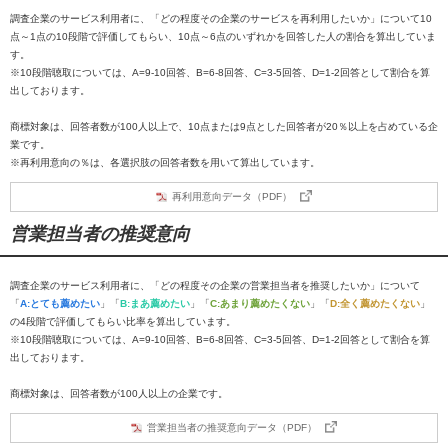
調査企業のサービス利用者に、「どの程度その企業のサービスを再利用したいか」について10
点～1点の10段階で評価してもらい、10点～6点のいずれかを回答した人の割合を算出していま
す。
※10段階聴取については、A=9-10回答、B=6-8回答、C=3-5回答、D=1-2回答として割合を算
出しております。
商標対象は、回答者数が100人以上で、10点または9点とした回答者が20％以上を占めている企
業です。
※再利用意向の％は、各選択肢の回答者数を用いて算出しています。
再利用意向データ（PDF）
営業担当者の推奨意向
調査企業のサービス利用者に、「どの程度その企業の営業担当者を推奨したいか」について
「
A:とても薦めたい
」「
B:まあ薦めたい
」「
C:あまり薦めたくない
」「
D:全く薦めたくない
」
の4段階で評価してもらい比率を算出しています。
※10段階聴取については、A=9-10回答、B=6-8回答、C=3-5回答、D=1-2回答として割合を算
出しております。
商標対象は、回答者数が100人以上の企業です。
営業担当者の推奨意向データ（PDF）