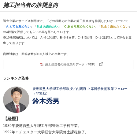
施工担当者の推奨意向
調査企業のサービス利用者に、「どの程度その企業の施工担当者を推奨したいか」について
「
A:とても薦めたい
」「
B:まあ薦めたい
」「
C:あまり薦めたくない
」「
D:全く薦めたくない
」
の4段階で評価してもらい比率を算出しています。
※10段階聴取については、A=9-10回答、B=6-8回答、C=3-5回答、D=1-2回答として割合を算
出しております。
商標対象は、回答者数が100人以上の企業です。
施工担当者の推奨意向データ（PDF）
ランキング監修
慶應義塾大学理工学部教授／内閣府 上席科学技術政策フェロー
（非常勤）
鈴木秀男
【経歴】
1989年慶應義塾大学理工学部管理工学科卒業。
1992年ロチェスター大学経営大学院修士課程修了。