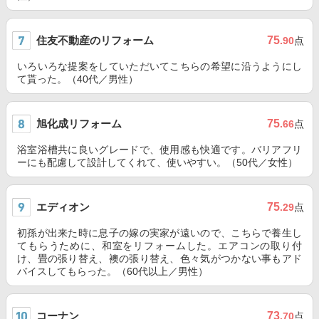
住友不動産のリフォーム
75
.90
点
いろいろな提案をしていただいてこちらの希望に沿うようにし
て貰った。（40代／男性）
旭化成リフォーム
75
.66
点
浴室浴槽共に良いグレードで、使用感も快適です。バリアフリ
ーにも配慮して設計してくれて、使いやすい。（50代／女性）
エディオン
75
.29
点
初孫が出来た時に息子の嫁の実家が遠いので、こちらで養生し
てもらうために、和室をリフォームした。エアコンの取り付
け、畳の張り替え、襖の張り替え、色々気がつかない事もアド
バイスしてもらった。（60代以上／男性）
コーナン
73
.70
点