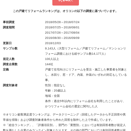
人
この戸建てリフォームランキングは、オリコンの以下の調査に基づいています。
事前調査
2018/05/28～2018/07/24
調査期間
2018/07/25～2018/08/01
2017/07/26～2017/08/04
2016/08/30～2016/09/09
更新日
2018/12/03
サンプル数
9,143人（大型リフォーム／戸建てリフォーム／マンションリ
フォーム調査における総サンプル数14,177人）
規定人数
100人以上
調査企業数
144社
定義
戸建て住宅向けにリフォームを受注・施工した事業者を対象と
し、水回り、窓・ドア、内装、外装のいずれの対応もしている
事。
調査対象者
性別：指定なし
年齢：20歳以上
地域：全国
条件：過去5年以内にリフォーム会社を利用したことがあり、
かつリフォーム会社の選定に関与した人
※オリコン顧客満足度ランキングは、データクリーニング（回収したデータから不正回答や異
常値を排除）および調査対象者条件から外れた回答を除外した上で作成しています。
※「総合ランキング」、「評価項目別」、部門の「業態別」においては有効回答者数が規定人
数を満たした企業のみランクイン対象となります。その他の部門においては有効回答者数が規