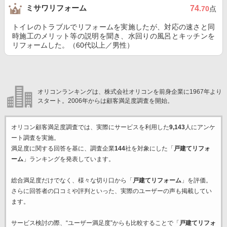
ミサワリフォーム
74
.70
点
トイレのトラブルでリフォームを実施したが、対応の速さと同
時施工のメリット等の説明を聞き、水回りの風呂とキッチンを
リフォームした。（60代以上／男性）
オリコンランキングは、株式会社オリコンを前身企業に1967年より
スタート。2006年からは顧客満足度調査を開始。
オリコン顧客満足度調査では、実際にサービスを利用した
9,143
人にアンケ
ート調査を実施。
満足度に関する回答を基に、調査企業
144
社を対象にした「
戸建てリフォ
ーム
」ランキングを発表しています。
総合満足度だけでなく、様々な切り口から「
戸建てリフォーム
」を評価。
さらに回答者の口コミや評判といった、実際のユーザーの声も掲載してい
ます。
サービス検討の際、“ユーザー満足度”からも比較することで「
戸建てリフォ