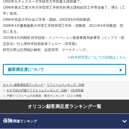
1992年ロチェスター大学経営大学院修士課程修了。
1996年東京工業大学大学院理工学研究科博士課程経営工学専攻修了。博士（工
学）取得。
1996年筑波大学社会工学系・講師。2002年6月同助教授。
2008年4月慶應義塾大学理工学部管理工学科・准教授。2011年4月同教授、現
在に至る。
2023年4月内閣府 科学技術・イノベーション推進事務局参事官（インフラ・防
災担当）付上席科学技術政策フェロー（非常勤）
研究分野は応用統計解析、品質管理、マーケティング。
≫鈴木研究室についての詳細はこちら
顧客満足度について
オリコン顧客満足度ランキング
リフォームランキング・比較
おすすめの戸建てリフォームランキング・比較
2018年版
戸建てリフォームの北海道・東北ランキング・口コミ情報
オリコン顧客満足度
ランキング一覧
保険
関連ランキング