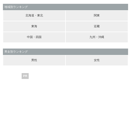
地域別ランキング
北海道・東北
関東
東海
近畿
中国・四国
九州・沖縄
男女別ランキング
男性
女性
PR