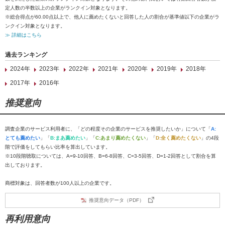
定人数の半数以上の企業がランクイン対象となります。
※総合得点が60.00点以上で、他人に薦めたくないと回答した人の割合が基準値以下の企業がラ
ンクイン対象となります。
≫ 詳細はこちら
過去ランキング
2024年
2023年
2022年
2021年
2020年
2019年
2018年
2017年
2016年
推奨意向
調査企業のサービス利用者に、「どの程度その企業のサービスを推奨したいか」について「
A:
とても薦めたい
」「
B:まあ薦めたい
」「
C:あまり薦めたくない
」「
D:全く薦めたくない
」の4段
階で評価をしてもらい比率を算出しています。
※10段階聴取については、A=9-10回答、B=6-8回答、C=3-5回答、D=1-2回答として割合を算
出しております。
商標対象は、回答者数が100人以上の企業です。
推奨意向データ（PDF）
再利用意向