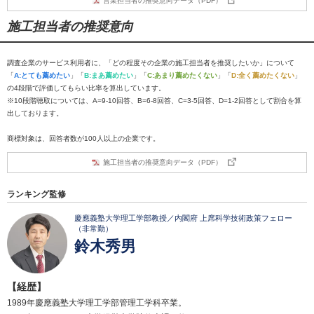
営業担当者の推奨意向データ（PDF）
施工担当者の推奨意向
調査企業のサービス利用者に、「どの程度その企業の施工担当者を推奨したいか」について
「
A:とても薦めたい
」「
B:まあ薦めたい
」「
C:あまり薦めたくない
」「
D:全く薦めたくない
」
の4段階で評価してもらい比率を算出しています。
※10段階聴取については、A=9-10回答、B=6-8回答、C=3-5回答、D=1-2回答として割合を算
出しております。
商標対象は、回答者数が100人以上の企業です。
施工担当者の推奨意向データ（PDF）
ランキング監修
慶應義塾大学理工学部教授／内閣府 上席科学技術政策フェロー
（非常勤）
鈴木秀男
【経歴】
1989年慶應義塾大学理工学部管理工学科卒業。