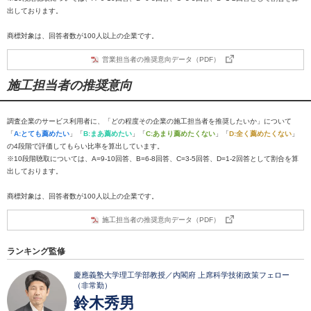
出しております。
商標対象は、回答者数が100人以上の企業です。
営業担当者の推奨意向データ（PDF）
施工担当者の推奨意向
調査企業のサービス利用者に、「どの程度その企業の施工担当者を推奨したいか」について
「
A:とても薦めたい
」「
B:まあ薦めたい
」「
C:あまり薦めたくない
」「
D:全く薦めたくない
」
の4段階で評価してもらい比率を算出しています。
※10段階聴取については、A=9-10回答、B=6-8回答、C=3-5回答、D=1-2回答として割合を算
出しております。
商標対象は、回答者数が100人以上の企業です。
施工担当者の推奨意向データ（PDF）
ランキング監修
慶應義塾大学理工学部教授／内閣府 上席科学技術政策フェロー
（非常勤）
鈴木秀男