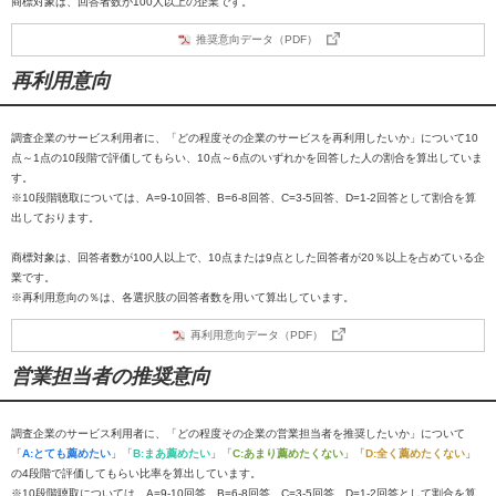
商標対象は、回答者数が100人以上の企業です。
推奨意向データ（PDF）
再利用意向
調査企業のサービス利用者に、「どの程度その企業のサービスを再利用したいか」について10
点～1点の10段階で評価してもらい、10点～6点のいずれかを回答した人の割合を算出していま
す。
※10段階聴取については、A=9-10回答、B=6-8回答、C=3-5回答、D=1-2回答として割合を算
出しております。
商標対象は、回答者数が100人以上で、10点または9点とした回答者が20％以上を占めている企
業です。
※再利用意向の％は、各選択肢の回答者数を用いて算出しています。
再利用意向データ（PDF）
営業担当者の推奨意向
調査企業のサービス利用者に、「どの程度その企業の営業担当者を推奨したいか」について
「
A:とても薦めたい
」「
B:まあ薦めたい
」「
C:あまり薦めたくない
」「
D:全く薦めたくない
」
の4段階で評価してもらい比率を算出しています。
※10段階聴取については、A=9-10回答、B=6-8回答、C=3-5回答、D=1-2回答として割合を算