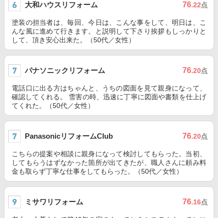
大和ハウスリフォーム
76
.22
点
塗装の担当者は、毎回、今日は、こんな事をして、明日は、こ
んな風に進めて行きます。と説明して下さり挨拶もしっかりと
して、頂き安心出来た。（50代／女性）
パナソニックリフォーム
76
.20
点
電話口に出る方はちゃんと、うちの図面を見て親身になって、
確認してくれる。 雪害の時、迅速に丁寧に図面や書類を仕上げ
てくれた。（50代／女性）
PanasonicリフォームClub
76
.20
点
こちらの提案や相談に親身になって検討してもらった。当初、
してもらうはずなかった箇所が出てきたが、職人さんに頼み料
金も取らず丁寧な仕事をしてもらった。（50代／女性）
ミサワリフォーム
76
.16
点