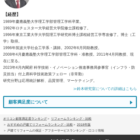
【経歴】
1989年慶應義塾大学理工学部管理工学科卒業。
1992年ロチェスター大学経営大学院修士課程修了。
1996年東京工業大学大学院理工学研究科博士課程経営工学専攻修了。博士（工
学）取得。
1996年筑波大学社会工学系・講師。2002年6月同助教授。
2008年4月慶應義塾大学理工学部管理工学科・准教授。2011年4月同教授、現
在に至る。
2023年4月内閣府 科学技術・イノベーション推進事務局参事官（インフラ・防
災担当）付上席科学技術政策フェロー（非常勤）
研究分野は応用統計解析、品質管理、マーケティング。
≫鈴木研究室についての詳細はこちら
顧客満足度について
オリコン顧客満足度ランキング
リフォームランキング・比較
おすすめの戸建てリフォームランキング・比較
2018年版
戸建てリフォームの保証・アフターサービスランキング・口コミ情報