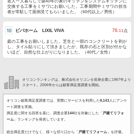
老人一人暮らしで築40年の家のキッチンをシステムキッチンに
交換する工事をミサワにお願いした。工事期間中ミサワの担当
者が常駐して面倒見てもらいました。（60代以上／男性）
ビバホーム LIXIL VIVA
76
.11
点
庭の工事をお願いしました。芝生と一部のコンクリートを剥が
し、タイル貼りにして頂きましたが、既存の石と区別が付かな
いほど、自然な仕上がりになりました。（40代／女性）
オリコンランキングは、株式会社オリコンを前身企業に1967年より
スタート。2006年からは顧客満足度調査を開始。
オリコン顧客満足度調査では、実際にサービスを利用した
9,143
人にアンケ
ート調査を実施。
満足度に関する回答を基に、調査企業
144
社を対象にした「
戸建てリフォ
ーム
」ランキングを発表しています。
総合満足度だけでなく、様々な切り口から「
戸建てリフォーム
」を評価。