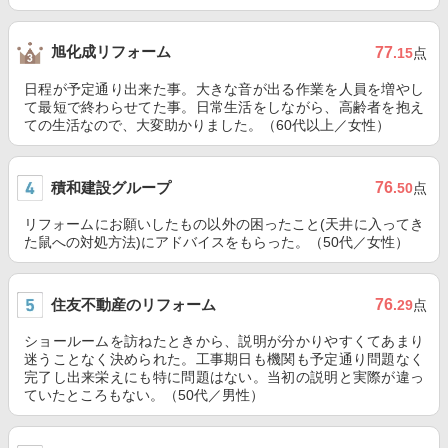
旭化成リフォーム
77
.15
点
日程が予定通り出来た事。大きな音が出る作業を人員を増やし
て最短で終わらせてた事。日常生活をしながら、高齢者を抱え
ての生活なので、大変助かりました。（60代以上／女性）
積和建設グループ
76
.50
点
リフォームにお願いしたもの以外の困ったこと(天井に入ってき
た鼠への対処方法)にアドバイスをもらった。（50代／女性）
住友不動産のリフォーム
76
.29
点
ショールームを訪ねたときから、説明が分かりやすくてあまり
迷うことなく決められた。工事期日も機関も予定通り問題なく
完了し出来栄えにも特に問題はない。当初の説明と実際が違っ
ていたところもない。（50代／男性）