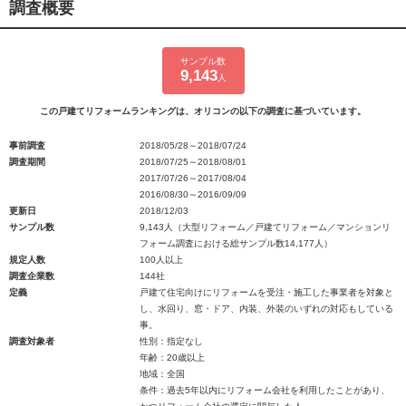
調査概要
サンプル数
9,143
人
この戸建てリフォームランキングは、オリコンの以下の調査に基づいています。
事前調査
2018/05/28～2018/07/24
調査期間
2018/07/25～2018/08/01
2017/07/26～2017/08/04
2016/08/30～2016/09/09
更新日
2018/12/03
サンプル数
9,143人（大型リフォーム／戸建てリフォーム／マンションリ
フォーム調査における総サンプル数14,177人）
規定人数
100人以上
調査企業数
144社
定義
戸建て住宅向けにリフォームを受注・施工した事業者を対象と
し、水回り、窓・ドア、内装、外装のいずれの対応もしている
事。
調査対象者
性別：指定なし
年齢：20歳以上
地域：全国
条件：過去5年以内にリフォーム会社を利用したことがあり、