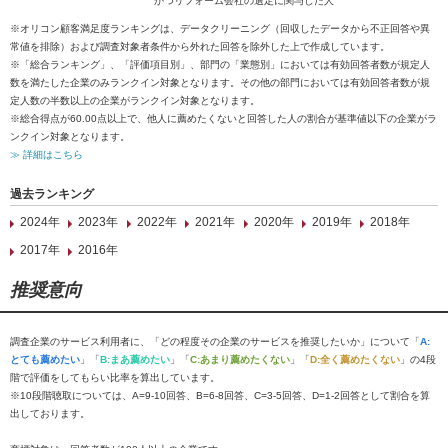
かつリフォーム会社の選定に関与した人
※オリコン顧客満足度ランキングは、データクリーニング（回収したデータから不正回答や異
常値を排除）および調査対象者条件から外れた回答を除外した上で作成しています。
※「総合ランキング」、「評価項目別」、部門の「業態別」においては有効回答者数が規定人
数を満たした企業のみランクイン対象となります。その他の部門においては有効回答者数が規
定人数の半数以上の企業がランクイン対象となります。
※総合得点が60.00点以上で、他人に薦めたくないと回答した人の割合が基準値以下の企業がラ
ンクイン対象となります。
≫ 詳細はこちら
過去ランキング
2024年
2023年
2022年
2021年
2020年
2019年
2018年
2017年
2016年
推奨意向
調査企業のサービス利用者に、「どの程度その企業のサービスを推奨したいか」について「
A:
とても薦めたい
」「
B:まあ薦めたい
」「
C:あまり薦めたくない
」「
D:全く薦めたくない
」の4段
階で評価をしてもらい比率を算出しています。
※10段階聴取については、A=9-10回答、B=6-8回答、C=3-5回答、D=1-2回答として割合を算
出しております。