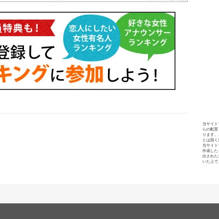
当サイト
らの配置
ります。
とは固く
当サイト
作成した
出された
いた上で