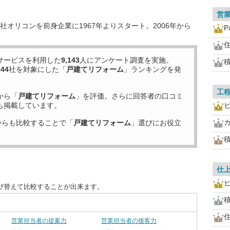
営
オリコンを前身企業に1967年よりスタート。2006年から
P
サービスを利用した
9,143
人にアンケート調査を実施。
144
社を対象にした「
戸建てリフォーム
」ランキングを発
工
から「
戸建てリフォーム
」を評価。さらに回答者の口コミ
も掲載しています。
ビ
からも比較することで「
戸建てリフォーム
」選びにお役立
仕
ビ
び替えて比較することが出来ます。
営業担当者の提案力
営業担当者の接客力