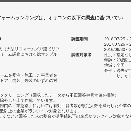
フォームランキングは、オリコンの以下の調査に基づいてい
4
調査期間
2018/07/25～2
2017/07/26～2
43人（大型リフォーム／戸建てリフ
2016/08/30～2
ォーム調査における総サンプル
調査対象者
性別：指定な
年齢：20歳以
地域：全国
条件：過去5
ームを受注・施工した事業者を
り、か
ドア、内装、外装のいずれの対
タクリーニング（回収したデータから不正回答や異常値を排除）
除外した上で作成しています。
部門の「業態別」においては有効回答者数が規定人数を満たした企業の
数以上の企業がランクイン対象となります。
薦めたくないと回答した人の割合が基準値以下の企業がランクイン対象とな