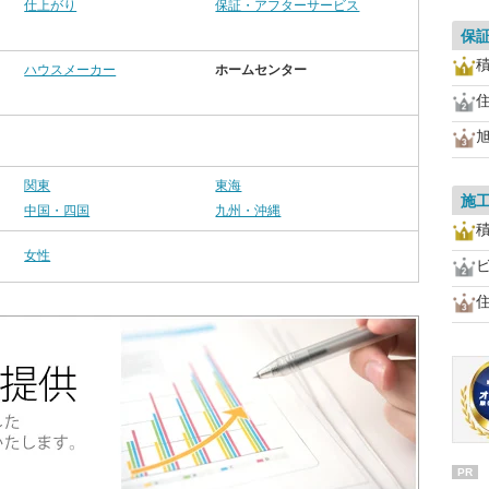
仕上がり
保証・アフターサービス
保
ハウスメーカー
ホームセンター
関東
東海
施
中国・四国
九州・沖縄
女性
ビ
PR