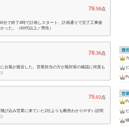
76
.58
点
30分で終了4時で計画しスタート、計画通りで完了工事後
かった。（60代以上／男性）
費
76
.36
点
中に台風が接近した。営業担当の方が風対策の確認に何度も
ビ
性）
P
営
75
.02
点
P
飛び込み営業に来ていた2社よりも断然わかりやすい説明
ビ
性）