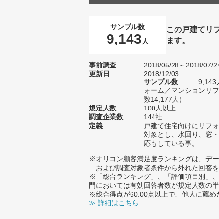
サンプル数
この戸建てリ
9,143
ます。
人
事前調査
2018/05/28～2018/07/2
更新日
2018/12/03
サンプル数
9,1
ォーム／マンションリフ
数14,177人）
規定人数
100人以上
調査企業数
144社
定義
戸建て住宅向けにリフォ
対象とし、水回り、窓・
応もしている事。
※オリコン顧客満足度ランキングは、デー
および調査対象者条件から外れた回答を
※「総合ランキング」、「評価項目別」、
門においては有効回答者数が規定人数の半
※総合得点が60.00点以上で、他人に
≫ 詳細はこちら