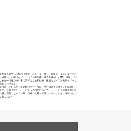
で公開されている情報（文字、写真、イラスト、画像データ等）及びこれ
・編集および構造などについての著作権は株式会社oricon MEに帰属してお
これらの情報を権利者の許可なく無断転載・複製などの二次利用を行うこ
禁じております。
で掲載しているすべての情報やデータは、当社の調査に基づいた結果から
ものとなりますが、サービスへの感想については、サービスの利用者が提
見解・感想となっており、当社の見解・意見ではないことをご理解いただ
ご覧ください。