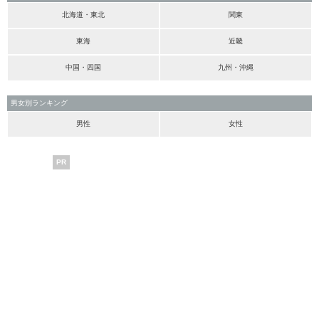
北海道・東北
関東
東海
近畿
中国・四国
九州・沖縄
男女別ランキング
男性
女性
PR