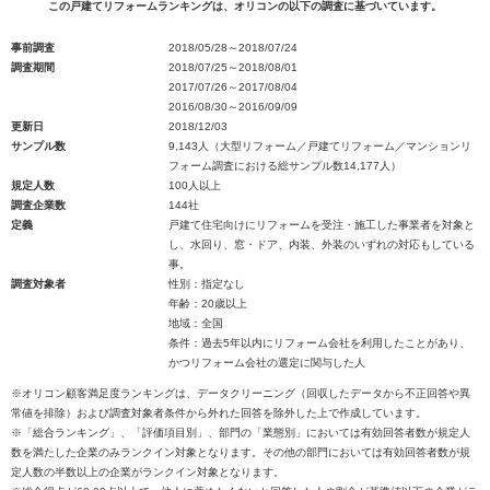
この戸建てリフォームランキングは、オリコンの以下の調査に基づいています。
事前調査
2018/05/28～2018/07/24
調査期間
2018/07/25～2018/08/01
2017/07/26～2017/08/04
2016/08/30～2016/09/09
更新日
2018/12/03
サンプル数
9,143人（大型リフォーム／戸建てリフォーム／マンションリ
フォーム調査における総サンプル数14,177人）
規定人数
100人以上
調査企業数
144社
定義
戸建て住宅向けにリフォームを受注・施工した事業者を対象と
し、水回り、窓・ドア、内装、外装のいずれの対応もしている
事。
調査対象者
性別：指定なし
年齢：20歳以上
地域：全国
条件：過去5年以内にリフォーム会社を利用したことがあり、
かつリフォーム会社の選定に関与した人
※オリコン顧客満足度ランキングは、データクリーニング（回収したデータから不正回答や異
常値を排除）および調査対象者条件から外れた回答を除外した上で作成しています。
※「総合ランキング」、「評価項目別」、部門の「業態別」においては有効回答者数が規定人
数を満たした企業のみランクイン対象となります。その他の部門においては有効回答者数が規
定人数の半数以上の企業がランクイン対象となります。