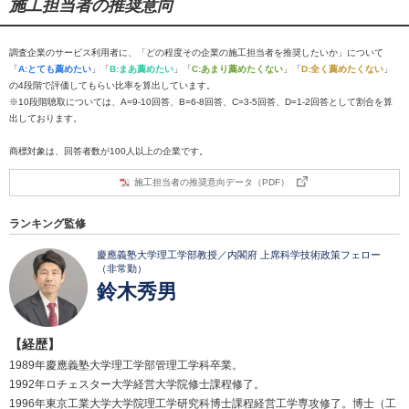
施工担当者の推奨意向
調査企業のサービス利用者に、「どの程度その企業の施工担当者を推奨したいか」について
「
A:とても薦めたい
」「
B:まあ薦めたい
」「
C:あまり薦めたくない
」「
D:全く薦めたくない
」
の4段階で評価してもらい比率を算出しています。
※10段階聴取については、A=9-10回答、B=6-8回答、C=3-5回答、D=1-2回答として割合を算
出しております。
商標対象は、回答者数が100人以上の企業です。
施工担当者の推奨意向データ（PDF）
ランキング監修
慶應義塾大学理工学部教授／内閣府 上席科学技術政策フェロー
（非常勤）
鈴木秀男
【経歴】
1989年慶應義塾大学理工学部管理工学科卒業。
1992年ロチェスター大学経営大学院修士課程修了。
1996年東京工業大学大学院理工学研究科博士課程経営工学専攻修了。博士（工