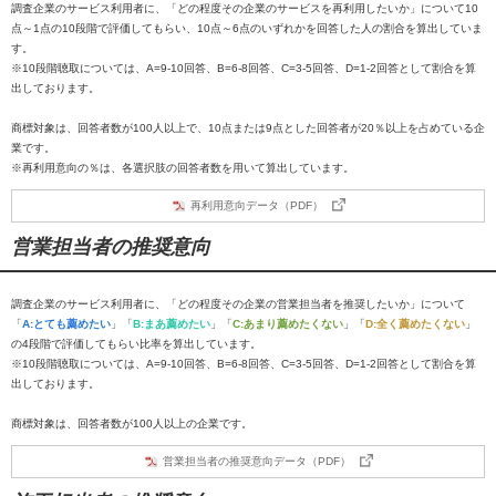
調査企業のサービス利用者に、「どの程度その企業のサービスを再利用したいか」について10
点～1点の10段階で評価してもらい、10点～6点のいずれかを回答した人の割合を算出していま
す。
※10段階聴取については、A=9-10回答、B=6-8回答、C=3-5回答、D=1-2回答として割合を算
出しております。
商標対象は、回答者数が100人以上で、10点または9点とした回答者が20％以上を占めている企
業です。
※再利用意向の％は、各選択肢の回答者数を用いて算出しています。
再利用意向データ（PDF）
営業担当者の推奨意向
調査企業のサービス利用者に、「どの程度その企業の営業担当者を推奨したいか」について
「
A:とても薦めたい
」「
B:まあ薦めたい
」「
C:あまり薦めたくない
」「
D:全く薦めたくない
」
の4段階で評価してもらい比率を算出しています。
※10段階聴取については、A=9-10回答、B=6-8回答、C=3-5回答、D=1-2回答として割合を算
出しております。
商標対象は、回答者数が100人以上の企業です。
営業担当者の推奨意向データ（PDF）