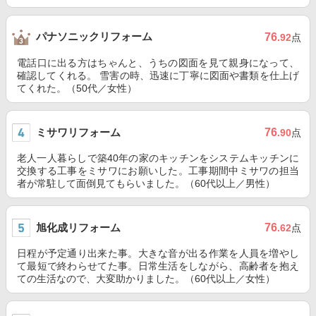
パナソニックリフォーム
76
.92
点
電話口に出る方はちゃんと、うちの図面を見て親身になって、
確認してくれる。 雪害の時、迅速に丁寧に図面や書類を仕上げ
てくれた。（50代／女性）
ミサワリフォーム
76
.90
点
老人一人暮らしで築40年の家のキッチンをシステムキッチンに
交換する工事をミサワにお願いした。工事期間中ミサワの担当
者が常駐して面倒見てもらいました。（60代以上／男性）
旭化成リフォーム
76
.62
点
日程が予定通り出来た事。大きな音が出る作業を人員を増やし
て最短で終わらせてた事。日常生活をしながら、高齢者を抱え
ての生活なので、大変助かりました。（60代以上／女性）