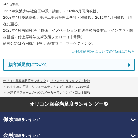
学）取得。
1996年筑波大学社会工学系・講師。2002年6月同助教授。
2008年4月慶應義塾大学理工学部管理工学科・准教授。2011年4月同教授、現
在に至る。
2023年4月内閣府 科学技術・イノベーション推進事務局参事官（インフラ・防
災担当）付上席科学技術政策フェロー（非常勤）
研究分野は応用統計解析、品質管理、マーケティング。
≫鈴木研究室についての詳細はこちら
顧客満足度について
オリコン顧客満足度ランキング
リフォームランキング・比較
おすすめの戸建てリフォームランキング・比較
2018年版
戸建てリフォームのハウスメーカーランキング・口コミ情報
オリコン顧客満足度
ランキング一覧
保険
関連ランキング
金融
関連ランキング