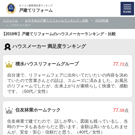
オリコン顧客満足度ランキング
戸建てリフォーム
リフォーム
おすすめの戸建てリフォームランキング・比較
2018年版
ハウスメーカー
【2018年】戸建てリフォームのハウスメーカーランキング・比較
ハウスメーカー 満足度ランキング
積水ハウスリフォームグループ
77
.72
点
自分達で、リフォームフェアに出向いてだいたいの内容を決め
ていたので営業さんとの話は、スムーズに済みました。お風呂
のリフォームでしたが、出来上がりが素晴らしく快適で、感動
です。（50代／女性）
住友林業ホームテック
77
.38
点
住友林業で建てたので、話しが早い。図面も残っているし、当
時のデータもあるからだと思います。金額は高いかもしれませ
んが、安全・安心・信頼だと思う。（40代／女性）