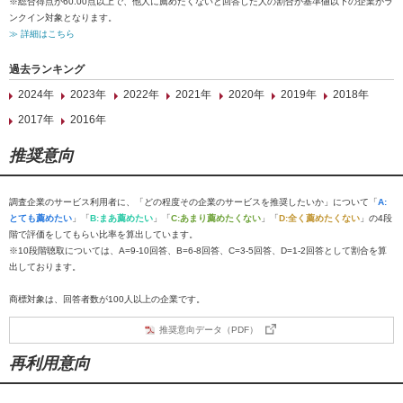
※総合得点が60.00点以上で、他人に薦めたくないと回答した人の割合が基準値以下の企業がラ
ンクイン対象となります。
≫ 詳細はこちら
過去ランキング
2024年
2023年
2022年
2021年
2020年
2019年
2018年
2017年
2016年
推奨意向
調査企業のサービス利用者に、「どの程度その企業のサービスを推奨したいか」について「
A:
とても薦めたい
」「
B:まあ薦めたい
」「
C:あまり薦めたくない
」「
D:全く薦めたくない
」の4段
階で評価をしてもらい比率を算出しています。
※10段階聴取については、A=9-10回答、B=6-8回答、C=3-5回答、D=1-2回答として割合を算
出しております。
商標対象は、回答者数が100人以上の企業です。
推奨意向データ（PDF）
再利用意向