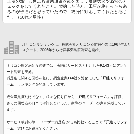
工場の途中に何度も営業担当が顔を出して進捗状況や品質のチ
ェックをしてくれたこと。契約した時と、工事が終わったら来
るのが普通だと思っていたので、親身に対応してくれたと感じ
た。（50代／男性）
オリコンランキングは、株式会社オリコンを前身企業に1967年より
スタート。2006年からは顧客満足度調査を開始。
オリコン顧客満足度調査では、実際にサービスを利用した
9,143
人にアンケ
ート調査を実施。
満足度に関する回答を基に、調査企業
144
社を対象にした「
戸建てリフォ
ーム
」ランキングを発表しています。
総合満足度だけでなく、様々な切り口から「
戸建てリフォーム
」を評価。
さらに回答者の口コミや評判といった、実際のユーザーの声も掲載してい
ます。
サービス検討の際、“ユーザー満足度”からも比較することで「
戸建てリフォ
ーム
」選びにお役立てください。