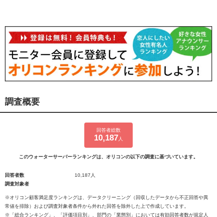
調査概要
回答者総数
10,187
人
このウォーターサーバーランキングは、オリコンの以下の調査に基づいています。
回答者数
10,187人
調査対象者
※オリコン顧客満足度ランキングは、データクリーニング（回収したデータから不正回答や異
常値を排除）および調査対象者条件から外れた回答を除外した上で作成しています。
※「総合ランキング」、「評価項目別」、部門の「業態別」においては有効回答者数が規定人