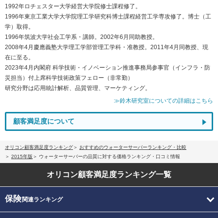
1992年ロチェスター大学経営大学院修士課程修了。
1996年東京工業大学大学院理工学研究科博士課程経営工学専攻修了。博士（工
学）取得。
1996年筑波大学社会工学系・講師。2002年6月同助教授。
2008年4月慶應義塾大学理工学部管理工学科・准教授。2011年4月同教授、現
在に至る。
2023年4月内閣府 科学技術・イノベーション推進事務局参事官（インフラ・防
災担当）付上席科学技術政策フェロー（非常勤）
研究分野は応用統計解析、品質管理、マーケティング。
≫鈴木研究室についての詳細はこちら
顧客満足度について
オリコン顧客満足度ランキング
おすすめのウォーターサーバーランキング・比較
2015年版
ウォーターサーバーの品質に対する価格ランキング・口コミ情報
オリコン顧客満足度
ランキング一覧
保険
関連ランキング