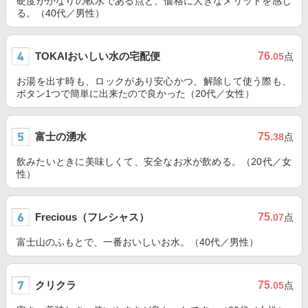
硬度がかなりの軟水である点と、価格に大きなメリットを感じ
る。（40代／男性）
TOKAIおいしい水の宅配便
76
.05
点
お湯を出す時も、ロックがあり安心かつ、解除して使う際も、
ボタン1つで簡単に出来たので良かった（20代／女性）
富士の湧水
75
.38
点
飲みたいときに美味しくて、安全なお水が飲める。（20代／女
性）
Frecious（フレシャス）
75
.07
点
富士山のふもとで、一番おいしいお水。（40代／男性）
クリクラ
75
.05
点