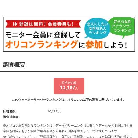
調査概要
回答者総数
10,187
人
このウォーターサーバーランキングは、オリコンの以下の調査に基づいています。
回答者数
10,187人
調査対象者
※オリコン顧客満足度ランキングは、データクリーニング（回収したデータから不正回答や異
常値を排除）および調査対象者条件から外れた回答を除外した上で作成しています。
※「総合ランキング」、「評価項目別」、部門の「業態別」においては有効回答者数が規定人