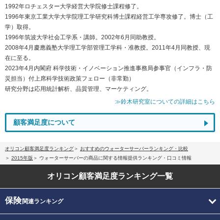
1992年ロチェスター大学経営大学院修士課程修了。
1996年東京工業大学大学院理工学研究科博士課程経営工学専攻修了。博士（工
学）取得。
1996年筑波大学社会工学系・講師。2002年6月同助教授。
2008年4月慶應義塾大学理工学部管理工学科・准教授。2011年4月同教授、現
在に至る。
2023年4月内閣府 科学技術・イノベーション推進事務局参事官（インフラ・防
災担当）付上席科学技術政策フェロー（非常勤）
研究分野は応用統計解析、品質管理、マーケティング。
≫鈴木研究室についての詳細はこちら
顧客満足度について
オリコン顧客満足度ランキング
おすすめのウォーターサーバーランキング・比較
2015年版
ウォーターサーバーの商品に関する情報提供ランキング・口コミ情報
オリコン顧客満足度
ランキング一覧
保険
関連ランキング