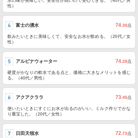
水の味が美味しい。安全性が高いので安心できる。（40代／男
性）
富士の湧水
74
.30
点
飲みたいときに美味しくて、安全なお水が飲める。（20代／女
性）
アルピナウォーター
74
.28
点
硬度がかなりの軟水である点と、価格に大きなメリットを感じ
る。（40代／男性）
アクアクララ
73
.45
点
使いたいときにすぐにお水が出るのがいい。ミルク作りでかな
り重宝した。（20代／女性）
日田天領水
72
.73
点