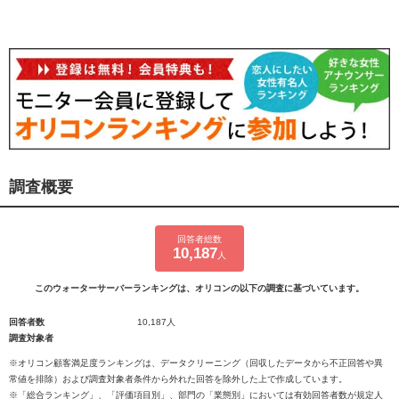
調査概要
回答者総数
10,187
人
このウォーターサーバーランキングは、オリコンの以下の調査に基づいています。
回答者数
10,187人
調査対象者
※オリコン顧客満足度ランキングは、データクリーニング（回収したデータから不正回答や異
常値を排除）および調査対象者条件から外れた回答を除外した上で作成しています。
※「総合ランキング」、「評価項目別」、部門の「業態別」においては有効回答者数が規定人