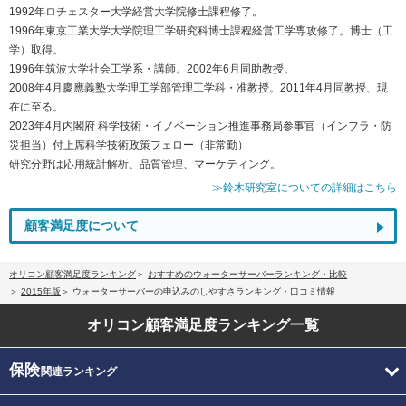
1992年ロチェスター大学経営大学院修士課程修了。
1996年東京工業大学大学院理工学研究科博士課程経営工学専攻修了。博士（工
学）取得。
1996年筑波大学社会工学系・講師。2002年6月同助教授。
2008年4月慶應義塾大学理工学部管理工学科・准教授。2011年4月同教授、現
在に至る。
2023年4月内閣府 科学技術・イノベーション推進事務局参事官（インフラ・防
災担当）付上席科学技術政策フェロー（非常勤）
研究分野は応用統計解析、品質管理、マーケティング。
≫鈴木研究室についての詳細はこちら
顧客満足度について
オリコン顧客満足度ランキング
おすすめのウォーターサーバーランキング・比較
2015年版
ウォーターサーバーの申込みのしやすさランキング・口コミ情報
オリコン顧客満足度
ランキング一覧
保険
関連ランキング