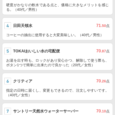
硬度がかなりの軟水である点と、価格に大きなメリットを感じ
る。（40代／男性）
日田天領水
71
.50
点
コーヒーの抽出に使用すると大変美味しい。（40代／男性）
TOKAIおいしい水の宅配便
70
.87
点
お湯を出す時も、ロックがあり安心かつ、解除して使う際も、
ボタン1つで簡単に出来たので良かった（20代／女性）
クリティア
70
.26
点
指定の日時に届くし、変更もできるので、注文しやすいです。
（40代／女性）
サントリー天然水ウォーターサーバー
70
.10
点