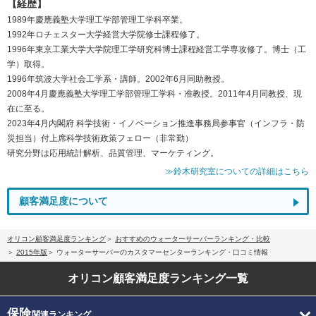
【経歴】
1989年慶應義塾大学理工学部管理工学科卒業。
1992年ロチェスター大学経営大学院修士課程修了。
1996年東京工業大学大学院理工学研究科博士課程経営工学専攻修了。博士（工
学）取得。
1996年筑波大学社会工学系・講師。2002年6月同助教授。
2008年4月慶應義塾大学理工学部管理工学科・准教授。2011年4月同教授、現
在に至る。
2023年4月内閣府 科学技術・イノベーション推進事務局参事官（インフラ・防
災担当）付上席科学技術政策フェロー（非常勤）
研究分野は応用統計解析、品質管理、マーケティング。
≫鈴木研究室についての詳細はこちら
顧客満足度について
オリコン顧客満足度ランキング
おすすめのウォーターサーバーランキング・比較
2015年版
ウォーターサーバーのカスタマーセンターランキング・口コミ情報
オリコン顧客満足度
ランキング一覧
保険
関連ランキング