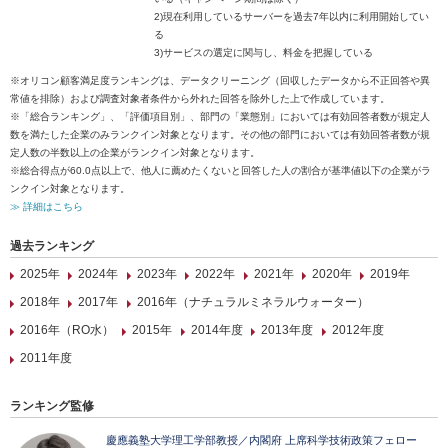
2)現在利用しているサーバーを過去7年以内に利用開始してい
る
3)サービスの選定に関与し、料金を把握している
※オリコン顧客満足度ランキングは、データクリーニング（回収したデータから不正回答や異
常値を排除）および調査対象者条件から外れた回答を除外した上で作成しています。
※「総合ランキング」、「評価項目別」、部門の「業態別」においては有効回答者数が規定人
数を満たした企業のみランクイン対象となります。その他の部門においては有効回答者数が規
定人数の半数以上の企業がランクイン対象となります。
※総合得点が60.0点以上で、他人に薦めたくないと回答した人の割合が基準値以下の企業がラ
ンクイン対象となります。
≫ 詳細はこちら
過去ランキング
2025年
2024年
2023年
2022年
2021年
2020年
2019年
2018年
2017年
2016年（ナチュラルミネラルウォーター）
2016年（RO水）
2015年
2014年度
2013年度
2012年度
2011年度
ランキング監修
慶應義塾大学理工学部教授／内閣府 上席科学技術政策フェロー