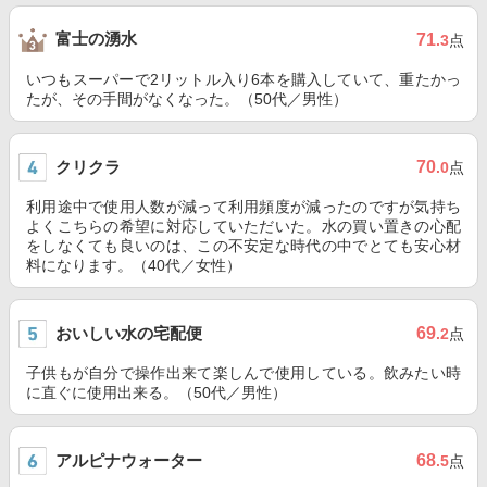
富士の湧水
71
.3
点
いつもスーパーで2リットル入り6本を購入していて、重たかっ
たが、その手間がなくなった。（50代／男性）
クリクラ
70
.0
点
利用途中で使用人数が減って利用頻度が減ったのですが気持ち
よくこちらの希望に対応していただいた。水の買い置きの心配
をしなくても良いのは、この不安定な時代の中でとても安心材
料になります。（40代／女性）
おいしい水の宅配便
69
.2
点
子供もが自分で操作出来て楽しんで使用している。飲みたい時
に直ぐに使用出来る。（50代／男性）
アルピナウォーター
68
.5
点