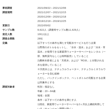
事前調査
2021/09/22～2021/12/06
調査期間
2021/12/07～2021/12/15
2020/12/09～2020/12/18
2019/12/18～2019/12/25
更新日
2022/05/02
サンプル数
9,622人（調査時サンプル数11,629人）
規定人数
100人以上
調査企業数
28社
定義
以下すべての条件を満たす宅配水サービスを行う企業
1)専用のボトルをセットし、「冷水・温水」および「冷水・常
温水」が使用できる家庭用ウォーターサーバーをレンタル（一
部、無料貸与もしくは有料販売）していること
2)農林水産省による「天然水」および「RO水」と分類される
水を提供していること
※天然水とは、ナチュラルウォーター、ナチュラルミネラルウ
ォーターを含む総称
ただし、バックインボックス、ペットボトルの宅配をする企業
は対象外とする
調査対象者
性別：指定なし
年齢：20～84歳
地域：全国
条件：以下すべての条件を満たす人
1)現在、家庭用ウォーターサーバーを2ヶ月以上継続利用して
いる（キャンペーン期間は除く）