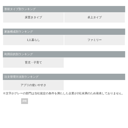
形状タイプ別ランキング
床置きタイプ
卓上タイプ
家族構成別ランキング
1人暮らし
ファミリー
利用目的別ランキング
育児・子育て
注文管理方法別ランキング
アプリの使いやすさ
※文字がグレーの部門は当社規定の条件を満たした企業が2社未満のため発表しておりません。
PR