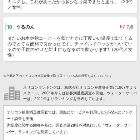
ミルクも、これがあったから多少なり楽できたと思う。（30代
／女性）
うるのん
67
.7
点
冷たいお水や朝コーヒーを飲むときに丁度いい温度で出てくる
のでとても便利で良かったです。チャイルドロックがついてい
るので子供のやけど防止にもなるので助かります!（20代／女
性）
※企業名下のアイコンは当該企業で取り扱っている水の種類を表しております。
オリコンランキングは、株式会社オリコンを前身企業に1967年より
スタート。2006年からは顧客満足度調査を開始。ウォーターサーバ
ーは、2011年よりランキングを発表しています。
オリコン顧客満足度調査では、実際にサービスを利用した
9,622
人にアンケ
ート調査を実施。
満足度に関する回答を基に、調査企業
28
社を対象にした「
ウォーターサー
バー
」ランキングを発表しています。