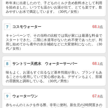
昨年末に出産したので、子どものミルク含め飲料水として利用
を始めました。いつでも温かいお湯が出て、とても楽です。飲
みやすいお水で満足しています。（30代／女性）
コスモウォーター
68
.3
点
キャンペーンで、その当時の比較では我が家には最適な料金で
スタートできた。二階に水道等がないため不便であったが、利
用し始めてから夜中の水分補給などに大変便利になった。（30
代／女性）
サントリー天然水 ウォーターサーバー
68
.1
点
味もよく、お湯もすぐ出るなど基本性能が良い。ブランドもあ
ることから使用していて安心感がある。デザインもよく、部屋
の雰囲気と調和している。（30代／男性）
ウォーターワン
67
.8
点
赤ちゃんのミルクを作る際、非常に便利。新生児の2時間置きの