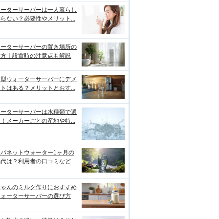
ォーターサーバーは一人暮らし
らない？必要性やメリット...
ォーターサーバーの置き場所の
め方｜設置時の注意点も解説
水型ウォーターサーバーにデメ
トはある？メリットとおす...
ォーターサーバーは水種類で選
！メーカーごとの産地や特...
ャパネットウォーター1ヶ月の
気代は？利用者の口コミなど
ちゃんのミルク作りにおすすめ
ウォーターサーバーの選び方