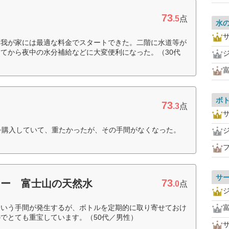
73
.5
点
水
は我が家には最適な料金でスタートできた。二階に水道等が
てから夜中の水分補給などに大変便利になった。（30代
ボ
73
.3
点
を購入していて、重たかったが、その手間がなくなった。
サ
73
ター 富士山の天然水
.0
点
という手間が発生するが、ボトルを定期的に取り寄せておけ
でとても重宝しています。（50代／男性）