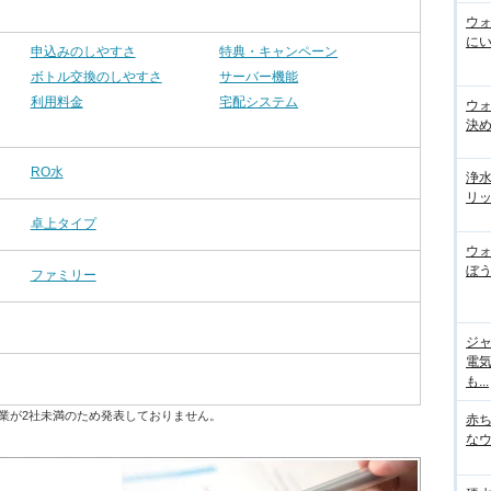
ウ
にい
申込みのしやすさ
特典・キャンペーン
ボトル交換のしやすさ
サーバー機能
利用料金
宅配システム
ウ
決
RO水
浄
リッ
卓上タイプ
ウ
ぼう
ファミリー
ジ
電
も...
業が2社未満のため発表しておりません。
赤
な