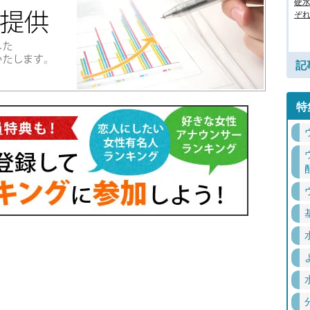
硬
ぞ
記
特