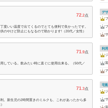
デ
72
.2
点
に丁度いい温度で出てくるのでとても便利で良かったです。
供のやけど防止にもなるので助かります!（20代／女性）
利
71
.9
点
用している。飲みたい時に直ぐに使用出来る。（50代／
宅
71
.3
点
利。新生児の2時間置きのミルクも、これがあったから多
性）