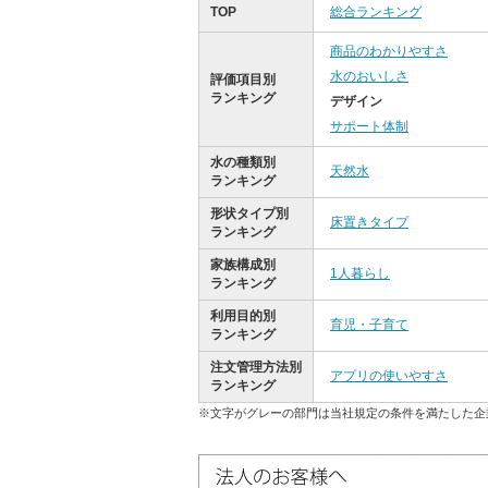
TOP
総合ランキング
商品のわかりやすさ
水のおいしさ
評価項目別
ランキング
デザイン
サポート体制
水の種類別
天然水
ランキング
形状タイプ別
床置きタイプ
ランキング
家族構成別
1人暮らし
ランキング
利用目的別
育児・子育て
ランキング
注文管理方法別
アプリの使いやすさ
ランキング
※文字がグレーの部門は当社規定の条件を満たした企