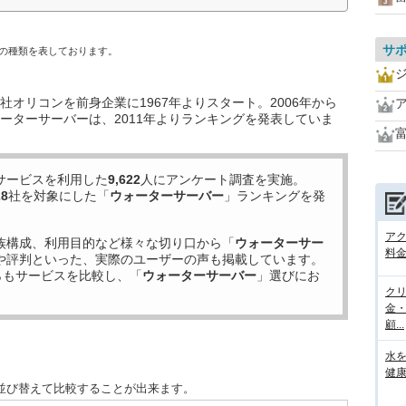
サ
の種類を表しております。
オリコンを前身企業に1967年よりスタート。2006年から
ーターサーバーは、2011年よりランキングを発表していま
サービスを利用した
9,622
人にアンケート調査を実施。
28
社を対象にした「
ウォーターサーバー
」ランキングを発
ア
族構成、利用目的など様々な切り口から「
ウォーターサー
料金
や評判といった、実際のユーザーの声も掲載しています。
らもサービスを比較し、「
ウォーターサーバー
」選びにお
ク
金
顧...
水
健康
並び替えて比較することが出来ます。