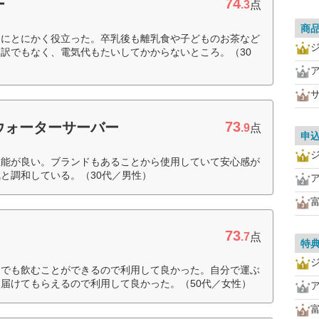
74
ー
.3
点
商
りにとにかく役立った。卒乳後も離乳食や子どものお茶など
訳でもなく、電気代もたいしてかからないところ。（30
73
ウォーターサーバー
.9
点
申
性能が良い。ブランドもあることから使用していて安心感が
と調和している。（30代／男性）
73
.7
点
特
つでも飲むことができるので利用して良かった。自分で運ぶ
届けてもらえるので利用して良かった。（50代／女性）