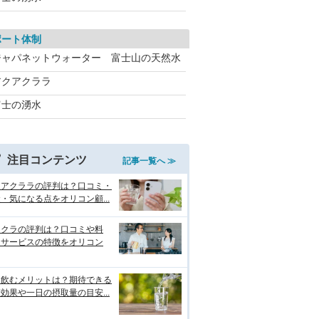
ポート体制
ジャパネットウォーター 富士山の天然水
アクアクララ
富士の湧水
注目コンテンツ
記事一覧へ ≫
クアクララの評判は？口コミ・
・気になる点をオリコン顧...
リクラの評判は？口コミや料
・サービスの特徴をオリコン
を飲むメリットは？期待できる
効果や一日の摂取量の目安...