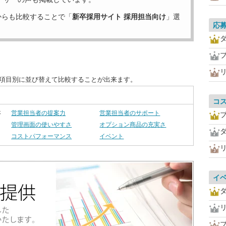
からも比較することで「
新卒採用サイト 採用担当向け
」選
応
を項目別に並び替えて比較することが出来ます。
コ
さ
営業担当者の提案力
営業担当者のサポート
管理画面の使いやすさ
オプション商品の充実さ
コストパフォーマンス
イベント
イ