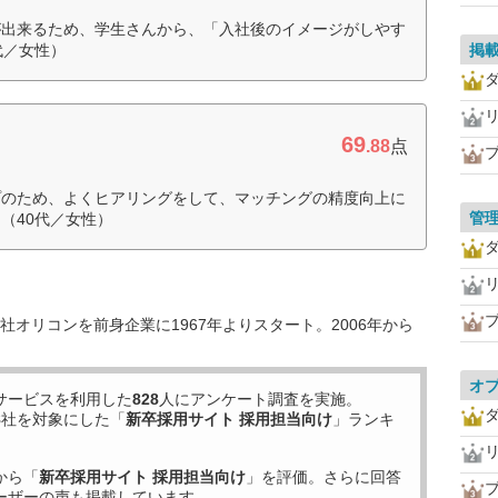
が出来るため、学生さんから、「入社後のイメージがしやす
代／女性）
掲
69
.88
点
プのため、よくヒアリングをして、マッチングの精度向上に
管
（40代／女性）
オリコンを前身企業に1967年よりスタート。2006年から
オ
サービスを利用した
828
人にアンケート調査を実施。
8
社を対象にした「
新卒採用サイト 採用担当向け
」ランキ
から「
新卒採用サイト 採用担当向け
」を評価。さらに回答
ーザーの声も掲載しています。