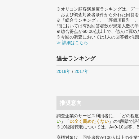
※オリコン顧客満足度ランキングは、デー
および調査対象者条件から外れた回答を
※「総合ランキング」、「評価項目別」、
門においては有効回答者数が規定人数の半
※総合得点が60.00点以上で、他人に
※今回の調査においては1人の回答者が複
≫ 詳細はこちら
過去ランキング
2018年
/
2017年
推奨意向
調査企業のサービス利用者に、「どの程度
い
」「
D:全く薦めたくない
」の4段階で評
※10段階聴取については、A=9-10回答、
商標対象は、回答者数が100人以上の企業