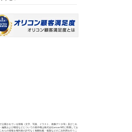
で公開されている情報（文字、写真、イラスト、画像データ等）及びこれ
・編集および構造などについての著作権は株式会社oricon MEに帰属してお
これらの情報を権利者の許可なく無断転載・複製などの二次利用を行うこ