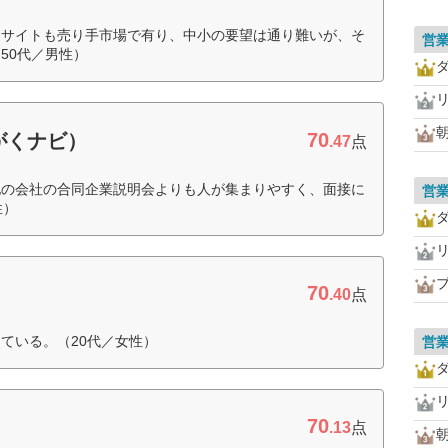
用サイトも売り手市場で有り、中小の要望は通り難いが、そ
営
50代／男性）
70
がくナビ）
.47
点
他の会社の合同企業説明会よりも人が集まりやすく、面接に
営
性）
70
.40
点
ている。（20代／女性）
営
70
.13
点