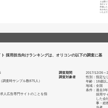
とは固く
当サイト
作成した
出された
いた上で
イト 採用担当向けランキングは、オリコンの以下の調査に基
5
調査期間
2017/12/26～2
調査対象者
性別：指定な
人（調査時サンプル数875人）
年齢：18歳以
地域：全国
条件：過去3
求人広告専門サイトのことを指
採用サ
した会
事・総
当者