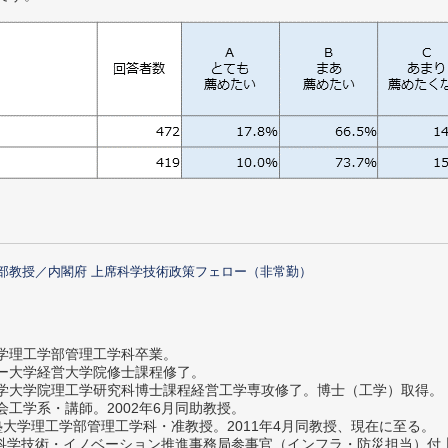
部教授／内閣府 上席科学技術政策フェロー（非常勤）
大学理工学部管理工学科卒業。
ター大学経営大学院修士課程修了。
大学大学院理工学研究科博士課程経営工学専攻修了。博士（工学）取得。
社会工学系・講師。2002年6月同助教授。
義塾大学理工学部管理工学科・准教授。2011年4月同教授、現在に至る。
府 科学技術・イノベーション推進事務局参事官（インフラ・防災担当）