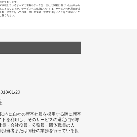
禁じております。
で掲載しているすべての情報やデータは、当社の調査に基づいた結果から
ものとなりますが、サービスへの感想については、サービスの利用者が提
見解・感想となっており、当社の見解・意見ではないことをご理解いただ
ご覧ください。
018/01/29
し
上
年以内に自社の新卒社員を採用する際に新卒
イトを利用し、そのサービスの選定に関与
社員・会社役員・公務員・団体職員の人
務担当者または同様の業務を行っている担