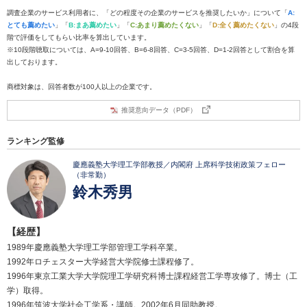
調査企業のサービス利用者に、「どの程度その企業のサービスを推奨したいか」について「
A:
とても薦めたい
」「
B:まあ薦めたい
」「
C:あまり薦めたくない
」「
D:全く薦めたくない
」の4段
階で評価をしてもらい比率を算出しています。
※10段階聴取については、A=9-10回答、B=6-8回答、C=3-5回答、D=1-2回答として割合を算
出しております。
商標対象は、回答者数が100人以上の企業です。
推奨意向データ（PDF）
ランキング監修
慶應義塾大学理工学部教授／内閣府 上席科学技術政策フェロー
（非常勤）
鈴木秀男
【経歴】
1989年慶應義塾大学理工学部管理工学科卒業。
1992年ロチェスター大学経営大学院修士課程修了。
1996年東京工業大学大学院理工学研究科博士課程経営工学専攻修了。博士（工
学）取得。
1996年筑波大学社会工学系・講師。2002年6月同助教授。