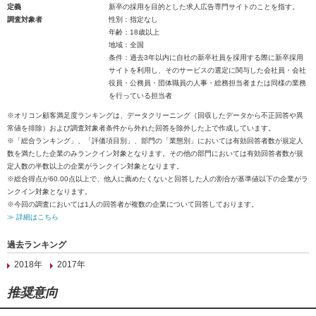
定義
新卒の採用を目的とした求人広告専門サイトのことを指す。
調査対象者
性別：指定なし
年齢：18歳以上
地域：全国
条件：過去3年以内に自社の新卒社員を採用する際に新卒採用
サイトを利用し、そのサービスの選定に関与した会社員・会社
役員・公務員・団体職員の人事・総務担当者または同様の業務
を行っている担当者
※オリコン顧客満足度ランキングは、データクリーニング（回収したデータから不正回答や異
常値を排除）および調査対象者条件から外れた回答を除外した上で作成しています。
※「総合ランキング」、「評価項目別」、部門の「業態別」においては有効回答者数が規定人
数を満たした企業のみランクイン対象となります。その他の部門においては有効回答者数が規
定人数の半数以上の企業がランクイン対象となります。
※総合得点が60.00点以上で、他人に薦めたくないと回答した人の割合が基準値以下の企業がラ
ンクイン対象となります。
※今回の調査においては1人の回答者が複数の企業について回答しております。
≫ 詳細はこちら
過去ランキング
2018年
2017年
推奨意向