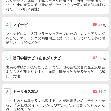
売り手市場の現在、学生とを繋ぐ採用サイトも売り手市場で有
り、中小の要望は通り難いが、その中でも一定の成果は挙げら
れた。（50代／男性）
マイナビ
65
.47
点
マイナビには、各種ブラッシュアップのため、よくヒアリング
をして、マッチングの精度向上に繋げようとしていた姿勢に感
動した。（40代／女性）
朝日学情ナビ（あさがくナビ）
63
.50
点
出展の手続きが楽であった。また、他の会社の合同企業説明会
よりも人が集まりやすく、面接に繋がった方が多かった。（20
代／女性）
キャリタス就活
63
.39
点
サイト内と写真を多く掲載することが出来るため、学生さんか
ら、「入社後のイメージがしやすかった」と言ってもらえた
点。（30代／女性）