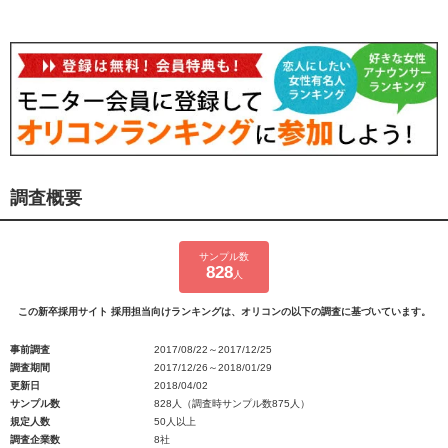
調査概要
サンプル数
828
人
この新卒採用サイト 採用担当向けランキングは、オリコンの以下の調査に基づいています。
事前調査
2017/08/22～2017/12/25
調査期間
2017/12/26～2018/01/29
更新日
2018/04/02
サンプル数
828人（調査時サンプル数875人）
規定人数
50人以上
調査企業数
8社