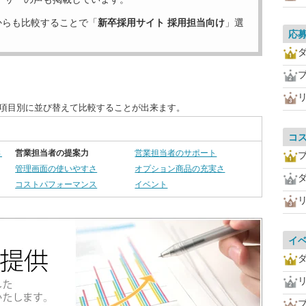
からも比較することで「
新卒採用サイト 採用担当向け
」選
応
を項目別に並び替えて比較することが出来ます。
コ
さ
営業担当者の提案力
営業担当者のサポート
管理画面の使いやすさ
オプション商品の充実さ
コストパフォーマンス
イベント
イ