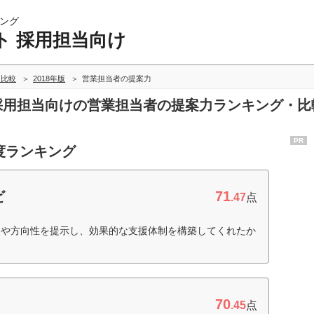
ング
ト 採用担当向け
・比較
2018年版
営業担当者の提案力
 採用担当向けの営業担当者の提案力ランキング・比
PR
度ランキング
71
ビ
.47
点
期や方向性を提示し、効果的な支援体制を構築してくれたか
70
.45
点