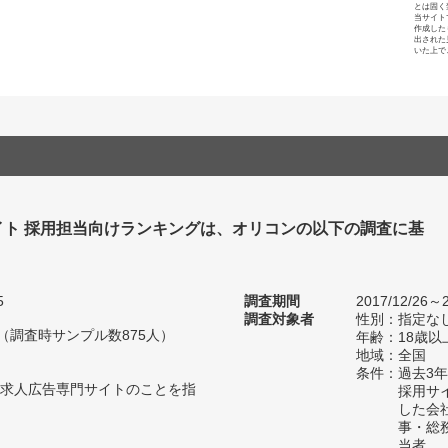
とは固く
当サイト
作成した
出された
いた上で
イト 採用担当向けランキングは、オリコンの以下の調査に基
5
調査期間
2017/12/26～2
調査対象者
性別：指定な
人（調査時サンプル数875人）
年齢：18歳以
地域：全国
条件：過去3
求人広告専門サイトのことを指
採用サ
した会
事・総
当者