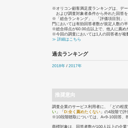
※オリコン顧客満足度ランキングは、デー
および調査対象者条件から外れた回答を
※「総合ランキング」、「評価項目別」、
門においては有効回答者数が規定人数の半
※総合得点が60.00点以上で、他人に
※今回の調査においては1人の回答者が複
≫ 詳細はこちら
過去ランキング
2018年
/
2017年
推奨意向
調査企業のサービス利用者に、「どの程度
い
」「
D:全く薦めたくない
」の4段階で評
※10段階聴取については、A=9-10回答、
商標対象は、回答者数が100人以上の企業