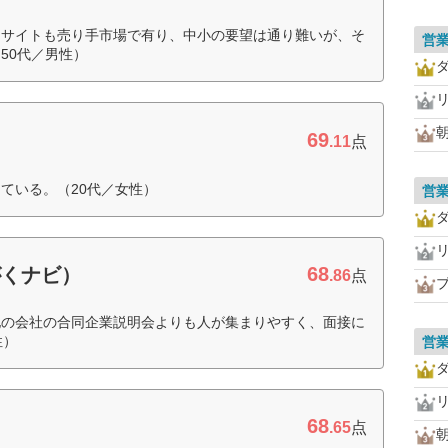
用サイトも売り手市場で有り、中小の要望は通り難いが、そ
営
50代／男性）
69
.11
点
ている。（20代／女性）
営
68
がくナビ）
.86
点
他の会社の合同企業説明会よりも人が集まりやすく、面接に
性）
営
68
.65
点