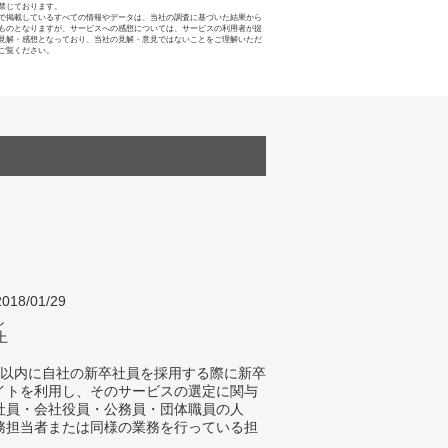
禁じております。
で掲載しているすべての情報やデータは、当社の調査に基づいた結果から
ものとなりますが、サービスへの感想については、サービスの利用者が提
見解・感想となっており、当社の見解・意見ではないことをご理解いただ
ご覧ください。
018/01/29
し
上
年以内に自社の新卒社員を採用する際に新卒
イトを利用し、そのサービスの選定に関与
社員・会社役員・公務員・団体職員の人
務担当者または同様の業務を行っている担