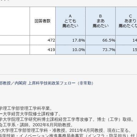
部教授／内閣府 上席科学技術政策フェロー（非常勤）
大学理工学部管理工学科卒業。
ター大学経営大学院修士課程修了。
大学大学院理工学研究科博士課程経営工学専攻修了。博士（工学）取得。
社会工学系・講師。2002年6月同助教授。
義塾大学理工学部管理工学科・准教授。2011年4月同教授、現在に至る。
府 科学技術・イノベーション推進事務局参事官（インフラ・防災担当）