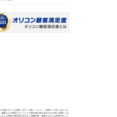
で公開されている情報（文字、写真、イラスト、画像データ等）及びこれ
・編集および構造などについての著作権は株式会社oricon MEに帰属してお
これらの情報を権利者の許可なく無断転載・複製などの二次利用を行うこ