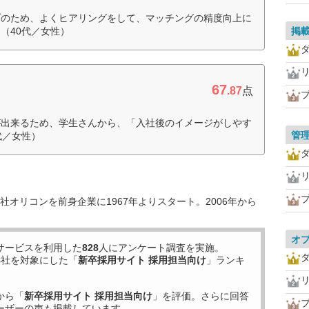
プのため、よくヒアリングをして、マッチングの精度向上に
（40代／女性）
掲
67
.87
点
が出来るため、学生さんから、「入社後のイメージがしやす
管
代／女性）
オリコンを前身企業に1967年よりスタート。2006年から
オ
サービスを利用した
828
人にアンケート調査を実施。
8
社を対象にした「
新卒採用サイト 採用担当向け
」ランキ
から「
新卒採用サイト 採用担当向け
」を評価。さらに回答
ーザーの声も掲載しています。