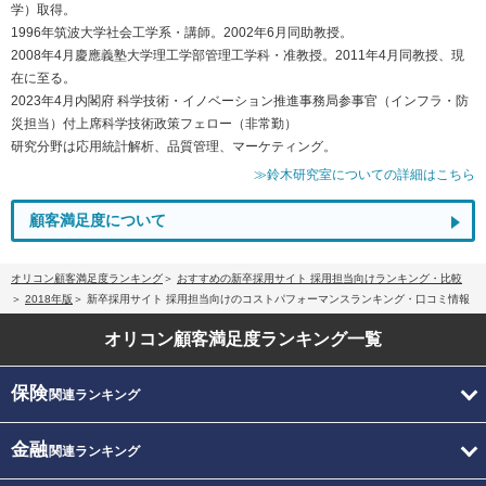
学）取得。
1996年筑波大学社会工学系・講師。2002年6月同助教授。
2008年4月慶應義塾大学理工学部管理工学科・准教授。2011年4月同教授、現
在に至る。
2023年4月内閣府 科学技術・イノベーション推進事務局参事官（インフラ・防
災担当）付上席科学技術政策フェロー（非常勤）
研究分野は応用統計解析、品質管理、マーケティング。
≫鈴木研究室についての詳細はこちら
顧客満足度について
オリコン顧客満足度ランキング
おすすめの新卒採用サイト 採用担当向けランキング・比較
2018年版
新卒採用サイト 採用担当向けのコストパフォーマンスランキング・口コミ情報
オリコン顧客満足度
ランキング一覧
保険
関連ランキング
金融
関連ランキング