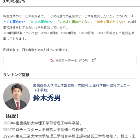
推奨意向
調査企業のサービス利用者に、「どの程度その企業のサービスを推奨したいか」について「
A:
とても薦めたい
」「
B:まあ薦めたい
」「
C:あまり薦めたくない
」「
D:全く薦めたくない
」の4段
階で評価をしてもらい比率を算出しています。
※10段階聴取については、A=9-10回答、B=6-8回答、C=3-5回答、D=1-2回答として割合を算
出しております。
商標対象は、回答者数が100人以上の企業です。
推奨意向データ（PDF）
ランキング監修
慶應義塾大学理工学部教授／内閣府 上席科学技術政策フェロー
（非常勤）
鈴木秀男
【経歴】
1989年慶應義塾大学理工学部管理工学科卒業。
1992年ロチェスター大学経営大学院修士課程修了。
1996年東京工業大学大学院理工学研究科博士課程経営工学専攻修了。博士（工