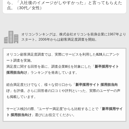
ら、「入社後のイメージがしやすかった」と言ってもらえた
点。（30代／女性）
オリコンランキングは、株式会社オリコンを前身企業に1967年より
スタート。2006年からは顧客満足度調査を開始。
オリコン顧客満足度調査では、実際にサービスを利用した
828
人にアンケ
ート調査を実施。
満足度に関する回答を基に、調査企業
8
社を対象にした「
新卒採用サイト
採用担当向け
」ランキングを発表しています。
総合満足度だけでなく、様々な切り口から「
新卒採用サイト 採用担当向
け
」を評価。さらに回答者の口コミや評判といった、実際のユーザーの声
も掲載しています。
サービス検討の際、“ユーザー満足度”からも比較することで「
新卒採用サイ
ト 採用担当向け
」選びにお役立てください。