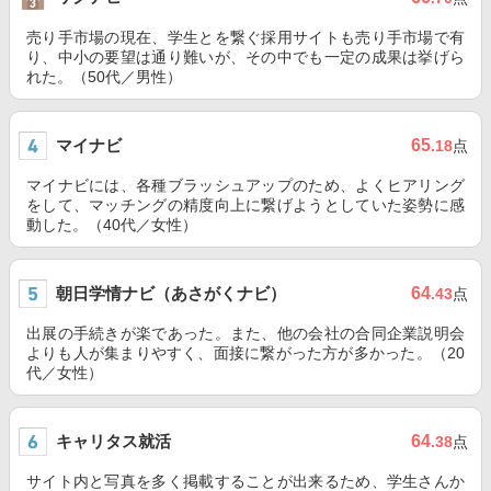
売り手市場の現在、学生とを繋ぐ採用サイトも売り手市場で有
り、中小の要望は通り難いが、その中でも一定の成果は挙げら
れた。（50代／男性）
マイナビ
65
.18
点
マイナビには、各種ブラッシュアップのため、よくヒアリング
をして、マッチングの精度向上に繋げようとしていた姿勢に感
動した。（40代／女性）
朝日学情ナビ（あさがくナビ）
64
.43
点
出展の手続きが楽であった。また、他の会社の合同企業説明会
よりも人が集まりやすく、面接に繋がった方が多かった。（20
代／女性）
キャリタス就活
64
.38
点
サイト内と写真を多く掲載することが出来るため、学生さんか