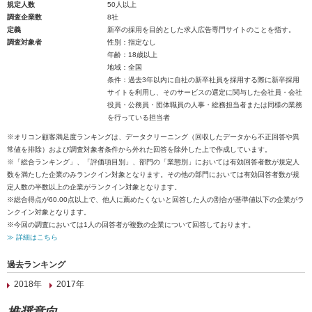
規定人数
50人以上
調査企業数
8社
定義
新卒の採用を目的とした求人広告専門サイトのことを指す。
調査対象者
性別：指定なし
年齢：18歳以上
地域：全国
条件：過去3年以内に自社の新卒社員を採用する際に新卒採用
サイトを利用し、そのサービスの選定に関与した会社員・会社
役員・公務員・団体職員の人事・総務担当者または同様の業務
を行っている担当者
※オリコン顧客満足度ランキングは、データクリーニング（回収したデータから不正回答や異
常値を排除）および調査対象者条件から外れた回答を除外した上で作成しています。
※「総合ランキング」、「評価項目別」、部門の「業態別」においては有効回答者数が規定人
数を満たした企業のみランクイン対象となります。その他の部門においては有効回答者数が規
定人数の半数以上の企業がランクイン対象となります。
※総合得点が60.00点以上で、他人に薦めたくないと回答した人の割合が基準値以下の企業がラ
ンクイン対象となります。
※今回の調査においては1人の回答者が複数の企業について回答しております。
≫ 詳細はこちら
過去ランキング
2018年
2017年