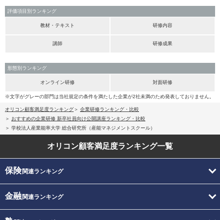
評価項目別ランキング
教材・テキスト
研修内容
講師
研修成果
形態別ランキング
オンライン研修
対面研修
※文字がグレーの部門は当社規定の条件を満たした企業が2社未満のため発表しておりません。
オリコン顧客満足度ランキング
企業研修ランキング・比較
おすすめの企業研修 新卒社員向け公開講座ランキング・比較
学校法人産業能率大学 総合研究所（産能マネジメントスクール）
オリコン顧客満足度
ランキング一覧
保険
関連ランキング
金融
関連ランキング