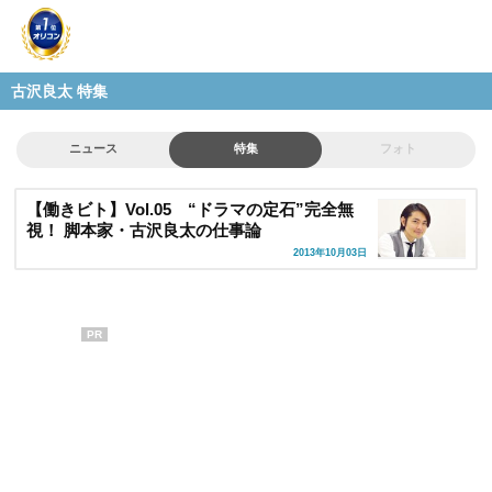
古沢良太 特集
ニュース
特集
フォト
【働きビト】Vol.05 “ドラマの定石”完全無
視！ 脚本家・古沢良太の仕事論
2013年10月03日
PR