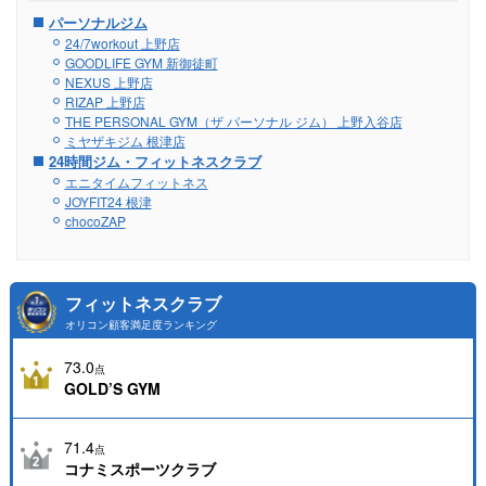
パーソナルジム
24/7workout 上野店
GOODLIFE GYM 新御徒町
NEXUS 上野店
RIZAP 上野店
THE PERSONAL GYM（ザ パーソナル ジム） 上野入谷店
ミヤザキジム 根津店
24時間ジム・フィットネスクラブ
エニタイムフィットネス
JOYFIT24 根津
chocoZAP
フィットネスクラブ
オリコン顧客満足度ランキング
73.0
点
GOLD’S GYM
71.4
点
コナミスポーツクラブ