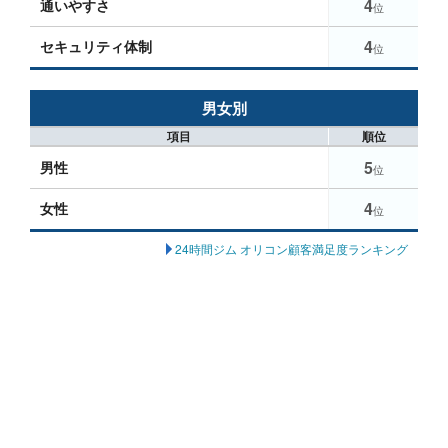
4
通いやすさ
位
4
セキュリティ体制
位
男女別
項目
順位
5
男性
位
4
女性
位
24時間ジム オリコン顧客満足度ランキング