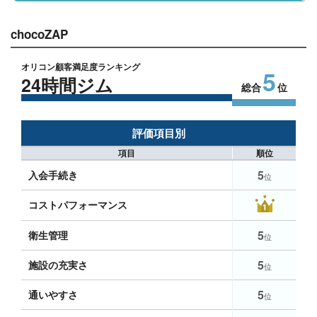
chocoZAP
オリコン顧客満足度ランキング
5
24時間ジム
総合
位
評価項目別
項目
順位
5
入会手続き
位
コストパフォーマンス
5
衛生管理
位
5
施設の充実さ
位
5
通いやすさ
位