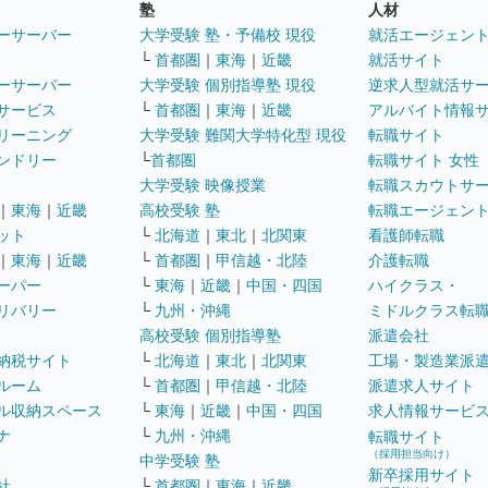
塾
人材
ーサーバー
大学受験 塾・予備校 現役
就活エージェン
└
首都圏
｜
東海
｜
近畿
就活サイト
ーサーバー
大学受験 個別指導塾 現役
逆求人型就活サ
サービス
└
首都圏
｜
東海
｜
近畿
アルバイト情報
リーニング
大学受験 難関大学特化型 現役
転職サイト
ンドリー
└
首都圏
転職サイト 女性
大学受験 映像授業
転職スカウトサ
｜
東海
｜
近畿
高校受験 塾
転職エージェン
ット
└
北海道
｜
東北
｜
北関東
看護師転職
｜
東海
｜
近畿
└
首都圏
｜
甲信越・北陸
介護転職
ーパー
└
東海
｜
近畿
｜
中国・四国
ハイクラス・
リバリー
└
九州・沖縄
ミドルクラス転
高校受験 個別指導塾
派遣会社
納税サイト
└
北海道
｜
東北
｜
北関東
工場・製造業派
ルーム
└
首都圏
｜
甲信越・北陸
派遣求人サイト
ル収納スペース
└
東海
｜
近畿
｜
中国・四国
求人情報サービ
ナ
└
九州・沖縄
転職サイト
（採用担当向け）
中学受験 塾
新卒採用サイト
社
└
首都圏
｜
東海
｜
近畿