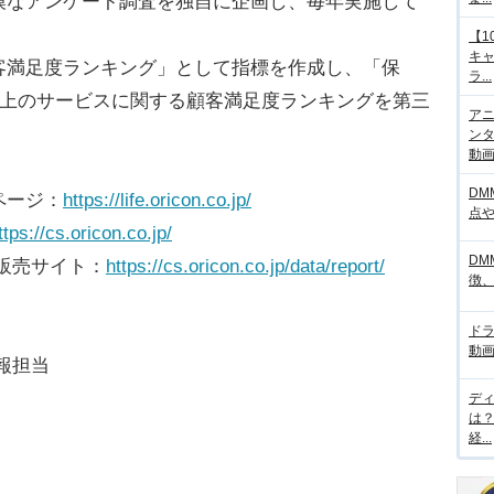
模なアンケート調査を独自に企画し、毎年実施して
【1
キ
客満足度ランキング」として指標を作成し、「保
ラ...
以上のサービスに関する顧客満足度ランキングを第三
アニ
ンタ
動画サ
DM
ページ：
https://life.oricon.co.jp/
点
ttps://cs.oricon.co.jp/
DM
販売サイト：
https://cs.oricon.co.jp/data/report/
徴
ド
動画
報担当
デ
は
経...