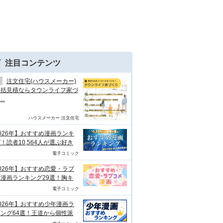
注目コンテンツ
注文住宅(ハウスメーカー)
一括見積ならタウンライフ家づ
..
ハウスメーカー 注文住宅
026年】おすすめ漫画ランキ
！読者10,564人が選ぶ好き
電子コミック
026年】おすすめ恋愛・ラブ
漫画ランキング29選！胸キ
電子コミック
026年】おすすめ少年漫画ラ
ング64選！王道から個性派