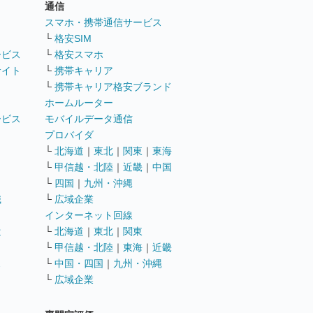
通信
ト
スマホ・携帯通信サービス
└
格安SIM
ービス
└
格安スマホ
サイト
└
携帯キャリア
└
携帯キャリア格安ブランド
ホームルーター
ービス
モバイルデータ通信
ト
プロバイダ
└
北海道
｜
東北
｜
関東
｜
東海
└
甲信越・北陸
｜
近畿
｜
中国
└
四国
｜
九州・沖縄
職
└
広域企業
インターネット回線
遣
└
北海道
｜
東北
｜
関東
└
甲信越・北陸
｜
東海
｜
近畿
ス
└
中国・四国
｜
九州・沖縄
└
広域企業