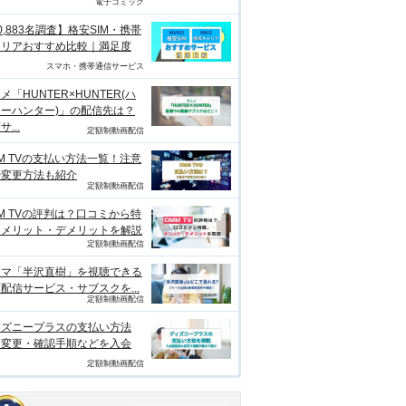
電子コミック
0,883名調査】格安SIM・携帯
ャリアおすすめ比較｜満足度
スマホ・携帯通信サービス
メ「HUNTER×HUNTER(ハ
ーハンター)」の配信先は？
...
定額制動画配信
M TVの支払い方法一覧！注意
や変更方法も紹介
定額制動画配信
M TVの評判は？口コミから特
、メリット・デメリットを解説
定額制動画配信
ラマ「半沢直樹」を視聴できる
配信サービス・サブスクを...
定額制動画配信
ィズニープラスの支払い方法
？変更・確認手順などを入会
定額制動画配信