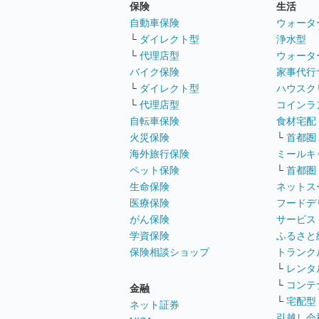
保険
生活
自動車保険
ウォータ
└
ダイレクト型
浄水型
└
代理店型
ウォータ
バイク保険
家事代行
└
ダイレクト型
ハウスク
└
代理店型
コインラ
自転車保険
食材宅配
火災保険
└
首都圏
海外旅行保険
ミールキ
ペット保険
└
首都圏
生命保険
ネットス
医療保険
フードデ
がん保険
サービス
学資保険
ふるさと
保険相談ショップ
トランク
└
レンタ
└
コンテ
金融
└
宅配型
ネット証券
引越し会