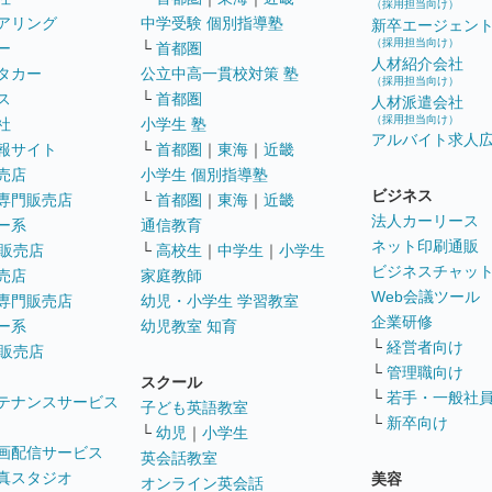
（採用担当向け）
アリング
中学受験 個別指導塾
新卒エージェン
（採用担当向け）
ー
└
首都圏
人材紹介会社
タカー
公立中高一貫校対策 塾
（採用担当向け）
ス
└
首都圏
人材派遣会社
（採用担当向け）
社
小学生 塾
アルバイト求人
報サイト
└
首都圏
｜
東海
｜
近畿
売店
小学生 個別指導塾
ビジネス
専門販売店
└
首都圏
｜
東海
｜
近畿
法人カーリース
ー系
通信教育
ネット印刷通販
販売店
└
高校生
｜
中学生
｜
小学生
ビジネスチャッ
売店
家庭教師
Web会議ツール
専門販売店
幼児・小学生 学習教室
企業研修
ー系
幼児教室 知育
└
経営者向け
販売店
└
管理職向け
スクール
└
若手・一般社
テナンスサービス
子ども英語教室
└
新卒向け
└
幼児
｜
小学生
画配信サービス
英会話教室
真スタジオ
美容
オンライン英会話