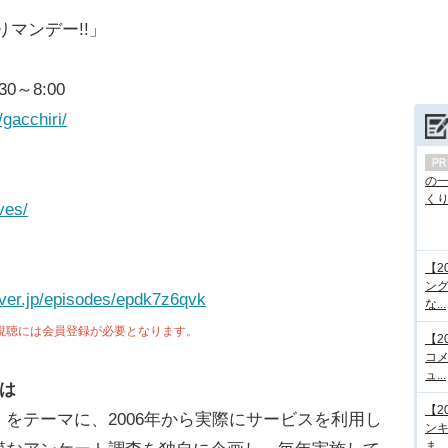
マンデー!!」
0～8:00
/gacchiri/
の
くり.
ves/
【2
ング
/tver.jp/episodes/epdk7z6qvk
な...
視聴には会員登録が必要となります。
【2
コメ
ュ...
は
【2
をテーマに、2006年から実際にサービスを利用し
ンキ
ま...