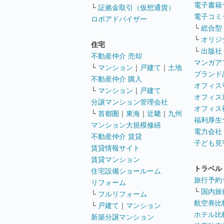
電子書籍
└
証拠金取引（仮想通貨）
電子コミ
ロボアドバイザー
└
総合型
└
オリジ
住宅
└
出版社
不動産仲介 売却
マンガア
└
マンション
｜
戸建て
｜
土地
ブランド
不動産仲介 購入
オフィス
└
マンション
｜
戸建て
オフィス
分譲マンション管理会社
オフィス
└
首都圏
｜
東海
｜
近畿
｜
九州
福利厚生
マンション大規模修繕
電力会社
不動産仲介 賃貸
子ども見
賃貸情報サイト
賃貸マンション
トラベル
住宅設備ショールーム
旅行予約
リフォーム
└
国内旅
└
フルリフォーム
航空券比
└
戸建て
｜
マンション
ホテル比
新築分譲マンション