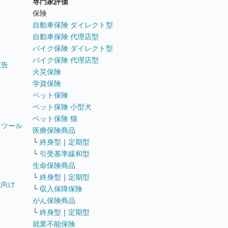
専門家評価
ト
保険
自動車保険 ダイレクト型
自動車保険 代理店型
バイク保険 ダイレクト型
バイク保険 代理店型
広告
火災保険
学資保険
ペット保険
ペット保険 小型犬
ペット保険 猫
トツール
医療保険商品
└
終身型
｜
定期型
└
引受基準緩和型
生命保険商品
└
終身型
｜
定期型
員向け
└
収入保障保険
がん保険商品
└
終身型
｜
定期型
就業不能保険