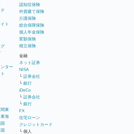
テ
認知症保険
ステ
外貨建て保険
介護保険
サイト
総合保障保険
個人年金保険
変額保険
積立保険
ング
グ
金融
ネット証券
ウンター
NISA
イト
└
証券会社
リ
└
銀行
iDeCo
└
証券会社
└
銀行
｜
関東
FX
｜
東海
住宅ローン
四国
クレジットカード
全国
└ 個人