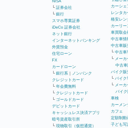
NISA
カーシェ
└
証券会社
レンタカ
└
銀行
格安レン
スマホ専業証券
カーリー
iDeCo 証券会社
車買取会
ネット銀行
中古車情
インターネットバンキング
中古車販
外貨預金
└
中古車
住宅ローン
└
メーカ
FX
中古車
カードローン
バイク販
└
銀行系
｜
ノンバンク
└
バイク
クレジットカード
└
メーカ
└
年会費無料
バイク
└
クレジットカード
車検
└
ゴールドカード
カーメン
デビットカード
カフェ
キャッシュレス決済アプリ
定額制動
暗号資産取引所
子ども写
└
現物取引（仮想通貨）