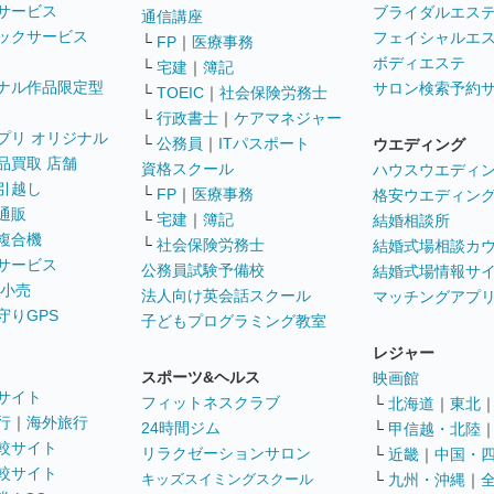
サービス
ブライダルエス
通信講座
ックサービス
フェイシャルエ
└
FP
｜
医療事務
ボディエステ
└
宅建
｜
簿記
ナル作品限定型
サロン検索予約
└
TOEIC
｜
社会保険労務士
└
行政書士
｜
ケアマネジャー
プリ オリジナル
└
公務員
｜
ITパスポート
ウエディング
品買取 店舗
資格スクール
ハウスウエディ
引越し
└
FP
｜
医療事務
格安ウエディン
通販
└
宅建
｜
簿記
結婚相談所
複合機
└
社会保険労務士
結婚式場相談カ
サービス
公務員試験予備校
結婚式場情報サ
 小売
法人向け英会話スクール
マッチングアプ
守りGPS
子どもプログラミング教室
レジャー
スポーツ&ヘルス
映画館
サイト
フィットネスクラブ
└
北海道
｜
東北
行
｜
海外旅行
24時間ジム
└
甲信越・北陸
較サイト
リラクゼーションサロン
└
近畿
｜
中国・
較サイト
キッズスイミングスクール
└
九州・沖縄
｜