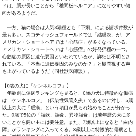
ドは、胴が長いことから「椎間板ヘルニア」になりやすい傾
向があるようだ。
一方、猫の場合は人気3猫種とも「下痢」による請求件数が
最も多い。スコティッシュフォールドでは「結膜炎」が、ア
メリカン・ショートヘアでは「心筋症」が多くなっている。
アメリカン・ショートヘアは「心筋症」の好発猫種の一つ。
心筋症の原因は遺伝要因といわれているが、詳細は不明とさ
れている。「本当に遺伝要因のみなのか？」と疑問視する声
も上がっているようだ（同社獣医師談）。
【0歳の犬に「ケンネルコフ」】
年齢別に傷病ランキングを見ると、0歳の犬に特徴的な傷病
は「ケンネルコフ」（伝染性気管支炎）であるのに対し、5歳
以上の犬に「腫瘍」という項目が見られ始めることが分かっ
た。0歳で5位の「誤飲、誤食、異物誤食」は若年層の犬に多
いことから飼い主には要注意。また、7歳以上になると「白内
障」がランキングに入ってくる。8歳以上に特徴的な傷病とし