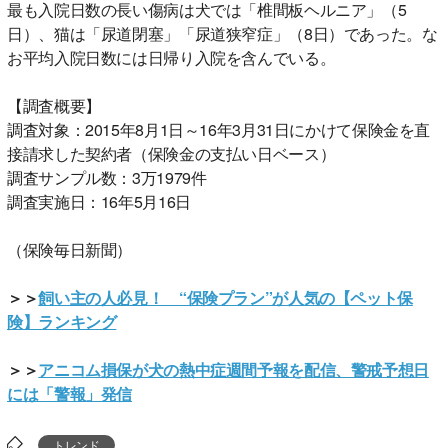
最も入院日数の長い傷病は犬では「椎間板ヘルニア」（5
日）、猫は「尿道閉塞」「尿道狭窄症」（8日）であった。な
お平均入院日数には日帰り入院を含んでいる。
【調査概要】
調査対象：2015年8月1日～16年3月31日にかけて保険金を直
接請求した契約者（保険金の支払い日ベース）
調査サンプル数：3万1979件
調査実施日：16年5月16日
（保険毎日新聞）
＞＞
飼い主の人必見！ “保険プラン”が人気の【ペット保
険】ランキング
＞＞
アニコム損保が犬の熱中症週間予報を配信、警戒予想日
には「警報」発信
トレンド