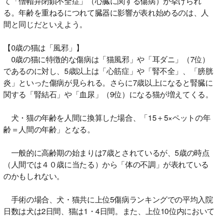
て「僧帽弁閉鎖不全症」（心臓に関する傷病）が挙げられ
る。年齢を重ねるにつれて臓器に影響が表れ始めるのは、人
間と同じだといえよう。
【0歳の猫は「風邪」】
0歳の猫に特徴的な傷病は「猫風邪」や「耳ダニ」（7位）
であるのに対し、5歳以上は「心筋症」や「腎不全」、「膀胱
炎」といった傷病が見られる。さらに7歳以上になると腎臓に
関する「腎結石」や「血尿」（9位）になる猫が増えてくる。
犬・猫の年齢を人間に換算した場合、「15＋5×ペットの年
齢＝人間の年齢」となる。
一般的に高齢期の始まりは7歳とされているが、5歳の時点
（人間では４０歳に当たる）から「体の不調」が表れている
のかもしれない。
手術の場合、犬・猫共に上位5傷病ランキングでの平均入院
日数は犬は2日間、猫は1・4日間。また、上位10位内において