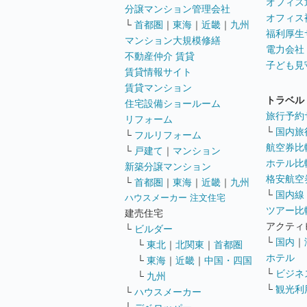
オフィス
分譲マンション管理会社
オフィス
└
首都圏
｜
東海
｜
近畿
｜
九州
福利厚生
マンション大規模修繕
電力会社
不動産仲介 賃貸
子ども見
賃貸情報サイト
賃貸マンション
トラベル
住宅設備ショールーム
旅行予約
リフォーム
└
国内旅
└
フルリフォーム
航空券比
└
戸建て
｜
マンション
ホテル比
新築分譲マンション
格安航空券
└
首都圏
｜
東海
｜
近畿
｜
九州
└
国内線
ハウスメーカー 注文住宅
ツアー比
建売住宅
アクティ
└
ビルダー
└
国内
｜
└
東北
｜
北関東
｜
首都圏
ホテル
└
東海
｜
近畿
｜
中国・四国
└
ビジネ
└
九州
└
観光利
└
ハウスメーカー