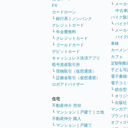
└
メーカ
FX
中古車
カードローン
バイク販
└
銀行系
｜
ノンバンク
└
バイク
クレジットカード
└
メーカ
└
年会費無料
バイク
└
クレジットカード
車検
└
ゴールドカード
カーメン
デビットカード
カフェ
キャッシュレス決済アプリ
定額制動
暗号資産取引所
子ども写
└
現物取引（仮想通貨）
電子書籍
└
証拠金取引（仮想通貨）
電子コミ
ロボアドバイザー
└
総合型
└
オリジ
住宅
└
出版社
不動産仲介 売却
マンガア
└
マンション
｜
戸建て
｜
土地
ブランド
不動産仲介 購入
オフィス
└
マンション
｜
戸建て