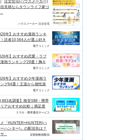
注文住宅(ハウスメーカー)
一括見積ならタウンライフ家づ
..
ハウスメーカー 注文住宅
026年】おすすめ漫画ランキ
！読者10,564人が選ぶ好き
電子コミック
026年】おすすめ恋愛・ラブ
漫画ランキング29選！胸キ
電子コミック
026年】おすすめ少年漫画ラ
ング64選！王道から個性派
電子コミック
0,883名調査】格安SIM・携帯
ャリアおすすめ比較｜満足度
スマホ・携帯通信サービス
メ「HUNTER×HUNTER(ハ
ーハンター)」の配信先は？
...
定額制動画配信