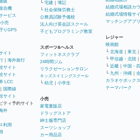
通販
└
宅建
｜
簿記
結婚式場相談カ
複合機
└
社会保険労務士
結婚式場情報サ
サービス
公務員試験予備校
マッチングアプ
 小売
法人向け英会話スクール
守りGPS
子どもプログラミング教室
レジャー
映画館
スポーツ&ヘルス
└
北海道
｜
東北
サイト
フィットネスクラブ
└
甲信越・北陸
行
｜
海外旅行
24時間ジム
└
近畿
｜
中国・
較サイト
リラクゼーションサロン
└
九州・沖縄
｜
較サイト
キッズスイミングスクール
カラオケボック
 LCC
└
幼児
｜
小学生
テーマパーク
｜
国際線
較サイト
小売
ビティ予約サイト
家電量販店
海外
ドラッグストア
紳士服専門店
ス利用
スーツショップ
用
カー用品店