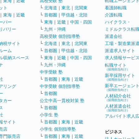
｜
東海
｜
近畿
高校受験 塾
転職エージェン
ット
└
北海道
｜
東北
｜
北関東
看護師転職
｜
東海
｜
近畿
└
首都圏
｜
甲信越・北陸
介護転職
ーパー
└
東海
｜
近畿
｜
中国・四国
ハイクラス・
リバリー
└
九州・沖縄
ミドルクラス転
高校受験 個別指導塾
派遣会社
納税サイト
└
北海道
｜
東北
｜
北関東
工場・製造業派
ルーム
└
首都圏
｜
甲信越・北陸
派遣求人サイト
ル収納スペース
└
東海
｜
近畿
｜
中国・四国
求人情報サービ
ナ
└
九州・沖縄
転職サイト
（採用担当向け）
中学受験 塾
新卒採用サイト
社
└
首都圏
｜
東海
｜
近畿
（採用担当向け）
新卒エージェン
アリング
中学受験 個別指導塾
（採用担当向け）
ー
└
首都圏
人材紹介会社
タカー
公立中高一貫校対策 塾
（採用担当向け）
人材派遣会社
ス
└
首都圏
（採用担当向け）
社
小学生 塾
アルバイト求人
報サイト
└
首都圏
｜
東海
｜
近畿
売店
小学生 個別指導塾
ビジネス
専門販売店
└
首都圏
｜
東海
｜
近畿