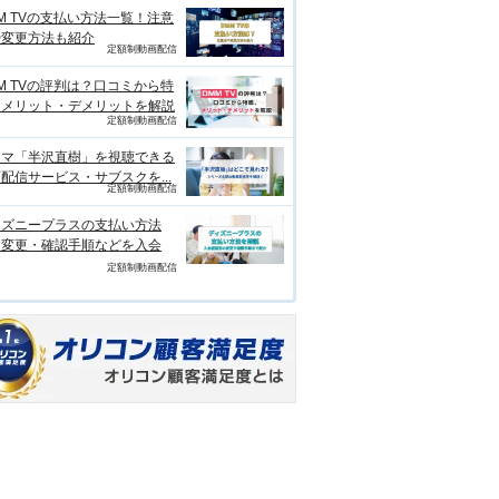
M TVの支払い方法一覧！注意
や変更方法も紹介
定額制動画配信
M TVの評判は？口コミから特
、メリット・デメリットを解説
定額制動画配信
ラマ「半沢直樹」を視聴できる
配信サービス・サブスクを...
定額制動画配信
ィズニープラスの支払い方法
？変更・確認手順などを入会
定額制動画配信