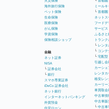
火災保険
└
首都圏
海外旅行保険
ミールキ
ペット保険
└
首都圏
生命保険
ネットス
医療保険
フードデ
がん保険
サービス
学資保険
ふるさと
保険相談ショップ
トランク
└
レンタ
└
コンテ
金融
└
宅配型
ネット証券
引越し会
NISA
カーシェ
└
証券会社
レンタカ
└
銀行
格安レン
スマホ専業証券
カーリー
iDeCo 証券会社
車買取会
ネット銀行
中古車情
インターネットバンキング
中古車販
外貨預金
└
中古車
住宅ローン