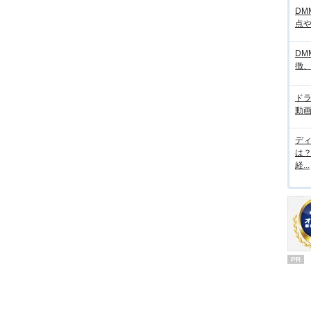
DM
点
DM
徴
ド
動画
デ
は
経...
PR