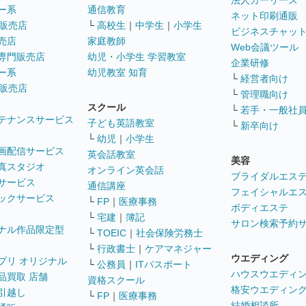
法人カーリース
ー系
通信教育
ネット印刷通販
販売店
└
高校生
｜
中学生
｜
小学生
ビジネスチャッ
売店
家庭教師
Web会議ツール
専門販売店
幼児・小学生 学習教室
企業研修
ー系
幼児教室 知育
└
経営者向け
販売店
└
管理職向け
スクール
└
若手・一般社
テナンスサービス
子ども英語教室
└
新卒向け
└
幼児
｜
小学生
画配信サービス
英会話教室
美容
真スタジオ
オンライン英会話
ブライダルエス
サービス
通信講座
フェイシャルエ
ックサービス
└
FP
｜
医療事務
ボディエステ
└
宅建
｜
簿記
サロン検索予約
ナル作品限定型
└
TOEIC
｜
社会保険労務士
└
行政書士
｜
ケアマネジャー
ウエディング
プリ オリジナル
└
公務員
｜
ITパスポート
ハウスウエディ
品買取 店舗
資格スクール
格安ウエディン
引越し
└
FP
｜
医療事務
結婚相談所