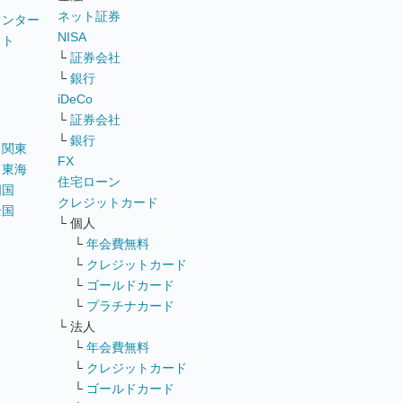
ネット証券
ウンター
NISA
イト
└
証券会社
リ
└
銀行
iDeCo
└
証券会社
└
銀行
｜
関東
FX
｜
東海
住宅ローン
四国
クレジットカード
全国
└ 個人
ス
└
年会費無料
└
クレジットカード
└
ゴールドカード
└
プラチナカード
└ 法人
└
年会費無料
└
クレジットカード
└
ゴールドカード