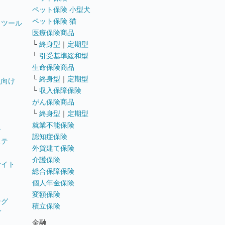
ペット保険 小型犬
ペット保険 猫
トツール
医療保険商品
└
終身型
｜
定期型
└
引受基準緩和型
生命保険商品
└
終身型
｜
定期型
員向け
└
収入保障保険
がん保険商品
└
終身型
｜
定期型
就業不能保険
テ
認知症保険
ステ
外貨建て保険
介護保険
サイト
総合保障保険
個人年金保険
変額保険
ング
積立保険
グ
金融