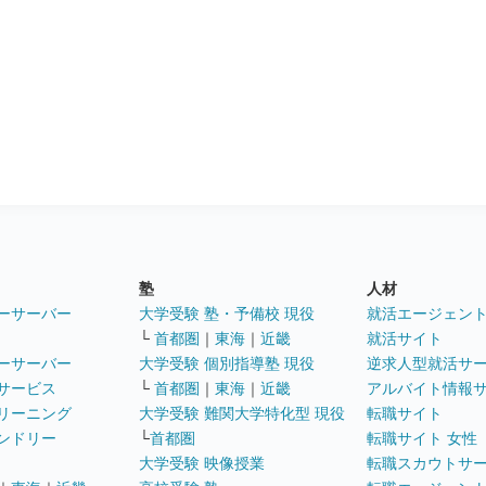
塾
人材
ーサーバー
大学受験 塾・予備校 現役
就活エージェン
└
首都圏
｜
東海
｜
近畿
就活サイト
ーサーバー
大学受験 個別指導塾 現役
逆求人型就活サ
サービス
└
首都圏
｜
東海
｜
近畿
アルバイト情報
リーニング
大学受験 難関大学特化型 現役
転職サイト
ンドリー
└
首都圏
転職サイト 女性
大学受験 映像授業
転職スカウトサ