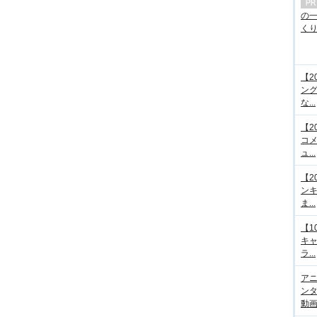
の
くり.
【2
ング
な...
【2
コメ
ュ...
【2
ンキ
ま...
【1
キ
ラ...
アニ
ンタ
動画サ