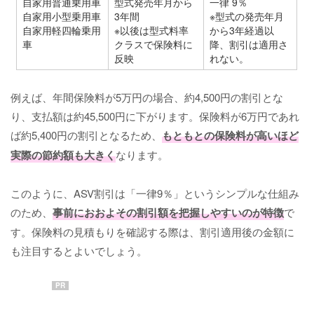
自家用普通乗用車
型式発売年月から
一律 9％
自家用小型乗用車
3年間
※型式の発売年月
自家用軽四輪乗用
※以後は型式料率
から3年経過以
車
クラスで保険料に
降、割引は適用さ
反映
れない。
例えば、年間保険料が5万円の場合、約4,500円の割引とな
り、支払額は約45,500円に下がります。保険料が6万円であれ
ば約5,400円の割引となるため、
もともとの保険料が高いほど
実際の節約額も大きく
なります。
このように、ASV割引は「一律9％」というシンプルな仕組み
のため、
事前におおよその割引額を把握しやすいのが特徴
で
す。保険料の見積もりを確認する際は、割引適用後の金額に
も注目するとよいでしょう。
PR