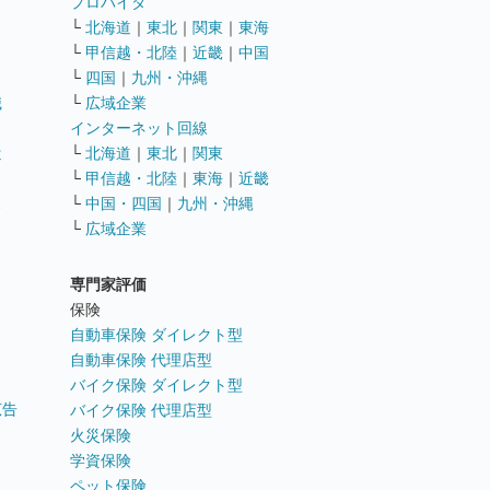
ト
プロバイダ
└
北海道
｜
東北
｜
関東
｜
東海
└
甲信越・北陸
｜
近畿
｜
中国
└
四国
｜
九州・沖縄
職
└
広域企業
インターネット回線
遣
└
北海道
｜
東北
｜
関東
└
甲信越・北陸
｜
東海
｜
近畿
ス
└
中国・四国
｜
九州・沖縄
└
広域企業
専門家評価
ト
保険
自動車保険 ダイレクト型
自動車保険 代理店型
バイク保険 ダイレクト型
広告
バイク保険 代理店型
火災保険
学資保険
ペット保険