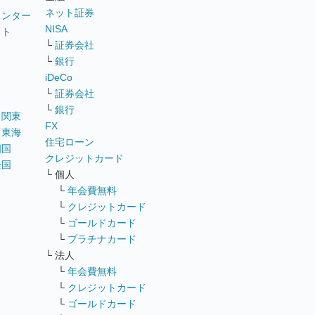
ネット証券
ウンター
NISA
イト
└
証券会社
リ
└
銀行
iDeCo
└
証券会社
└
銀行
｜
関東
FX
｜
東海
住宅ローン
四国
クレジットカード
全国
└ 個人
ス
└
年会費無料
└
クレジットカード
└
ゴールドカード
└
プラチナカード
└ 法人
└
年会費無料
└
クレジットカード
└
ゴールドカード