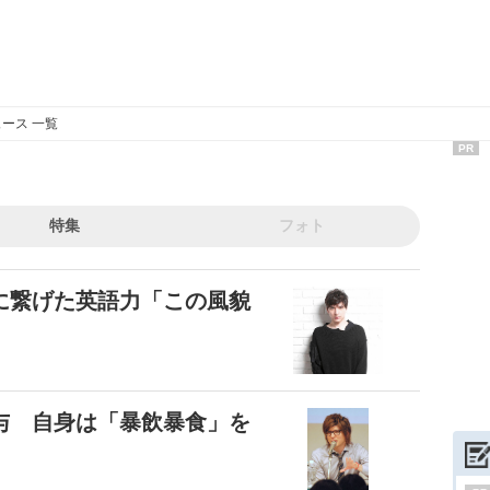
ース 一覧
PR
特集
フォト
に繋げた英語力「この風貌
与 自身は「暴飲暴食」を