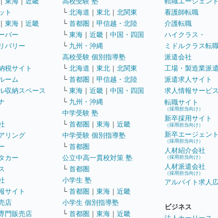
｜
東海
｜
近畿
高校受験 塾
転職エージェン
ット
└
北海道
｜
東北
｜
北関東
看護師転職
｜
東海
｜
近畿
└
首都圏
｜
甲信越・北陸
介護転職
ーパー
└
東海
｜
近畿
｜
中国・四国
ハイクラス・
リバリー
└
九州・沖縄
ミドルクラス転
高校受験 個別指導塾
派遣会社
納税サイト
└
北海道
｜
東北
｜
北関東
工場・製造業派
ルーム
└
首都圏
｜
甲信越・北陸
派遣求人サイト
ル収納スペース
└
東海
｜
近畿
｜
中国・四国
求人情報サービ
ナ
└
九州・沖縄
転職サイト
（採用担当向け）
中学受験 塾
新卒採用サイト
社
└
首都圏
｜
東海
｜
近畿
（採用担当向け）
新卒エージェン
アリング
中学受験 個別指導塾
（採用担当向け）
ー
└
首都圏
人材紹介会社
タカー
公立中高一貫校対策 塾
（採用担当向け）
人材派遣会社
ス
└
首都圏
（採用担当向け）
社
小学生 塾
アルバイト求人
報サイト
└
首都圏
｜
東海
｜
近畿
売店
小学生 個別指導塾
ビジネス
専門販売店
└
首都圏
｜
東海
｜
近畿