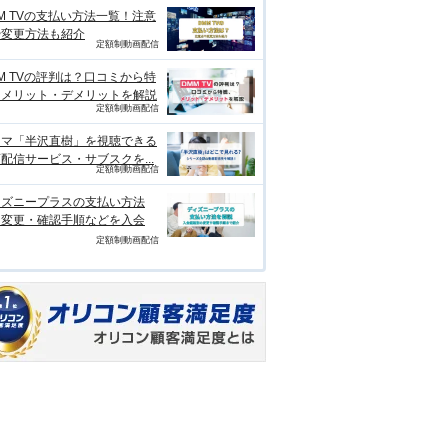
M TVの支払い方法一覧！注意
や変更方法も紹介
定額制動画配信
M TVの評判は？口コミから特
、メリット・デメリットを解説
定額制動画配信
ラマ「半沢直樹」を視聴できる
配信サービス・サブスクを...
定額制動画配信
ィズニープラスの支払い方法
？変更・確認手順などを入会
定額制動画配信