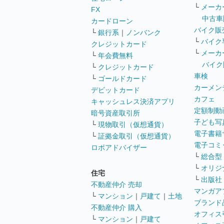
└
メーカ
FX
中古車
カードローン
バイク販
└
銀行系
｜
ノンバンク
└
バイク
クレジットカード
└
メーカ
└
年会費無料
バイク
└
クレジットカード
車検
└
ゴールドカード
カーメン
デビットカード
カフェ
キャッシュレス決済アプリ
定額制動
暗号資産取引所
子ども写
└
現物取引（仮想通貨）
電子書籍
└
証拠金取引（仮想通貨）
電子コミ
ロボアドバイザー
└
総合型
└
オリジ
住宅
└
出版社
不動産仲介 売却
マンガア
└
マンション
｜
戸建て
｜
土地
ブランド
不動産仲介 購入
オフィス
└
マンション
｜
戸建て