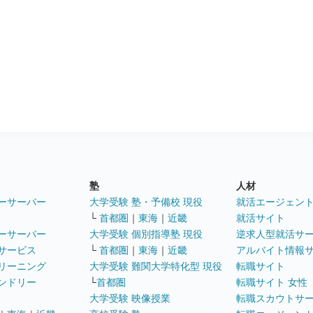
塾
人材
ーサーバー
大学受験 塾・予備校 現役
就活エージェン
└
首都圏
｜
東海
｜
近畿
就活サイト
ーサーバー
大学受験 個別指導塾 現役
逆求人型就活サ
サービス
└
首都圏
｜
東海
｜
近畿
アルバイト情報
リーニング
大学受験 難関大学特化型 現役
転職サイト
ンドリー
└
首都圏
転職サイト 女性
大学受験 映像授業
転職スカウトサ