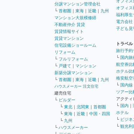
オフィス
分譲マンション管理会社
オフィス
└
首都圏
｜
東海
｜
近畿
｜
九州
福利厚生
マンション大規模修繕
電力会社
不動産仲介 賃貸
子ども見
賃貸情報サイト
賃貸マンション
トラベル
住宅設備ショールーム
旅行予約
リフォーム
└
国内旅
└
フルリフォーム
航空券比
└
戸建て
｜
マンション
ホテル比
新築分譲マンション
格安航空券
└
首都圏
｜
東海
｜
近畿
｜
九州
└
国内線
ハウスメーカー 注文住宅
ツアー比
建売住宅
アクティ
└
ビルダー
└
国内
｜
└
東北
｜
北関東
｜
首都圏
ホテル
└
東海
｜
近畿
｜
中国・四国
└
ビジネ
└
九州
└
観光利
└
ハウスメーカー