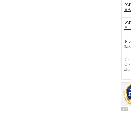
DM
点
DM
徴
ド
動画
デ
は
経...
PR