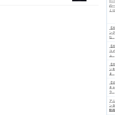
の
くり.
【2
ング
な...
【2
コメ
ュ...
【2
ンキ
ま...
【1
キ
ラ...
アニ
ンタ
動画サ