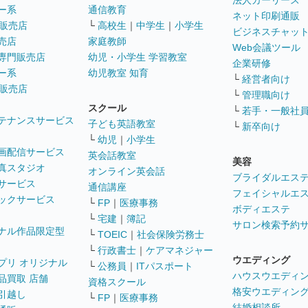
法人カーリース
ー系
通信教育
ネット印刷通販
販売店
└
高校生
｜
中学生
｜
小学生
ビジネスチャッ
売店
家庭教師
Web会議ツール
専門販売店
幼児・小学生 学習教室
企業研修
ー系
幼児教室 知育
└
経営者向け
販売店
└
管理職向け
スクール
└
若手・一般社
テナンスサービス
子ども英語教室
└
新卒向け
└
幼児
｜
小学生
画配信サービス
英会話教室
美容
真スタジオ
オンライン英会話
ブライダルエス
サービス
通信講座
フェイシャルエ
ックサービス
└
FP
｜
医療事務
ボディエステ
└
宅建
｜
簿記
サロン検索予約
ナル作品限定型
└
TOEIC
｜
社会保険労務士
└
行政書士
｜
ケアマネジャー
ウエディング
プリ オリジナル
└
公務員
｜
ITパスポート
ハウスウエディ
品買取 店舗
資格スクール
格安ウエディン
引越し
└
FP
｜
医療事務
結婚相談所