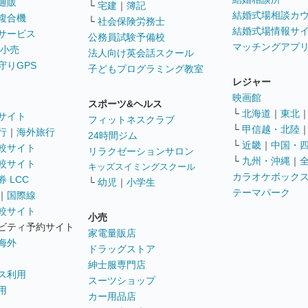
通販
└
宅建
｜
簿記
結婚式場相談カ
複合機
└
社会保険労務士
結婚式場情報サ
サービス
公務員試験予備校
マッチングアプ
 小売
法人向け英会話スクール
守りGPS
子どもプログラミング教室
レジャー
映画館
スポーツ&ヘルス
└
北海道
｜
東北
サイト
フィットネスクラブ
└
甲信越・北陸
行
｜
海外旅行
24時間ジム
└
近畿
｜
中国・
較サイト
リラクゼーションサロン
└
九州・沖縄
｜
較サイト
キッズスイミングスクール
カラオケボック
 LCC
└
幼児
｜
小学生
テーマパーク
｜
国際線
較サイト
小売
ビティ予約サイト
家電量販店
海外
ドラッグストア
紳士服専門店
ス利用
スーツショップ
用
カー用品店