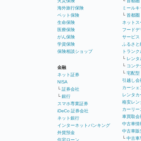
火災保険
└
首都圏
海外旅行保険
ミールキ
ペット保険
└
首都圏
生命保険
ネットス
医療保険
フードデ
がん保険
サービス
学資保険
ふるさと
保険相談ショップ
トランク
└
レンタ
└
コンテ
金融
└
宅配型
ネット証券
引越し会
NISA
カーシェ
└
証券会社
レンタカ
└
銀行
格安レン
スマホ専業証券
カーリー
iDeCo 証券会社
車買取会
ネット銀行
中古車情
インターネットバンキング
中古車販
外貨預金
└
中古車
住宅ローン