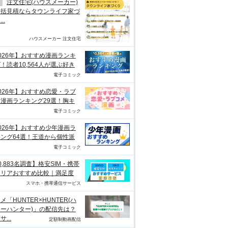
注文住宅(ハウスメーカー)
一括見積ならタウンライフ家づ
..
ハウスメーカー 注文住宅
026年】おすすめ漫画ランキ
！読者10,564人が選ぶ好き
電子コミック
026年】おすすめ恋愛・ラブ
漫画ランキング29選！胸キ
電子コミック
026年】おすすめ少年漫画ラ
ング64選！王道から個性派
電子コミック
0,883名調査】格安SIM・携帯
ャリアおすすめ比較｜満足度
スマホ・携帯通信サービス
メ「HUNTER×HUNTER(ハ
ーハンター)」の配信先は？
...
定額制動画配信