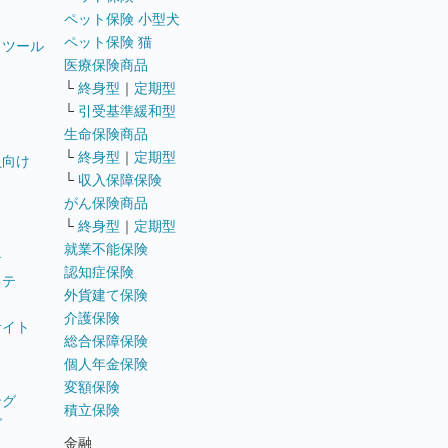
ペット保険 小型犬
ペット保険 猫
トツール
医療保険商品
└
終身型
｜
定期型
└
引受基準緩和型
生命保険商品
└
終身型
｜
定期型
員向け
└
収入保障保険
がん保険商品
└
終身型
｜
定期型
就業不能保険
テ
認知症保険
ステ
外貨建て保険
介護保険
サイト
総合保障保険
個人年金保険
変額保険
ング
積立保険
グ
金融