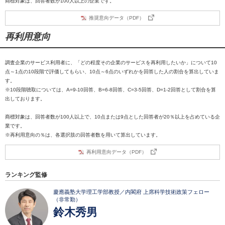
商標対象は、回答者数が100人以上の企業です。
推奨意向データ（PDF）
再利用意向
調査企業のサービス利用者に、「どの程度その企業のサービスを再利用したいか」について10
点～1点の10段階で評価してもらい、10点～6点のいずれかを回答した人の割合を算出していま
す。
※10段階聴取については、A=9-10回答、B=6-8回答、C=3-5回答、D=1-2回答として割合を算
出しております。
商標対象は、回答者数が100人以上で、10点または9点とした回答者が20％以上を占めている企
業です。
※再利用意向の％は、各選択肢の回答者数を用いて算出しています。
再利用意向データ（PDF）
ランキング監修
慶應義塾大学理工学部教授／内閣府 上席科学技術政策フェロー
（非常勤）
鈴木秀男