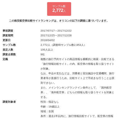
サンプル数
2,772
人
この格安航空券比較サイトランキングは、オリコンの以下の調査に基づいています。
事前調査
2017/07/17～2017/12/22
調査期間
2017/12/25～2017/12/28
更新日
2018/04/02
サンプル数
2,772人（調査時サンプル数2,953人）
規定人数
100人以上
調査企業数
9社
定義
複数の旅行予約サイトの商品情報を横断的に検索・比較できる
「旅行情報比較サイト」の内、航空券の情報を取り扱うサイト
が対象。
なお、申込や支払などは、消費者と宿泊施設や交通機関、旅行
業者等が直接行うため、比較サイト上で手続きを行うことは原
則できない。
また、メインランキングランクイン条件として、「国内航空
券」、「海外航空券」どちらの情報も取り扱うサイトを対象と
する。
調査対象者
性別：指定なし
年齢：18歳以上
地域：全国
条件：過去1年以内に、旅行情報比較サイトで、航空券の情報