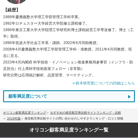
【経歴】
1989年慶應義塾大学理工学部管理工学科卒業。
1992年ロチェスター大学経営大学院修士課程修了。
1996年東京工業大学大学院理工学研究科博士課程経営工学専攻修了。博士（工
学）取得。
1996年筑波大学社会工学系・講師。2002年6月同助教授。
2008年4月慶應義塾大学理工学部管理工学科・准教授。2011年4月同教授、現
在に至る。
2023年4月内閣府 科学技術・イノベーション推進事務局参事官（インフラ・防
災担当）付上席科学技術政策フェロー（非常勤）
研究分野は応用統計解析、品質管理、マーケティング。
≫鈴木研究室についての詳細はこちら
顧客満足度について
オリコン顧客満足度ランキング
おすすめの格安航空券比較サイトランキング・比較
2018年版
格安航空券比較サイトの問い合わせのしやすさランキング・口コミ情報
オリコン顧客満足度
ランキング一覧