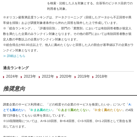
を検索・比較した人を対象とする。出張等のビジネス目的での
利用者も対象。
※オリコン顧客満足度ランキングは、データクリーニング（回収したデータから不正回答や異
常値を排除）および調査対象者条件から外れた回答を除外した上で作成しています。
※「総合ランキング」、「評価項目別」、部門の「業態別」においては有効回答者数が規定人
数を満たした企業のみランクイン対象となります。その他の部門においては有効回答者数が規
定人数の半数以上の企業がランクイン対象となります。
※総合得点が60.00点以上で、他人に薦めたくないと回答した人の割合が基準値以下の企業がラ
ンクイン対象となります。
≫ 詳細はこちら
過去ランキング
2024年
2023年
2022年
2020年
2019年
2018年
推奨意向
調査企業のサービス利用者に、「どの程度その企業のサービスを推奨したいか」について「
A:
とても薦めたい
」「
B:まあ薦めたい
」「
C:あまり薦めたくない
」「
D:全く薦めたくない
」の4段
階で評価をしてもらい比率を算出しています。
※10段階聴取については、A=9-10回答、B=6-8回答、C=3-5回答、D=1-2回答として割合を算
出しております。