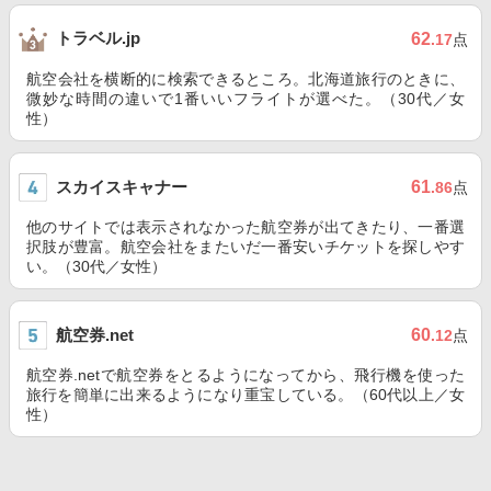
トラベル.jp
62
.17
点
航空会社を横断的に検索できるところ。北海道旅行のときに、
微妙な時間の違いで1番いいフライトが選べた。（30代／女
性）
スカイスキャナー
61
.86
点
他のサイトでは表示されなかった航空券が出てきたり、一番選
択肢が豊富。航空会社をまたいだ一番安いチケットを探しやす
い。（30代／女性）
航空券.net
60
.12
点
航空券.netで航空券をとるようになってから、飛行機を使った
旅行を簡単に出来るようになり重宝している。（60代以上／女
性）