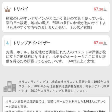
トリバゴ
67
.26
点
検索のしやすいデザインがとにかく良いので良く使っている。
宿泊日の設定、地域の選択、部屋の条件の比較が他のサイトよ
りも見やすくて情報のまとまりが良い。（50代／女性）
トリップアドバイザー
67
.00
点
お店、ホテル、観光地など実際訪れた人のコメントや評価が役
に立ち判断材料になります。ホテルのオーナーもここに良い評
価を得るため頑張ってるみたいです。（60代以上／女性）
オリコンランキングは、株式会社オリコンを前身企業に1967年より
スタート。2006年からは顧客満足度調査を開始。格安ホテル比較サ
イトは、2019年よりランキングを発表しています。
オリコン顧客満足度調査では、実際にサービスを利用した
2,622
人にアンケ
ート調査を実施。