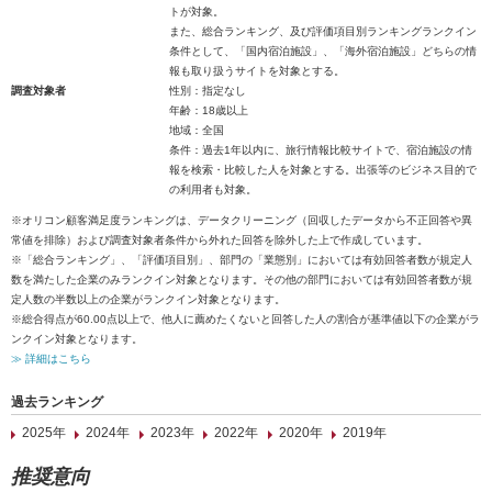
トが対象。
また、総合ランキング、及び評価項目別ランキングランクイン
条件として、「国内宿泊施設」、「海外宿泊施設」どちらの情
報も取り扱うサイトを対象とする。
調査対象者
性別：指定なし
年齢：18歳以上
地域：全国
条件：過去1年以内に、旅行情報比較サイトで、宿泊施設の情
報を検索・比較した人を対象とする。出張等のビジネス目的で
の利用者も対象。
※オリコン顧客満足度ランキングは、データクリーニング（回収したデータから不正回答や異
常値を排除）および調査対象者条件から外れた回答を除外した上で作成しています。
※「総合ランキング」、「評価項目別」、部門の「業態別」においては有効回答者数が規定人
数を満たした企業のみランクイン対象となります。その他の部門においては有効回答者数が規
定人数の半数以上の企業がランクイン対象となります。
※総合得点が60.00点以上で、他人に薦めたくないと回答した人の割合が基準値以下の企業がラ
ンクイン対象となります。
≫ 詳細はこちら
過去ランキング
2025年
2024年
2023年
2022年
2020年
2019年
推奨意向