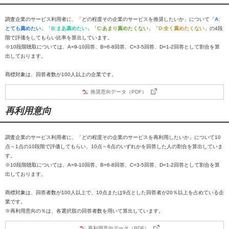
調査企業のサービス利用者に、「どの程度その企業のサービスを推奨したいか」について「
A:
とても薦めたい
」「
B:まあ薦めたい
」「
C:あまり薦めたくない
」「
D:全く薦めたくない
」の4段
階で評価をしてもらい比率を算出しています。
※10段階聴取については、A=9-10回答、B=6-8回答、C=3-5回答、D=1-2回答として割合を算
出しております。
商標対象は、回答者数が100人以上の企業です。
推奨意向データ（PDF）
再利用意向
調査企業のサービス利用者に、「どの程度その企業のサービスを再利用したいか」について10
点～1点の10段階で評価してもらい、10点～6点のいずれかを回答した人の割合を算出していま
す。
※10段階聴取については、A=9-10回答、B=6-8回答、C=3-5回答、D=1-2回答として割合を算
出しております。
商標対象は、回答者数が100人以上で、10点または9点とした回答者が20％以上を占めている企
業です。
※再利用意向の％は、各選択肢の回答者数を用いて算出しています。
再利用意向データ（PDF）