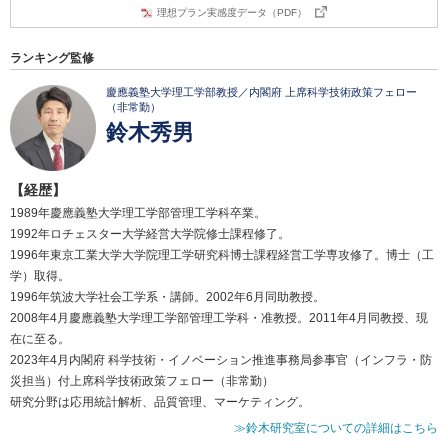
理想プラン実感度データ（PDF）
ランキング監修
慶應義塾大学理工学部教授／内閣府 上席科学技術政策フェロー
（非常勤）
鈴木秀男
【経歴】
1989年慶應義塾大学理工学部管理工学科卒業。
1992年ロチェスター大学経営大学院修士課程修了。
1996年東京工業大学大学院理工学研究科博士課程経営工学専攻修了。博士（工
学）取得。
1996年筑波大学社会工学系・講師。2002年6月同助教授。
2008年4月慶應義塾大学理工学部管理工学科・准教授。2011年4月同教授、現
在に至る。
2023年4月内閣府 科学技術・イノベーション推進事務局参事官（インフラ・防
災担当）付上席科学技術政策フェロー（非常勤）
研究分野は応用統計解析、品質管理、マーケティング。
≫鈴木研究室についての詳細はこちら