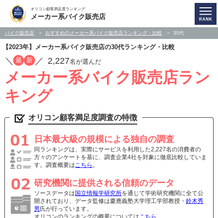
オリコン顧客満足度ランキング
メーカー系バイク販売店
バイク販売店
おすすめのメーカー系バイク販売店ランキング・比較
30代
【2023年】メーカー系バイク販売店の30代ランキング・比較
／
／
2,227
最
新
名が選んだ
メーカー系バイク販売店ラン
キング
オリコン顧客満足度調査の特徴
日本最大級の規模による独自の調査
同ランキングは、実際にサービスを利用した2,227名の消費者の
方々のアンケートを基に、調査企業4社を対象に徹底比較していま
す。調査概要は
こちら
。
研究機関に提供される信頼のデータ
ソースデータは
国立情報学研究所
を通じて学術研究機関に全て公
開されており、データ監修は慶應義塾大学理工学部教授・
鈴木秀
男
氏が行っています。
オリコンのランキングの概要については
こちら
。