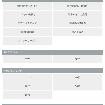
店の利用のしやすさ
店の雰囲気・清潔さ
バイクの充実さ
新車バイクの品質
中古バイクの品質
担当者の接客力
価格の納得感
購入手続き
アフターサービス
男女別ランキング
男性
女性
年代別ランキング
10・20代
30代
40代
50代
60代