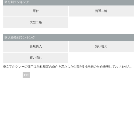
区分別ランキング
原付
普通二輪
大型二輪
購入経験別ランキング
新規購入
買い替え
買い増し
※文字がグレーの部門は当社規定の条件を満たした企業が2社未満のため発表しておりません。
PR