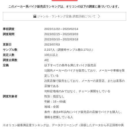
このメーカー系バイク販売店ランキングは、オリコンの以下の調査に基づいています。
ジャンル・ランキング定義 調査詳細について
事前調査
2022/11/22～2023/02/14
調査期間
2023/02/15～2023/03/03
2022/03/10～2022/03/18
更新日
2023/07/03
サンプル数
2,227人（調査時サンプル数3,173人）
規定人数
100人以上
調査企業数
4社
定義
以下すべての条件を満たすバイク販売店
1)国内メーカーのバイクを販売しており、メーカーや車種を限
定している
2)実店舗で販売をしており、メーカーの直営店、または直系の
店舗である
3)特定地域のみではなく、チェーン展開をしている
調査対象者
性別：指定なし
年齢：16～69歳
地域：全国
条件：過去4年以内にバイク販売店の店舗でバイクを購入し、
価格を把握している人
※オリコン顧客満足度ランキングは、データクリーニング（回収したデータから不正回答や異