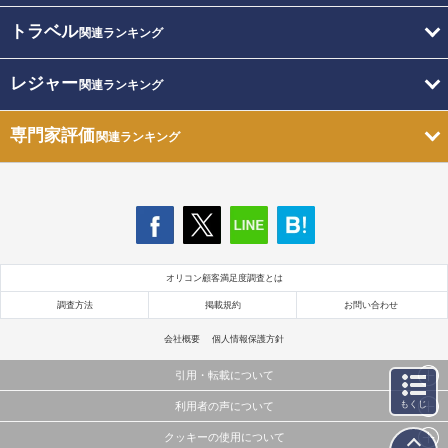
トラベル
関連ランキング
レジャー
関連ランキング
専門家評価
関連ランキング
オリコン顧客満足度調査とは
調査方法
掲載規約
お問い合わせ
会社概要
個人情報保護方針
引用・転載について
もくじ
利用者の声について
当サイトで公開されている情報（文字、写真、イラスト、画像データ等）及びこれらの配置・
編集および構造などについての著作権は株式会社oricon MEに帰属しております。
クッキーの使用について
当サイトに掲載している内容はすべてサービスの利用者が提出された見解・感想です。
これらの情報を権利者の許可なく無断転載・複製などの二次利用を行うことは固く禁じており