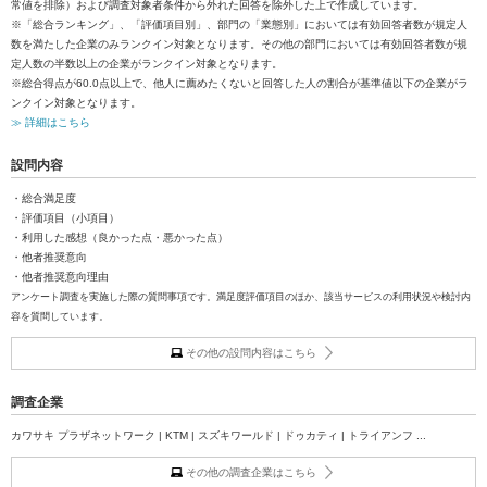
常値を排除）および調査対象者条件から外れた回答を除外した上で作成しています。
※「総合ランキング」、「評価項目別」、部門の「業態別」においては有効回答者数が規定人
数を満たした企業のみランクイン対象となります。その他の部門においては有効回答者数が規
定人数の半数以上の企業がランクイン対象となります。
※総合得点が60.0点以上で、他人に薦めたくないと回答した人の割合が基準値以下の企業がラ
ンクイン対象となります。
≫ 詳細はこちら
設問内容
・総合満足度
・評価項目（小項目）
・利用した感想（良かった点・悪かった点）
・他者推奨意向
・他者推奨意向理由
アンケート調査を実施した際の質問事項です。満足度評価項目のほか、該当サービスの利用状況や検討内
容を質問しています。
その他の設問内容はこちら
調査企業
カワサキ プラザネットワーク | KTM | スズキワールド | ドゥカティ | トライアンフ ...
その他の調査企業はこちら