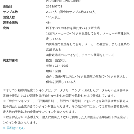
2022/03/10～2022/03/18
更新日
2023/07/03
サンプル数
2,227人（調査時サンプル数3,173人）
規定人数
100人以上
調査企業数
4社
定義
以下すべての条件を満たすバイク販売店
1)国内メーカーのバイクを販売しており、メーカーや車種を限
定している
2)実店舗で販売をしており、メーカーの直営店、または直系の
店舗である
3)特定地域のみではなく、チェーン展開をしている
調査対象者
性別：指定なし
年齢：16～69歳
地域：全国
条件：過去4年以内にバイク販売店の店舗でバイクを購入し、
価格を把握している人
※オリコン顧客満足度ランキングは、データクリーニング（回収したデータから不正回答や異
常値を排除）および調査対象者条件から外れた回答を除外した上で作成しています。
※「総合ランキング」、「評価項目別」、部門の「業態別」においては有効回答者数が規定人
数を満たした企業のみランクイン対象となります。その他の部門においては有効回答者数が規
定人数の半数以上の企業がランクイン対象となります。
※総合得点が60.0点以上で、他人に薦めたくないと回答した人の割合が基準値以下の企業がラ
ンクイン対象となります。
≫ 詳細はこちら