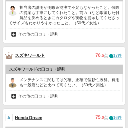
担当者の説明が明瞭＆簡潔で不足もなかったこと。保険
の提案も丁寧にしてくれたこと。前カゴなど希望した付
属品を決めるときにカタログや実物を提示してくださっ
てサイズもわかりやすかったこと。（50代／女性）
その他の口コミ・評判
スズキワールド
76
.5
点
17件
スズキワールドの口コミ・評判
メンテナンスに関しては的確、正確で信頼性抜群。費用
も一般店などと比べて高くない。（50代／男性）
その他の口コミ・評判
75
Honda Dream
.0
点
16件