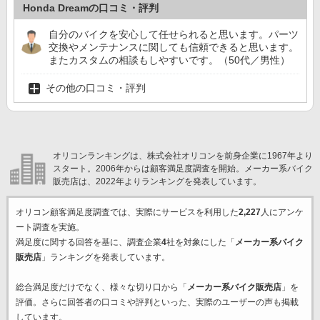
Honda Dreamの口コミ・評判
自分のバイクを安心して任せられると思います。パーツ
交換やメンテナンスに関しても信頼できると思います。
またカスタムの相談もしやすいです。（50代／男性）
その他の口コミ・評判
オリコンランキングは、株式会社オリコンを前身企業に1967年より
スタート。2006年からは顧客満足度調査を開始。メーカー系バイク
販売店は、2022年よりランキングを発表しています。
オリコン顧客満足度調査では、実際にサービスを利用した
2,227
人にアンケ
ート調査を実施。
満足度に関する回答を基に、調査企業
4
社を対象にした「
メーカー系バイク
販売店
」ランキングを発表しています。
総合満足度だけでなく、様々な切り口から「
メーカー系バイク販売店
」を
評価。さらに回答者の口コミや評判といった、実際のユーザーの声も掲載
しています。