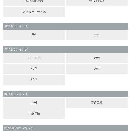
価格の納得感
購入手続き
アフターサービス
男女別ランキング
男性
女性
年代別ランキング
10・20代
30代
40代
50代
60代
区分別ランキング
原付
普通二輪
大型二輪
購入経験別ランキング