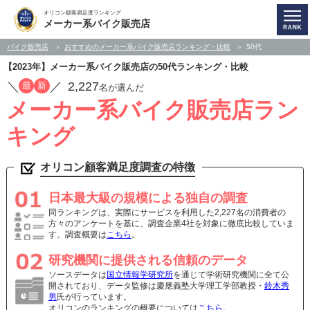
オリコン顧客満足度ランキング
メーカー系バイク販売店
バイク販売店
おすすめのメーカー系バイク販売店ランキング・比較
50代
【2023年】メーカー系バイク販売店の50代ランキング・比較
／
／
2,227
最
新
名が選んだ
メーカー系バイク販売店ラン
キング
オリコン顧客満足度調査の特徴
日本最大級の規模による独自の調査
同ランキングは、実際にサービスを利用した2,227名の消費者の
方々のアンケートを基に、調査企業4社を対象に徹底比較していま
す。調査概要は
こちら
。
研究機関に提供される信頼のデータ
ソースデータは
国立情報学研究所
を通じて学術研究機関に全て公
開されており、データ監修は慶應義塾大学理工学部教授・
鈴木秀
男
氏が行っています。
オリコンのランキングの概要については
こちら
。