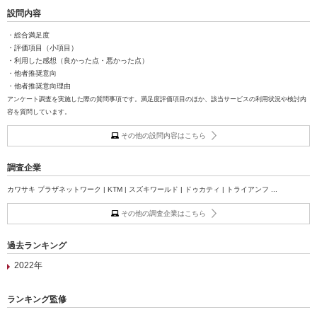
設問内容
・総合満足度
・評価項目（小項目）
・利用した感想（良かった点・悪かった点）
・他者推奨意向
・他者推奨意向理由
アンケート調査を実施した際の質問事項です。満足度評価項目のほか、該当サービスの利用状況や検討内
容を質問しています。
その他の設問内容はこちら
調査企業
カワサキ プラザネットワーク | KTM | スズキワールド | ドゥカティ | トライアンフ ...
その他の調査企業はこちら
過去ランキング
2022年
ランキング監修