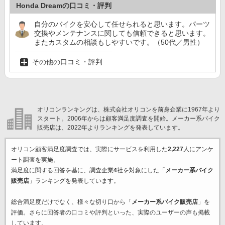
Honda Dreamの口コミ・評判
自分のバイクを安心して任せられると思います。パーツ
交換やメンテナンスに関しても信頼できると思います。
またカスタムの相談もしやすいです。（50代／男性）
その他の口コミ・評判
オリコンランキングは、株式会社オリコンを前身企業に1967年より
スタート。2006年からは顧客満足度調査を開始。メーカー系バイク
販売店は、2022年よりランキングを発表しています。
オリコン顧客満足度調査では、実際にサービスを利用した
2,227
人にアンケ
ート調査を実施。
満足度に関する回答を基に、調査企業
4
社を対象にした「
メーカー系バイク
販売店
」ランキングを発表しています。
総合満足度だけでなく、様々な切り口から「
メーカー系バイク販売店
」を
評価。さらに回答者の口コミや評判といった、実際のユーザーの声も掲載
しています。