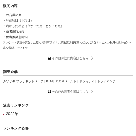
設問内容
・総合満足度
・評価項目（小項目）
・利用した感想（良かった点・悪かった点）
・他者推奨意向
・他者推奨意向理由
アンケート調査を実施した際の質問事項です。満足度評価項目のほか、該当サービスの利用状況や検討内
容を質問しています。
その他の設問内容はこちら
調査企業
カワサキ プラザネットワーク | KTM | スズキワールド | ドゥカティ | トライアンフ ...
その他の調査企業はこちら
過去ランキング
2022年
ランキング監修