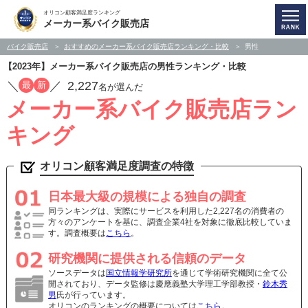
オリコン顧客満足度ランキング
メーカー系バイク販売店
バイク販売店
おすすめのメーカー系バイク販売店ランキング・比較
男性
【2023年】メーカー系バイク販売店の男性ランキング・比較
／
／
2,227
最
新
名が選んだ
メーカー系バイク販売店ラン
キング
オリコン顧客満足度調査の特徴
日本最大級の規模による独自の調査
同ランキングは、実際にサービスを利用した2,227名の消費者の
方々のアンケートを基に、調査企業4社を対象に徹底比較していま
す。調査概要は
こちら
。
研究機関に提供される信頼のデータ
ソースデータは
国立情報学研究所
を通じて学術研究機関に全て公
開されており、データ監修は慶應義塾大学理工学部教授・
鈴木秀
男
氏が行っています。
オリコンのランキングの概要については
こちら
。