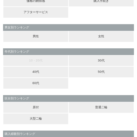
価格の納得感
購入手続き
アフターサービス
男女別ランキング
男性
女性
年代別ランキング
10・20代
30代
40代
50代
60代
区分別ランキング
原付
普通二輪
大型二輪
購入経験別ランキング