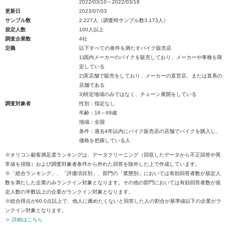
2022/03/10～2022/03/18
更新日
2023/07/03
サンプル数
2,227人（調査時サンプル数3,173人）
規定人数
100人以上
調査企業数
4社
定義
以下すべての条件を満たすバイク販売店
1)国内メーカーのバイクを販売しており、メーカーや車種を限
定している
2)実店舗で販売をしており、メーカーの直営店、または直系の
店舗である
3)特定地域のみではなく、チェーン展開をしている
調査対象者
性別：指定なし
年齢：16～69歳
地域：全国
条件：過去4年以内にバイク販売店の店舗でバイクを購入し、
価格を把握している人
※オリコン顧客満足度ランキングは、データクリーニング（回収したデータから不正回答や異
常値を排除）および調査対象者条件から外れた回答を除外した上で作成しています。
※「総合ランキング」、「評価項目別」、部門の「業態別」においては有効回答者数が規定人
数を満たした企業のみランクイン対象となります。その他の部門においては有効回答者数が規
定人数の半数以上の企業がランクイン対象となります。
※総合得点が60.0点以上で、他人に薦めたくないと回答した人の割合が基準値以下の企業がラ
ンクイン対象となります。
≫ 詳細はこちら