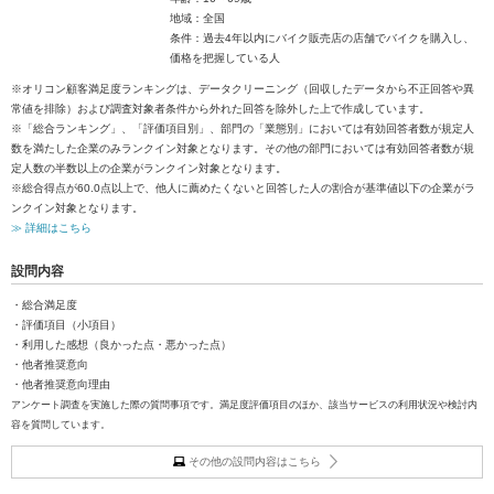
地域：全国
条件：過去4年以内にバイク販売店の店舗でバイクを購入し、
価格を把握している人
※オリコン顧客満足度ランキングは、データクリーニング（回収したデータから不正回答や異
常値を排除）および調査対象者条件から外れた回答を除外した上で作成しています。
※「総合ランキング」、「評価項目別」、部門の「業態別」においては有効回答者数が規定人
数を満たした企業のみランクイン対象となります。その他の部門においては有効回答者数が規
定人数の半数以上の企業がランクイン対象となります。
※総合得点が60.0点以上で、他人に薦めたくないと回答した人の割合が基準値以下の企業がラ
ンクイン対象となります。
≫ 詳細はこちら
設問内容
・総合満足度
・評価項目（小項目）
・利用した感想（良かった点・悪かった点）
・他者推奨意向
・他者推奨意向理由
アンケート調査を実施した際の質問事項です。満足度評価項目のほか、該当サービスの利用状況や検討内
容を質問しています。
その他の設問内容はこちら