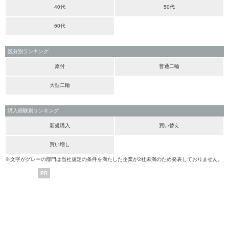
40代
50代
60代
区分別ランキング
原付
普通二輪
大型二輪
購入経験別ランキング
新規購入
買い替え
買い増し
※文字がグレーの部門は当社規定の条件を満たした企業が2社未満のため発表しておりません。
PR