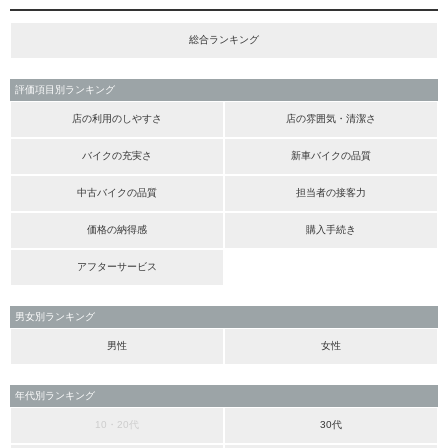
総合ランキング
評価項目別ランキング
店の利用のしやすさ
店の雰囲気・清潔さ
バイクの充実さ
新車バイクの品質
中古バイクの品質
担当者の接客力
価格の納得感
購入手続き
アフターサービス
男女別ランキング
男性
女性
年代別ランキング
10・20代
30代