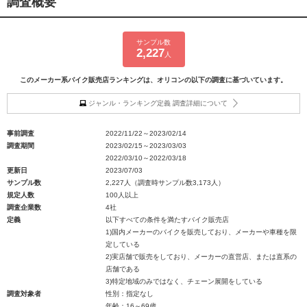
調査概要
サンプル数
2,227
人
このメーカー系バイク販売店ランキングは、オリコンの以下の調査に基づいています。
ジャンル・ランキング定義 調査詳細について
事前調査
2022/11/22～2023/02/14
調査期間
2023/02/15～2023/03/03
2022/03/10～2022/03/18
更新日
2023/07/03
サンプル数
2,227人（調査時サンプル数3,173人）
規定人数
100人以上
調査企業数
4社
定義
以下すべての条件を満たすバイク販売店
1)国内メーカーのバイクを販売しており、メーカーや車種を限
定している
2)実店舗で販売をしており、メーカーの直営店、または直系の
店舗である
3)特定地域のみではなく、チェーン展開をしている
調査対象者
性別：指定なし
年齢：16～69歳