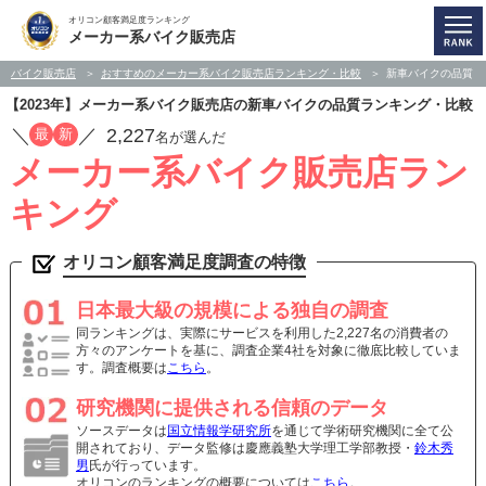
オリコン顧客満足度ランキング
メーカー系バイク販売店
バイク販売店
おすすめのメーカー系バイク販売店ランキング・比較
新車バイクの品質
【2023年】メーカー系バイク販売店の新車バイクの品質ランキング・比較
／
／
2,227
最
新
名が選んだ
メーカー系バイク販売店ラン
キング
オリコン顧客満足度調査の特徴
日本最大級の規模による独自の調査
同ランキングは、実際にサービスを利用した2,227名の消費者の
方々のアンケートを基に、調査企業4社を対象に徹底比較していま
す。調査概要は
こちら
。
研究機関に提供される信頼のデータ
ソースデータは
国立情報学研究所
を通じて学術研究機関に全て公
開されており、データ監修は慶應義塾大学理工学部教授・
鈴木秀
男
氏が行っています。
オリコンのランキングの概要については
こちら
。