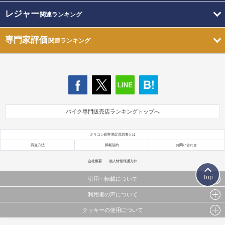
レジャー
関連ランキング
専門家評価
関連ランキング
バイク専門販売店ランキングトップへ
オリコン顧客満足度調査とは
調査方法
掲載規約
お問い合わせ
会社概要
個人情報保護方針
Top
引用・転載について
利用者の声について
当サイトで公開されている情報（文字、写真、イラスト、画像データ等）及びこれらの配置・
編集および構造などについての著作権は株式会社oricon MEに帰属しております。
クッキーの使用について
当サイトに掲載している内容はすべてサービスの利用者が提出された見解・感想です。
これらの情報を権利者の許可なく無断転載・複製などの二次利用を行うことは固く禁じており
弊社が内容について正確性を含め一切保証するものではありません。
ます。