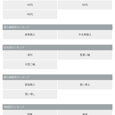
40代
50代
60代
購入種類別ランキング
新車購入
中古車購入
区分別ランキング
原付
普通二輪
大型二輪
購入経験別ランキング
新規購入
買い替え
買い増し
地域別ランキング
関東
東海