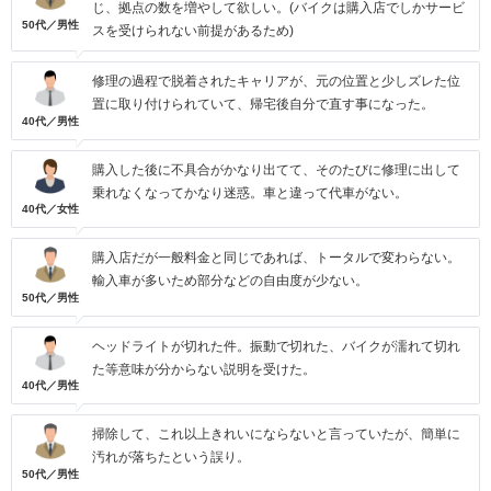
じ、拠点の数を増やして欲しい。(バイクは購入店でしかサービ
50代／男性
スを受けられない前提があるため)
修理の過程で脱着されたキャリアが、元の位置と少しズレた位
置に取り付けられていて、帰宅後自分で直す事になった。
40代／男性
購入した後に不具合がかなり出てて、そのたびに修理に出して
乗れなくなってかなり迷惑。車と違って代車がない。
40代／女性
購入店だが一般料金と同じであれば、トータルで変わらない。
輸入車が多いため部分などの自由度が少ない。
50代／男性
ヘッドライトが切れた件。振動で切れた、バイクが濡れて切れ
た等意味が分からない説明を受けた。
40代／男性
掃除して、これ以上きれいにならないと言っていたが、簡単に
汚れが落ちたという誤り。
50代／男性