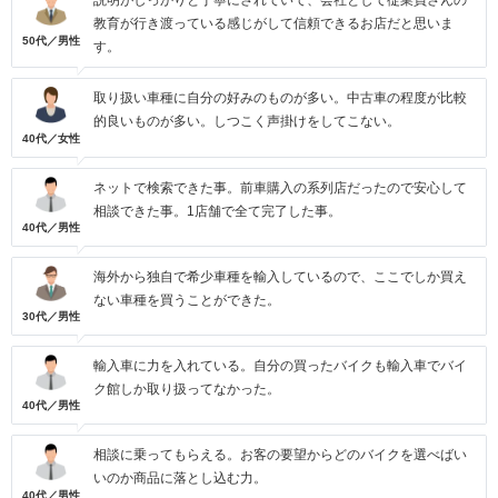
説明がしっかりと丁寧にされていて、会社として従業員さんの
教育が行き渡っている感じがして信頼できるお店だと思いま
50代／男性
す。
取り扱い車種に自分の好みのものが多い。中古車の程度が比較
的良いものが多い。しつこく声掛けをしてこない。
40代／女性
ネットで検索できた事。前車購入の系列店だったので安心して
相談できた事。1店舗で全て完了した事。
40代／男性
海外から独自で希少車種を輸入しているので、ここでしか買え
ない車種を買うことができた。
30代／男性
輸入車に力を入れている。自分の買ったバイクも輸入車でバイ
ク館しか取り扱ってなかった。
40代／男性
相談に乗ってもらえる。お客の要望からどのバイクを選べばい
いのか商品に落とし込む力。
40代／男性