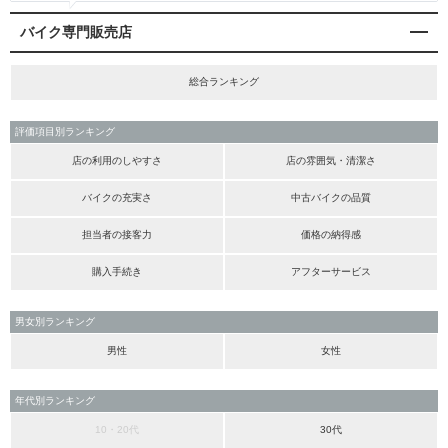
バイク専門販売店
総合ランキング
評価項目別ランキング
店の利用のしやすさ
店の雰囲気・清潔さ
バイクの充実さ
中古バイクの品質
担当者の接客力
価格の納得感
購入手続き
アフターサービス
男女別ランキング
男性
女性
年代別ランキング
10・20代
30代