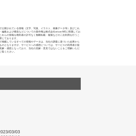
で公開されている情報（文字、写真、イラスト、画像データ等）及びこれ
・編集および構造などについての著作権は株式会社oricon MEに帰属してお
これらの情報を権利者の許可なく無断転載・複製などの二次利用を行うこ
禁じております。
で掲載しているすべての情報やデータは、当社の調査に基づいた結果から
ものとなりますが、サービスへの感想については、サービスの利用者が提
見解・感想となっており、当社の見解・意見ではないことをご理解いただ
ご覧ください。
023/03/03