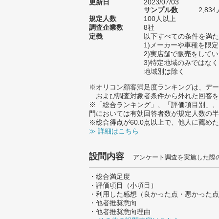
更新日
2023/07/03
サンプル数
2,8
規定人数
100人以上
調査企業数
8社
定義
以下すべての条件を満た
1)メーカーや車種を限
2)実店舗で販売をして
3)特定地域のみではな
地域別は除く
※オリコン顧客満足度ランキングは、デー
および調査対象者条件から外れた回答を
※「総合ランキング」、「評価項目別」、
門においては有効回答者数が規定人数の半
※総合得点が60.0点以上で、他人に薦
≫ 詳細はこちら
設問内容
アンケート調査を実施した際
・総合満足度
・評価項目（小項目）
・利用した感想（良かった点・悪かった点
・他者推奨意向
・他者推奨意向理由