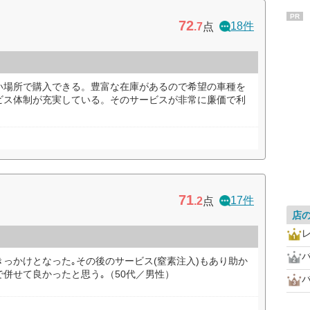
PR
72
18件
.7
点
い場所で購入できる。豊富な在庫があるので希望の車種を
ビス体制が充実している。そのサービスが非常に廉価で利
71
17件
.2
点
店
っかけとなった｡その後のサービス(窒素注入)もあり助か
併せて良かったと思う｡（50代／男性）