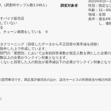
2022/03/10～2
34人（調査時サンプル数3,248人）
調査対象者
性別：指定な
年齢：16～69
地域：全国
すバイク販売店
条件：過去4
定していない
し、価
いる
く、チェーン展開をしている ※
タクリーニング（回収したデータから不正回答や異常値を排除）
除外した上で作成しています。
部門の「業態別」においては有効回答者数が規定人数を満たした企業の
数以上の企業がランクイン対象となります。
めたくないと回答した人の割合が基準値以下の企業がランクイン対象とな
の質問事項です。満足度評価項目のほか、該当サービスの利用状況や検討内容
）