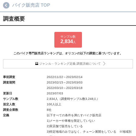
バイク販売店 TOP
調査概要
サンプル数
2,834
人
このバイク専門販売店ランキングは、オリコンの以下の調査に基づいています。
ジャンル・ランキング定義 調査詳細について
事前調査
2022/11/22～2023/02/14
調査期間
2023/02/15～2023/03/03
2022/03/10～2022/03/18
更新日
2023/07/03
サンプル数
2,834人（調査時サンプル数3,248人）
規定人数
100人以上
調査企業数
8社
定義
以下すべての条件を満たすバイク販売店
1)メーカーや車種を限定していない
2)実店舗で販売をしている
3)特定地域のみではなく、チェーン展開をしている ※地域別