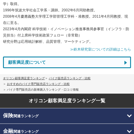
学）取得。
1996年筑波大学社会工学系・講師。2002年6月同助教授。
2008年4月慶應義塾大学理工学部管理工学科・准教授。2011年4月同教授、現
在に至る。
2023年4月内閣府 科学技術・イノベーション推進事務局参事官（インフラ・防
災担当）付上席科学技術政策フェロー（非常勤）
研究分野は応用統計解析、品質管理、マーケティング。
≫鈴木研究室についての詳細はこちら
顧客満足度について
オリコン顧客満足度ランキング
バイク販売店ランキング・比較
おすすめのバイク専門販売店ランキング・比較
バイク専門販売店の新車購入ランキング・口コミ情報
オリコン顧客満足度
ランキング一覧
保険
関連ランキング
金融
関連ランキング