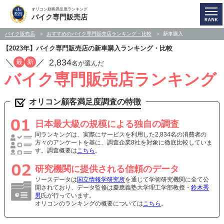
オリコン顧客満足度ランキング
バイク専門販売店
バイク販売店
おすすめのバイク専門販売店ランキング・比較
新車購入
【2023年】バイク専門販売店の新車購入ランキング・比較
／
／
2,834
最
新
名が選んだ
バイク専門販売店ランキング
オリコン顧客満足度調査の特徴
日本最大級の規模による独自の調査
同ランキングは、実際にサービスを利用した2,834名の消費者の
方々のアンケートを基に、調査企業8社を対象に徹底比較していま
す。調査概要は
こちら
。
研究機関に提供される信頼のデータ
ソースデータは
国立情報学研究所
を通じて学術研究機関に全て公
開されており、データ監修は慶應義塾大学理工学部教授・
鈴木秀
男
氏が行っています。
オリコンのランキングの概要については
こちら
。