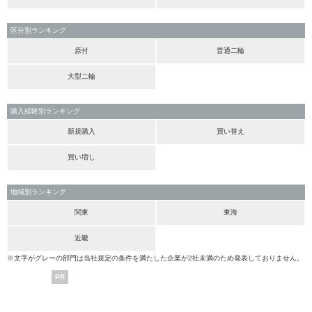
区分別ランキング
原付
普通二輪
大型二輪
購入経験別ランキング
新規購入
買い替え
買い増し
地域別ランキング
関東
東海
近畿
※文字がグレーの部門は当社規定の条件を満たした企業が2社未満のため発表しておりません。
PR