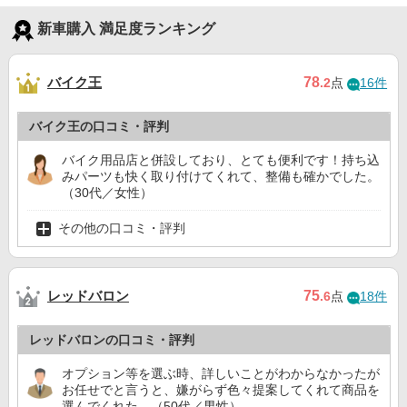
新車購入 満足度ランキング
バイク王
78
.2
点
16件
バイク王の口コミ・評判
バイク用品店と併設しており、とても便利です！持ち込
みパーツも快く取り付けてくれて、整備も確かでした。
（30代／女性）
その他の口コミ・評判
レッドバロン
75
.6
点
18件
レッドバロンの口コミ・評判
オプション等を選ぶ時、詳しいことがわからなかったが
お任せでと言うと、嫌がらず色々提案してくれて商品を
選んでくれた。（50代／男性）