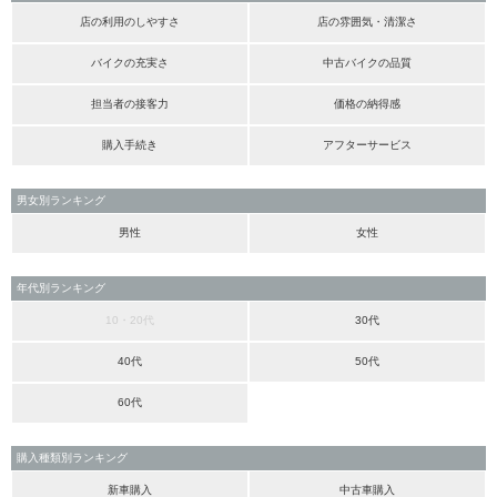
店の利用のしやすさ
店の雰囲気・清潔さ
バイクの充実さ
中古バイクの品質
担当者の接客力
価格の納得感
購入手続き
アフターサービス
男女別ランキング
男性
女性
年代別ランキング
10・20代
30代
40代
50代
60代
購入種類別ランキング
新車購入
中古車購入