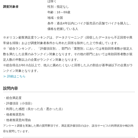
は除く
調査対象者
性別：指定なし
年齢：16～69歳
地域：全国
条件：過去4年以内にバイク販売店の店舗でバイクを購入し、
価格を把握している人
※オリコン顧客満足度ランキングは、データクリーニング（回収したデータから不正回答や異
常値を排除）および調査対象者条件から外れた回答を除外した上で作成しています。
※「総合ランキング」、「評価項目別」、部門の「業態別」においては有効回答者数が規定人
数を満たした企業のみランクイン対象となります。その他の部門においては有効回答者数が規
定人数の半数以上の企業がランクイン対象となります。
※総合得点が60.0点以上で、他人に薦めたくないと回答した人の割合が基準値以下の企業がラ
ンクイン対象となります。
≫ 詳細はこちら
設問内容
・総合満足度
・評価項目（小項目）
・利用した感想（良かった点・悪かった点）
・他者推奨意向
・他者推奨意向理由
アンケート調査を実施した際の質問事項です。満足度評価項目のほか、該当サービスの利用状況や検討内
容を質問しています。