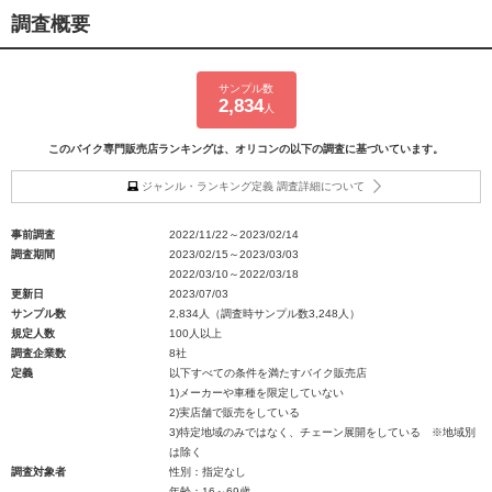
調査概要
サンプル数
2,834
人
このバイク専門販売店ランキングは、オリコンの以下の調査に基づいています。
ジャンル・ランキング定義 調査詳細について
事前調査
2022/11/22～2023/02/14
調査期間
2023/02/15～2023/03/03
2022/03/10～2022/03/18
更新日
2023/07/03
サンプル数
2,834人（調査時サンプル数3,248人）
規定人数
100人以上
調査企業数
8社
定義
以下すべての条件を満たすバイク販売店
1)メーカーや車種を限定していない
2)実店舗で販売をしている
3)特定地域のみではなく、チェーン展開をしている ※地域別
は除く
調査対象者
性別：指定なし
年齢：16～69歳