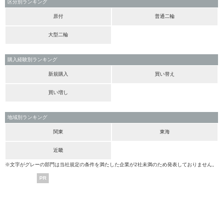
区分別ランキング
原付
普通二輪
大型二輪
購入経験別ランキング
新規購入
買い替え
買い増し
地域別ランキング
関東
東海
近畿
※文字がグレーの部門は当社規定の条件を満たした企業が2社未満のため発表しておりません。
PR