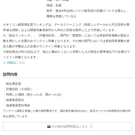
地域：全国
条件：過去4年以内にバイク販売店の店舗でバイクを購入し、
価格を把握している人
※オリコン顧客満足度ランキングは、データクリーニング（回収したデータから不正回答や異
常値を排除）および調査対象者条件から外れた回答を除外した上で作成しています。
※「総合ランキング」、「評価項目別」、部門の「業態別」においては有効回答者数が規定人
数を満たした企業のみランクイン対象となります。その他の部門においては有効回答者数が規
定人数の半数以上の企業がランクイン対象となります。
※総合得点が60.0点以上で、他人に薦めたくないと回答した人の割合が基準値以下の企業がラ
ンクイン対象となります。
≫ 詳細はこちら
設問内容
・総合満足度
・評価項目（小項目）
・利用した感想（良かった点・悪かった点）
・他者推奨意向
・他者推奨意向理由
アンケート調査を実施した際の質問事項です。満足度評価項目のほか、該当サービスの利用状況や検討内
容を質問しています。
その他の設問内容はこちら