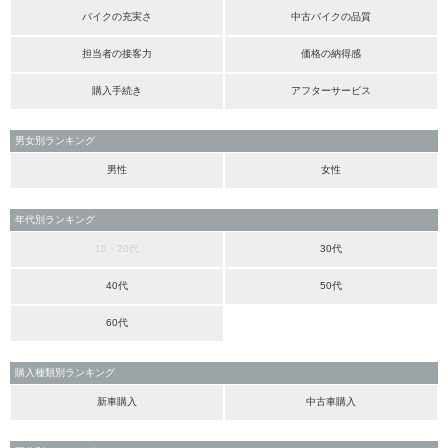
バイクの充実さ
中古バイクの品質
担当者の接客力
価格の納得感
購入手続き
アフターサービス
男女別ランキング
男性
女性
年代別ランキング
10・20代
30代
40代
50代
60代
購入種類別ランキング
新車購入
中古車購入