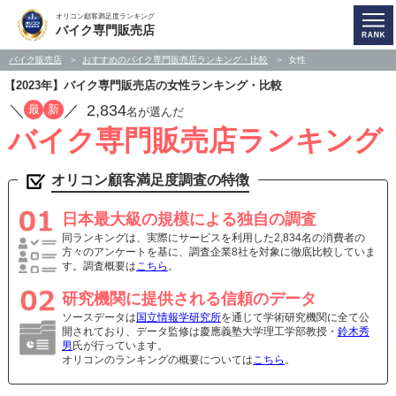
オリコン顧客満足度ランキング
バイク専門販売店
バイク販売店
おすすめのバイク専門販売店ランキング・比較
女性
【2023年】バイク専門販売店の女性ランキング・比較
／
／
2,834
最
新
名が選んだ
バイク専門販売店ランキング
オリコン顧客満足度調査の特徴
日本最大級の規模による独自の調査
同ランキングは、実際にサービスを利用した2,834名の消費者の
方々のアンケートを基に、調査企業8社を対象に徹底比較していま
す。調査概要は
こちら
。
研究機関に提供される信頼のデータ
ソースデータは
国立情報学研究所
を通じて学術研究機関に全て公
開されており、データ監修は慶應義塾大学理工学部教授・
鈴木秀
男
氏が行っています。
オリコンのランキングの概要については
こちら
。