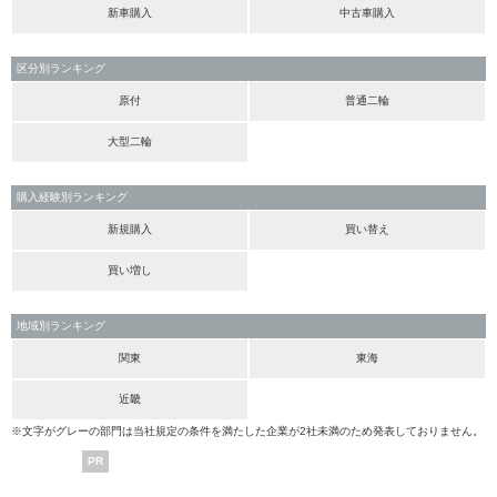
新車購入
中古車購入
区分別ランキング
原付
普通二輪
大型二輪
購入経験別ランキング
新規購入
買い替え
買い増し
地域別ランキング
関東
東海
近畿
※文字がグレーの部門は当社規定の条件を満たした企業が2社未満のため発表しておりません。
PR