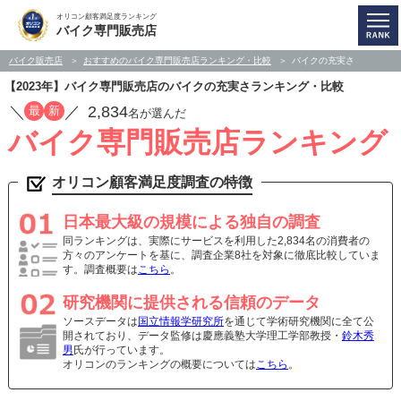
オリコン顧客満足度ランキング
バイク専門販売店
バイク販売店
おすすめのバイク専門販売店ランキング・比較
バイクの充実さ
【2023年】バイク専門販売店のバイクの充実さランキング・比較
／
／
2,834
最
新
名が選んだ
バイク専門販売店ランキング
オリコン顧客満足度調査の特徴
日本最大級の規模による独自の調査
同ランキングは、実際にサービスを利用した2,834名の消費者の
方々のアンケートを基に、調査企業8社を対象に徹底比較していま
す。調査概要は
こちら
。
研究機関に提供される信頼のデータ
ソースデータは
国立情報学研究所
を通じて学術研究機関に全て公
開されており、データ監修は慶應義塾大学理工学部教授・
鈴木秀
男
氏が行っています。
オリコンのランキングの概要については
こちら
。