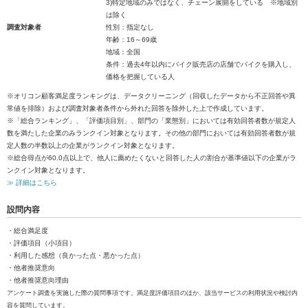
3)特定地域のみではなく、チェーン展開をしている ※地域別
は除く
調査対象者
性別：指定なし
年齢：16～69歳
地域：全国
条件：過去4年以内にバイク販売店の店舗でバイクを購入し、
価格を把握している人
※オリコン顧客満足度ランキングは、データクリーニング（回収したデータから不正回答や異
常値を排除）および調査対象者条件から外れた回答を除外した上で作成しています。
※「総合ランキング」、「評価項目別」、部門の「業態別」においては有効回答者数が規定人
数を満たした企業のみランクイン対象となります。その他の部門においては有効回答者数が規
定人数の半数以上の企業がランクイン対象となります。
※総合得点が60.0点以上で、他人に薦めたくないと回答した人の割合が基準値以下の企業がラ
ンクイン対象となります。
≫ 詳細はこちら
設問内容
・総合満足度
・評価項目（小項目）
・利用した感想（良かった点・悪かった点）
・他者推奨意向
・他者推奨意向理由
アンケート調査を実施した際の質問事項です。満足度評価項目のほか、該当サービスの利用状況や検討内
容を質問しています。