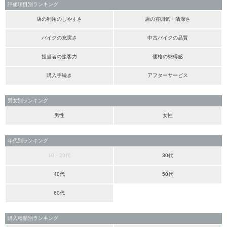
評価項目別ランキング
店の利用のしやすさ
店の雰囲気・清潔さ
バイクの充実さ
中古バイクの品質
担当者の接客力
価格の納得感
購入手続き
アフターサービス
男女別ランキング
男性
女性
年代別ランキング
10・20代
30代
40代
50代
60代
購入種類別ランキング