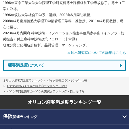
1996年東京工業大学大学院理工学研究科博士課程経営工学専攻修了。博士（工
学）取得。
1996年筑波大学社会工学系・講師。2002年6月同助教授。
2008年4月慶應義塾大学理工学部管理工学科・准教授。2011年4月同教授、現
在に至る。
2023年4月内閣府 科学技術・イノベーション推進事務局参事官（インフラ・防
災担当）付上席科学技術政策フェロー（非常勤）
研究分野は応用統計解析、品質管理、マーケティング。
≫鈴木研究室についての詳細はこちら
顧客満足度について
オリコン顧客満足度ランキング
バイク販売店ランキング・比較
おすすめのバイク専門販売店ランキング・比較
バイク専門販売店のバイクの充実さランキング・口コミ情報
オリコン顧客満足度
ランキング一覧
保険
関連ランキング