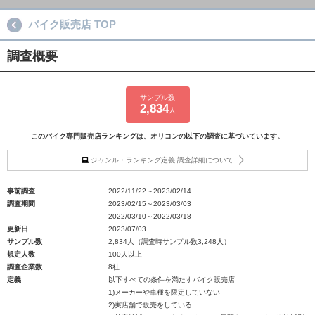
バイク販売店 TOP
調査概要
サンプル数
2,834
人
このバイク専門販売店ランキングは、オリコンの以下の調査に基づいています。
ジャンル・ランキング定義 調査詳細について
事前調査
2022/11/22～2023/02/14
調査期間
2023/02/15～2023/03/03
2022/03/10～2022/03/18
更新日
2023/07/03
サンプル数
2,834人（調査時サンプル数3,248人）
規定人数
100人以上
調査企業数
8社
定義
以下すべての条件を満たすバイク販売店
1)メーカーや車種を限定していない
2)実店舗で販売をしている