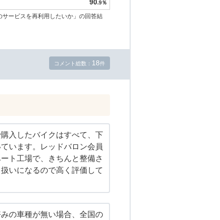
90
.9％
のサービスを再利用したいか」の回答結
18
コメント総数：
件
で購入したバイクはすべて、下
いています。レッドバロン会員
ベート工場で、きちんと整備さ
う扱いになるので高く評価して
好みの車種が無い場合、全国の