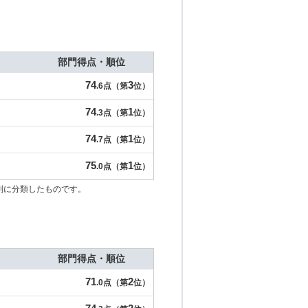
部門得点・順位
74
3
.6点（第
位）
74
1
.3点（第
位）
74
1
.7点（第
位）
75
1
.0点（第
位）
別に分類したものです。
部門得点・順位
71
2
.0点（第
位）