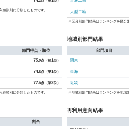
74
1
普通二輪
.2点（第
位）
入種類別に分類したものです。
大型二輪
※区分別部門結果はランキングを区分
地域別部門結果
部門得点・順位
部門項目
75
1
関東
.0点（第
位）
74
1
東海
.8点（第
位）
77
2
近畿
.8点（第
位）
入経験別に分類したものです。
※地域別部門結果はランキングを地域
再利用意向結果
割合