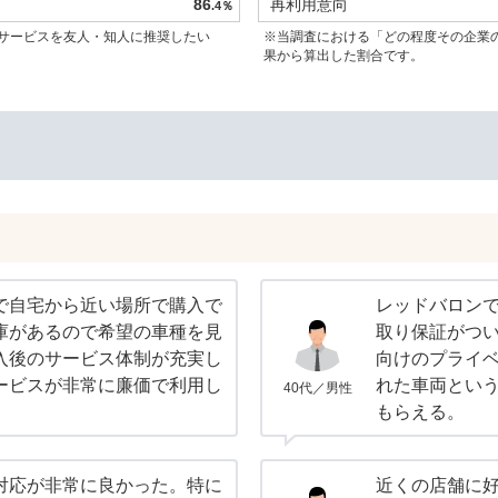
86
再利用意向
.4％
サービスを友人・知人に推奨したい
※当調査における「どの程度その企業
果から算出した割合です。
で自宅から近い場所で購入で
レッドバロン
庫があるので希望の車種を見
取り保証がつ
入後のサービス体制が充実し
向けのプライ
ービスが非常に廉価で利用し
れた車両とい
40代／男性
もらえる。
対応が非常に良かった。特に
近くの店舗に