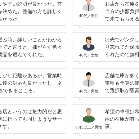
りやすい説明が良かった。営
お店から在庫
を決めた。整備の方も詳しく
当方の少額負
40代／男性
良かった。
て来てもらえ
選ぶ時、詳しいことがわから
出先でパンク
せでと言うと、嫌がらず色々
り忘れてた保
商品を選んでくれた。
くれたので無
40代／女性
り少し距離があるが、営業時
店舗在庫が多
ん達の対応も良かったし、ネ
車種も予算の
連絡できるところ。
て選択肢が豊
40代／男性
る店というのは魅力的だと思
希望の車種は
地に行っても同じようなサー
両の在庫が有
ます。
事。
60代以上／男性