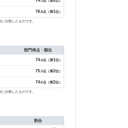
74
2
.3点（第
位）
76
1
.8点（第
位）
別に分類したものです。
部門得点・順位
74
1
.4点（第
位）
75
2
.3点（第
位）
74
2
.6点（第
位）
別に分類したものです。
割合