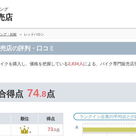
ング
売店
ング・比較
レッドバロン
販売店の評判・口コミ
バイクを購入し、価格を把握している
2,834人
による、バイク専門販売店
。
74
合得点
.8
点
ランクイン企業の平均点との
順位
得点
A
73
.5
点