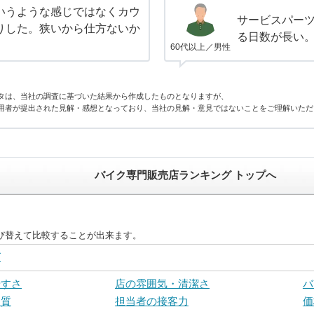
いうような感じではなくカウ
サービスパー
りした。狭いから仕方ないか
る日数が長い
60代以上／男性
タは、当社の調査に基づいた結果から作成したものとなりますが、
用者が提出された見解・感想となっており、当社の見解・意見ではないことをご理解いただ
バイク専門販売店ランキング トップへ
び替えて比較することが出来ます。
グ
やすさ
店の雰囲気・清潔さ
バ
品質
担当者の接客力
価