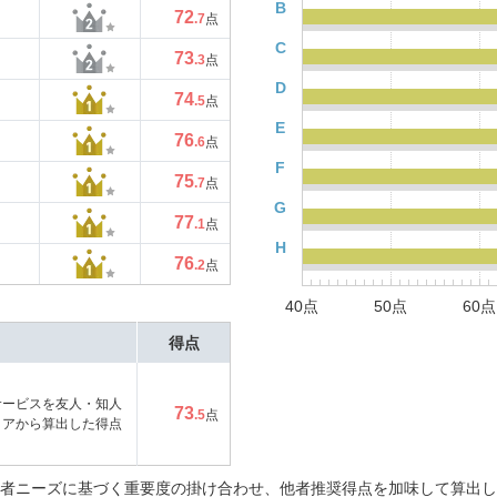
B
72
.7
点
C
73
.3
点
D
74
.5
点
E
76
.6
点
F
75
.7
点
G
77
.1
点
H
76
.2
点
40点
50点
60点
得点
サービスを友人・知人
73
.5
点
コアから算出した得点
者ニーズに基づく重要度の掛け合わせ、他者推奨得点を加味して算出し