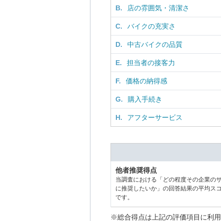
B.
店の雰囲気・清潔さ
C.
バイクの充実さ
D.
中古バイクの品質
E.
担当者の接客力
F.
価格の納得感
G.
購入手続き
H.
アフターサービス
他者推奨得点
当調査における「どの程度その企業の
に推奨したいか」の回答結果の平均ス
です。
※総合得点は上記の評価項目に利用