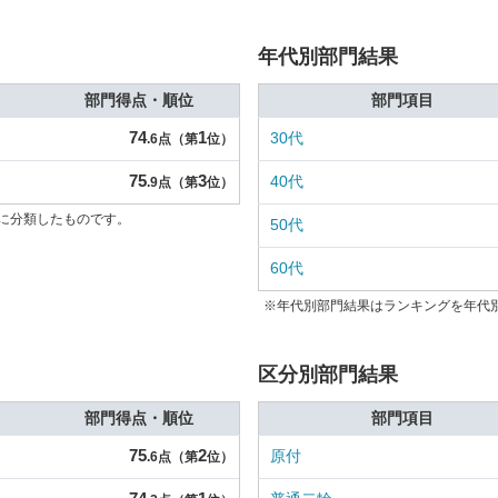
年代別部門結果
部門得点・順位
部門項目
74
1
30代
.6点（第
位）
75
3
40代
.9点（第
位）
に分類したものです。
50代
60代
※年代別部門結果はランキングを年代
区分別部門結果
部門得点・順位
部門項目
75
2
原付
.6点（第
位）