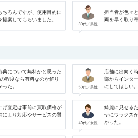
もちろんですが、使用目的に
担当者が色々
を提案してもらいました。
両を早く取り
30代／男性
特典について無料かと思った
店舗に出向く
どの程度なら有料なのか解り
部からインタ
かった。
にしてほしい
50代／男性
上げ査定は事前に買取価格が
綺麗に見せる
舗により対応やサービスの質
ヤにワックス
かった。
40代／女性