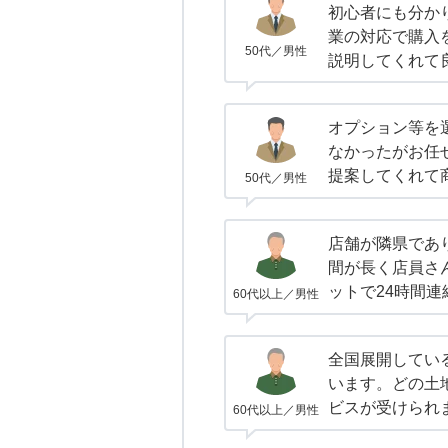
初心者にも分か
業の対応で購入
50代／男性
説明してくれて
オプション等を
なかったがお任
提案してくれて
50代／男性
店舗が隣県であ
間が長く店員さ
ットで24時間
60代以上／男性
全国展開してい
います。どの土
ビスが受けられ
60代以上／男性