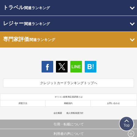
トラベル
関連ランキング
レジャー
関連ランキング
専門家評価
関連ランキング
クレジットカードランキングトップへ
オリコン顧客満足度調査とは
調査方法
掲載規約
お問い合わせ
会社概要
個人情報保護方針
引用・転載について
Top
利用者の声について
当サイトで公開されている情報（文字、写真、イラスト、画像データ等）及びこれらの配置・