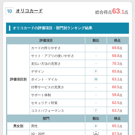
63
オリコカード
.1
総合得点
点
オリコカードの評価項目・部門別ランキング結果
評価項目
順位
得点
69.8
カードの作りやすさ
‐
点
68.8
サイト・アプリの使いやすさ
‐
点
70.3
支払い方法の充実さ
‐
点
65.8
デザイン
点
63.1
評価項目別
ポイント・マイル
点
60.5
付帯サービスの充実さ
‐
点
59.8
サポート体制
‐
点
62.5
セキュリティ対策
‐
点
63.7
コストパフォーマンス
点
部門
順位
得点
65.1
男女別
男性
点
67.5
10・20代
点