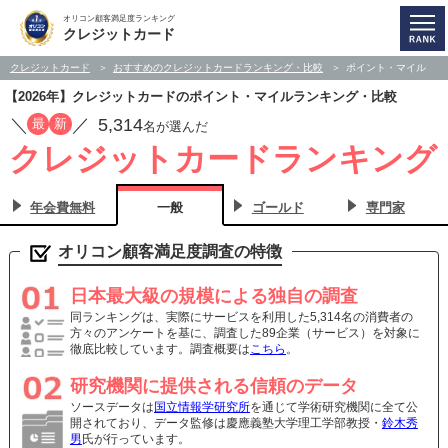
オリコン顧客満足度ランキング
クレジットカード
クレジットカード
おすすめのクレジットカードランキング・比較
ポイント・マイル
【2026年】クレジットカードのポイント・マイルランキング・比較
／
／
5,314
最
新
名が選んだ
クレジットカードランキング
年会費無料
一般
ゴールド
専門家
オリコン顧客満足度調査の特徴
日本最大級の規模による独自の調査
同ランキングは、実際にサービスを利用した5,314名の消費者の
方々のアンケートを基に、調査した89企業（サービス）を対象に
徹底比較しています。調査概要は
こちら
。
研究機関に提供される信頼のデータ
ソースデータは
国立情報学研究所
を通じて学術研究機関に全て公
開されており、データ監修は慶應義塾大学理工学部教授・
鈴木秀
男
氏が行っています。