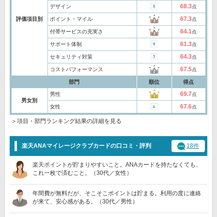
68.3
デザイン
点
67.3
評価項目別
ポイント・マイル
点
64.1
付帯サービスの充実さ
点
61.3
サポート体制
点
64.3
セキュリティ対策
点
67.5
コストパフォーマンス
点
部門
順位
得点
69.7
男性
点
男女別
67.6
女性
点
＞項目・部門ランキング結果の詳細を見る
楽天ANAマイレージクラブカードの口コミ・評判
18件
楽天ポイントが貯まりやすいこと。ANAカードを持たなくても、
これ一枚で済むこと。（30代／女性）
年間費が無料だが、そこそこポイントは貯まる。利用の度に連絡
が来て、安心感がある。（30代／男性）