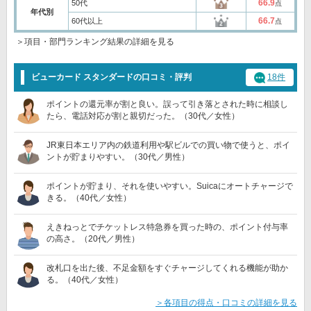
66.9
50代
点
年代別
66.7
60代以上
点
＞項目・部門ランキング結果の詳細を見る
ビューカード スタンダードの口コミ・評判
18件
ポイントの還元率が割と良い。誤って引き落とされた時に相談し
たら、電話対応が割と親切だった。（30代／女性）
JR東日本エリア内の鉄道利用や駅ビルでの買い物で使うと、ポイ
ントが貯まりやすい。（30代／男性）
ポイントが貯まり、それを使いやすい。Suicaにオートチャージで
きる。（40代／女性）
えきねっとでチケットレス特急券を買った時の、ポイント付与率
の高さ。（20代／男性）
改札口を出た後、不足金額をすぐチャージしてくれる機能が助か
る。（40代／女性）
＞各項目の得点・口コミの詳細を見る