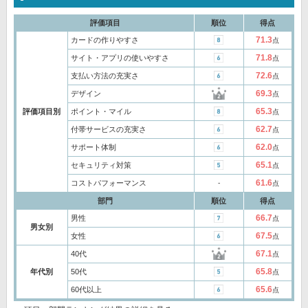
評価項目
順位
得点
71.3
カードの作りやすさ
点
71.8
サイト・アプリの使いやすさ
点
72.6
支払い方法の充実さ
点
69.3
デザイン
点
65.3
評価項目別
ポイント・マイル
点
62.7
付帯サービスの充実さ
点
62.0
サポート体制
点
65.1
セキュリティ対策
点
61.6
コストパフォーマンス
‐
点
部門
順位
得点
66.7
男性
点
男女別
67.5
女性
点
67.1
40代
点
65.8
年代別
50代
点
65.6
60代以上
点