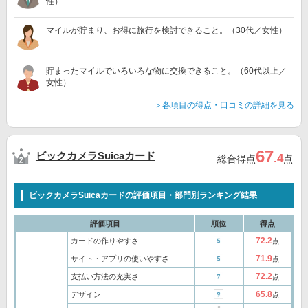
性）
マイルが貯まり、お得に旅行を検討できること。（30代／女性）
貯まったマイルでいろいろな物に交換できること。（60代以上／
女性）
＞各項目の得点・口コミの詳細を見る
67
ビックカメラSuicaカード
.4
総合得点
点
ビックカメラSuicaカードの評価項目・部門別ランキング結果
評価項目
順位
得点
72.2
カードの作りやすさ
点
71.9
サイト・アプリの使いやすさ
点
72.2
支払い方法の充実さ
点
65.8
デザイン
点