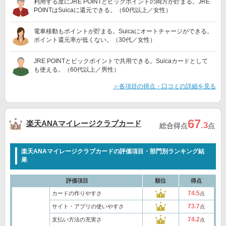
利用する度にJRE POINTとビックポイントの両方が貯まる。JRE
POINTはSuicaに還元できる。（60代以上／女性）
電車移動もポイントが貯まる。Suicaにオートチャージができる。
ポイント還元率が低くない。（30代／女性）
JRE POINTとビックポイントで共用できる。Suicaカードとして
も使える。（60代以上／男性）
＞各項目の得点・口コミの詳細を見る
67
楽天ANAマイレージクラブカード
.3
総合得点
点
楽天ANAマイレージクラブカードの評価項目・部門別ランキング結
果
評価項目
順位
得点
74.5
カードの作りやすさ
点
73.7
サイト・アプリの使いやすさ
点
74.2
支払い方法の充実さ
点