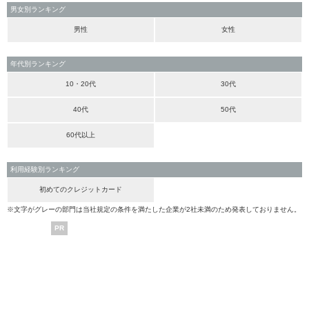
男女別ランキング
男性
女性
年代別ランキング
10・20代
30代
40代
50代
60代以上
利用経験別ランキング
初めてのクレジットカード
※文字がグレーの部門は当社規定の条件を満たした企業が2社未満のため発表しておりません。
PR