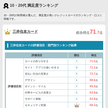
10・20代 満足度ランキング
10・20代の利用者が選んだ、満足度が高いクレジットカードのランキング・口コミ
情報です。
71
三井住友カード
.7
総合得点
点
三井住友カードの評価項目・部門別ランキング結果
評価項目
順位
得点
71.5
カードの作りやすさ
点
71.1
サイト・アプリの使いやすさ
点
72.7
支払い方法の充実さ
点
68.6
デザイン
点
65.4
評価項目別
ポイント・マイル
点
63.9
付帯サービスの充実さ
点
62.8
サポート体制
点
66.3
セキュリティ対策
点