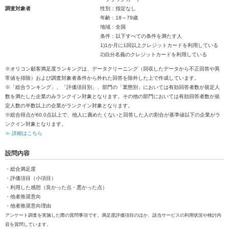
調査対象者
性別：指定なし
年齢：18～79歳
地域：全国
条件：以下すべての条件を満たす人
1)1か月に1回以上クレジットカードを利用している
2)自分名義のクレジットカードを利用している
※オリコン顧客満足度ランキングは、データクリーニング（回収したデータから不正回答や異
常値を排除）および調査対象者条件から外れた回答を除外した上で作成しています。
※「総合ランキング」、「評価項目別」、部門の「業態別」においては有効回答者数が規定人
数を満たした企業のみランクイン対象となります。その他の部門においては有効回答者数が規
定人数の半数以上の企業がランクイン対象となります。
※総合得点が60.0点以上で、他人に薦めたくないと回答した人の割合が基準値以下の企業がラ
ンクイン対象となります。
≫ 詳細はこちら
設問内容
・総合満足度
・評価項目（小項目）
・利用した感想（良かった点・悪かった点）
・他者推奨意向
・他者推奨意向理由
アンケート調査を実施した際の質問事項です。満足度評価項目のほか、該当サービスの利用状況や検討内
容を質問しています。