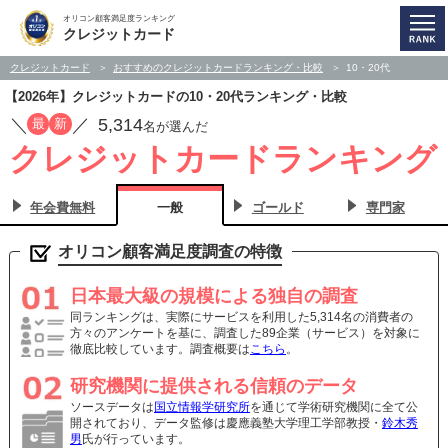
オリコン顧客満足度ランキング
クレジットカード
クレジットカード
おすすめのクレジットカードランキング・比較
10・20代
【2026年】クレジットカードの10・20代ランキング・比較
／
／
5,314
最
新
名が選んだ
クレジットカードランキング
年会費無料
一般
ゴールド
専門家
オリコン顧客満足度調査の特徴
日本最大級の規模による独自の調査
同ランキングは、実際にサービスを利用した5,314名の消費者の
方々のアンケートを基に、調査した89企業（サービス）を対象に
徹底比較しています。調査概要は
こちら
。
研究機関に提供される信頼のデータ
ソースデータは
国立情報学研究所
を通じて学術研究機関に全て公
開されており、データ監修は慶應義塾大学理工学部教授・
鈴木秀
男
氏が行っています。