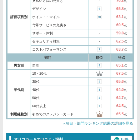
70.3
支払い方法の充実さ
‐
点
65.8
デザイン
点
63.1
評価項目別
ポイント・マイル
点
60.5
付帯サービスの充実さ
‐
点
59.8
サポート体制
‐
点
62.5
セキュリティ対策
‐
点
63.7
コストパフォーマンス
点
部門
順位
得点
65.1
男女別
男性
点
67.5
10・20代
点
65.6
30代
点
64.0
年代別
40代
点
64.7
50代
点
64.5
60代以上
点
65.5
利用経験別
初めてのクレジットカード
点
＞項目・部門ランキング結果の詳細を見る
オリコカードの口コミ・評判
18件