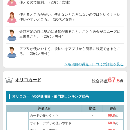
使えるので便利。（20代／女性）
使えるところが多い。使えないところはないのではというくらい
使いやすいところ。（20代／女性）
金額不足の時に早めに通知が来ること。ことら送金がスムーズに
出来ること。（20代／男性）
アプリが使いやすく、後払いをアプリから簡単に設定できるとこ
ろ。（20代／男性）
＞各項目の得点・口コミの詳細を見る
67
オリコカード
.5
総合得点
点
オリコカードの評価項目・部門別ランキング結果
評価項目
順位
得点
69.8
カードの作りやすさ
‐
点
68.8
サイト・アプリの使いやすさ
‐
点