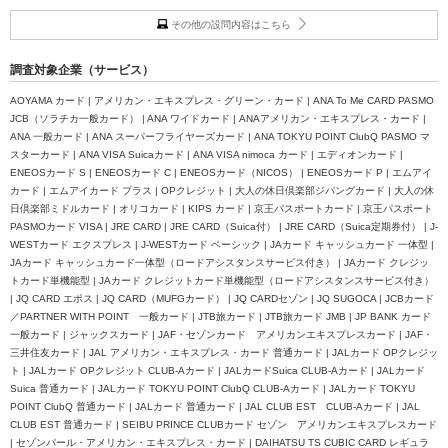
その他の設問内容はこちら
調査対象企業（サービス）
AOYAMA カード | アメリカン・エキスプレス・グリーン・カード | ANA To Me CARD PASMO
JCB（ソラチカ一般カード） | ANA ワイドカード | ANAアメリカン・エキスプレス・カード |
ANA 一般カード | ANA スーパーフライヤーズカード | ANA TOKYU POINT ClubQ PASMO マ
スターカード | ANA VISA Suicaカード | ANA VISA nimoca カード | エディオンカード |
ENEOSカード S | ENEOSカード C | ENEOSカード（NICOS） | ENEOSカード P | エムアイ
カード | エムアイカード プラス | OPクレジット | 大人の休日倶楽部ジパングカード | 大人の休
日倶楽部ミドルカード | オリコカード | KIPS カード | 京王パスポートカード | 京王パスポート
PASMOカード VISA | JRE CARD | JRE CARD（Suica付） | JRE CARD（Suica定期券付） | J-
WESTカード エクスプレス | J-WESTカード ベーシック | JAカード キャッシュカード 一体型 |
JAカード キャッシュカード一体型（ロードアシスタンスサービス付き） | JAカード クレジッ
トカード単機能型 | JAカード クレジットカード単機能型（ロードアシスタンスサービス付き）
| JQ CARD エポス | JQ CARD（MUFGカード） | JQ CARDセゾン | JQ SUGOCA | JCBカード
／PARTNER WITH POINT 一般カード | JTB旅カード | JTB旅カード JMB | JP BANK カード
一般カード | ジャックスカード | JAF・セゾンカード アメリカンエキスプレスカード | JAF・
三井住友カード | JAL アメリカン・エキスプレス・カード 普通カード | JALカード OPクレジッ
ト | JALカード OPクレジット CLUB-Aカード | JALカードSuica CLUB-Aカード | JALカード
Suica 普通カード | JALカード TOKYU POINT ClubQ CLUB-Aカード | JALカード TOKYU
POINT ClubQ 普通カード | JALカード 普通カード | JAL CLUB EST CLUB-Aカード | JAL
CLUB EST 普通カード | SEIBU PRINCE CLUBカード セゾン アメリカンエキスプレスカード
| セゾンパール・アメリカン・エキスプレス・カード | DAIHATSU TS CUBIC CARD レギュラ