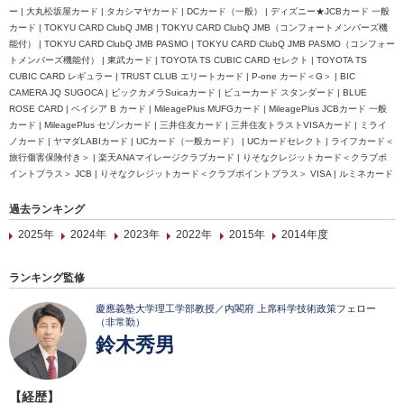
ー | 大丸松坂屋カード | タカシマヤカード | DCカード（一般） | ディズニー★JCBカード 一般
カード | TOKYU CARD ClubQ JMB | TOKYU CARD ClubQ JMB（コンフォートメンバーズ機
能付） | TOKYU CARD ClubQ JMB PASMO | TOKYU CARD ClubQ JMB PASMO（コンフォー
トメンバーズ機能付） | 東武カード | TOYOTA TS CUBIC CARD セレクト | TOYOTA TS
CUBIC CARD レギュラー | TRUST CLUB エリートカード | P-one カード＜G＞ | BIC
CAMERA JQ SUGOCA | ビックカメラSuicaカード | ビューカード スタンダード | BLUE
ROSE CARD | ベイシア B カード | MileagePlus MUFGカード | MileagePlus JCBカード 一般
カード | MileagePlus セゾンカード | 三井住友カード | 三井住友トラストVISAカード | ミライ
ノカード | ヤマダLABIカード | UCカード（一般カード） | UCカードセレクト | ライフカード＜
旅行傷害保険付き＞ | 楽天ANAマイレージクラブカード | りそなクレジットカード＜クラブポ
イントプラス＞ JCB | りそなクレジットカード＜クラブポイントプラス＞ VISA | ルミネカード
過去ランキング
2025年
2024年
2023年
2022年
2015年
2014年度
ランキング監修
慶應義塾大学理工学部教授／内閣府 上席科学技術政策フェロー
（非常勤）
鈴木秀男
【経歴】