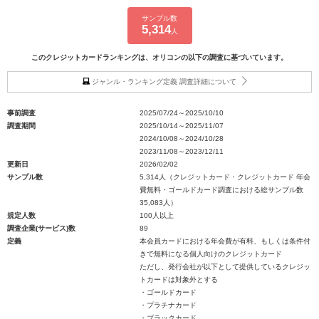
サンプル数
5,314
人
このクレジットカードランキングは、オリコンの以下の調査に基づいています。
ジャンル・ランキング定義 調査詳細について
事前調査
2025/07/24～2025/10/10
調査期間
2025/10/14～2025/11/07
2024/10/08～2024/10/28
2023/11/08～2023/12/11
更新日
2026/02/02
サンプル数
5,314人（クレジットカード・クレジットカード 年会
費無料・ゴールドカード調査における総サンプル数
35,083人）
規定人数
100人以上
調査企業(サービス)数
89
定義
本会員カードにおける年会費が有料、もしくは条件付
きで無料になる個人向けのクレジットカード
ただし、発行会社が以下として提供しているクレジッ
トカードは対象外とする
・ゴールドカード
・プラチナカード
・ブラックカード