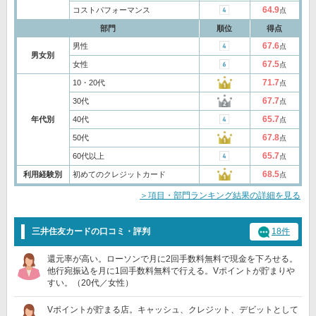
64.9
コストパフォーマンス
点
部門
順位
得点
67.6
男性
点
男女別
67.5
女性
点
71.7
10・20代
点
67.7
30代
点
65.7
年代別
40代
点
67.8
50代
点
65.7
60代以上
点
68.5
利用経験別
初めてのクレジットカード
点
＞項目・部門ランキング結果の詳細を見る
三井住友カードの口コミ・評判
18件
還元率が高い。ローソンで月に2回手数料無料で現金を下ろせる。
他行宛振込を月に1回手数料無料で行える。Vポイントが貯まりや
すい。（20代／女性）
Vポイントが貯まる店。キャッシュ、クレジット、デビットとして